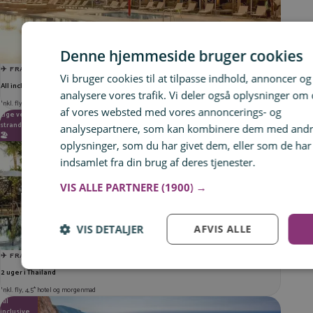
Denne hjemmeside bruger cookies
✈️ FRA BILLUND, AALBORG OG KØBENHAVN
Vi bruger cookies til at tilpasse indhold, annoncer og t
All inclusive i Cypern
analysere vores trafik. Vi deler også oplysninger om
Inkl. fly, 4* hotel og all inclusive
af vores websted med vores annoncerings- og
Lige ved
fra
8.595 kr.
stranden!
analysepartnere, som kan kombinere dem med and
🏖️
oplysninger, som du har givet dem, eller som de har
indsamlet fra din brug af deres tjenester.
Læs mere
VIS ALLE PARTNERE
(1900) →
VIS DETALJER
AFVIS ALLE
✈️ FRA KØBENHAVN
2 uger i Thailand
Log ind for at gemme hvad der inspirerer dig
Inkl. fly, 4,5* hotel og morgenmad
All
fra
4.496 kr.
Du kan tilføje op til 99 tilbud
inclusive