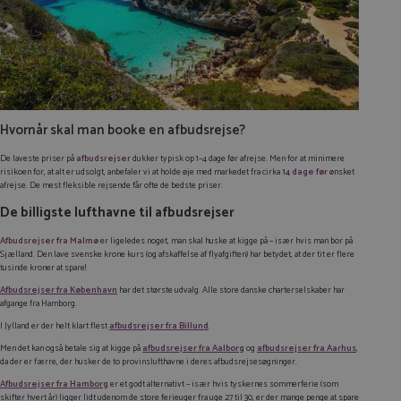
Hvornår skal man booke en afbudsrejse?
De laveste priser på
afbudsrejser
dukker typisk op 1–4 dage før afrejse. Men for at minimere
risikoen for, at alt er udsolgt, anbefaler vi at holde øje med markedet fra cirka
14 dage før
ønsket
afrejse. De mest fleksible rejsende får ofte de bedste priser.
De billigste lufthavne til afbudsrejser
Afbudsrejser fra Malmø
er ligeledes noget, man skal huske at kigge på – især hvis man bor på
Sjælland. Den lave svenske krone kurs (og afskaffelse af flyafgiften) har betydet, at der tit er flere
tusinde kroner at spare!
Afbudsrejser fra København
har det største udvalg. Alle store danske charterselskaber har
afgange fra Hamborg.
I Jylland er der helt klart flest
afbudsrejser fra Billund
.
Men det kan også betale sig at kigge på
afbudsrejser fra
Aalborg
og
afbudsrejser fra Aarhus
,
da der er færre, der husker de to provinslufthavne i deres afbudsrejsesøgninger.
Afbudsrejser fra Hamborg
er et godt alternativt – især hvis tyskernes sommerferie (som
skifter hvert år) ligger lidt udenom de store ferieuger fra uge 27 til 30, er der mange penge at spare