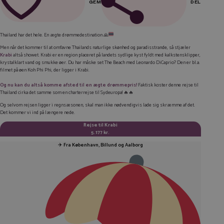
GEM
DEL
FACEBOOK
Thailand har det hele. En ægte drømmedestination 🙏
LINKEDIN
Men når det kommer til at omfavne Thailands naturlige skønhed og paradisstrande, så stjæler
Krabi
altså showet. Krabi er en region placeret på landets sydlige kyst fyldt med kalkstensklipper,
TWITTER
krystalklart vand og smukke øer. Du har måske set
The Beach
med Leonardo DiCaprio? Den er bl.a.
filmet på øen Koh Phi Phi, der ligger i Krabi.
E-MAIL
Og nu kan du altså komme afsted til en ægte drømmepris!
Faktisk koster denne rejse til
Thailand cirka det samme som en charterrejse til Sydeuropa! 🔥🔥
KOPIER LINK
Og selvom rejsen ligger i regnsæsonen, skal man ikke nødvendigvis lade sig skræmme af det.
Det kommer vi ind på længere nede.
Rejse til Krabi
5.177 kr.
✈️
Fra København, Billund og Aalborg