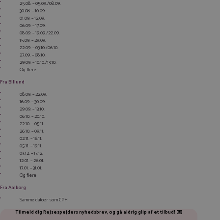
25.08. – 05.09./08.09.
30.08. – 10.09.
01.09. – 12.09.
06.09. – 17.09.
08.09. – 19.09./22.09.
15.09. – 29.09.
22.09. – 03.10./06.10.
27.09. – 08.10.
29.09. – 10.10./13.10.
Og flere
Fra Billund
08.09. – 22.09.
16.09. – 30.09.
29.09. – 13.10.
06.10. – 20.10.
22.10. – 05.11.
26.10. – 09.11.
02.11. – 16.11.
05.11. – 19.11.
03.12. – 17.12.
12.01. – 26.01.
17.01. – 31.01.
Og flere
Fra Aalborg
Samme datoer som CPH
Tilmeld dig Rejsespejders nyhedsbrev, og gå aldrig glip af et tilbud! ✉️