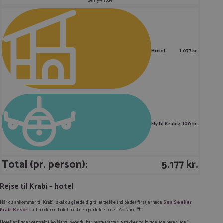
Se fly-tilbud
Hotel
1.077 kr.
Fly til Krabi
4.100 kr.
Total (pr. person):
5.177 kr.
Rejse til Krabi – hotel
Når du ankommer til Krabi, skal du glæde dig til at tjekke ind på det firstjernede
Sea Seeker
Krabi Resort
– et moderne hotel med den perfekte base i Ao Nang 🌴
Hotellet ligger centralt i Ao Nang, hvor du har restauranter, butikker og hyggelige barer lige i