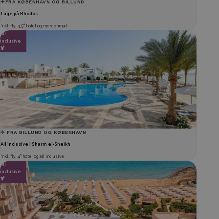
✈️FRA KØBENHAVN OG BILLUND
1 uge på Rhodos
Inkl. fly, 4,5* hotel og morgenmad
All
fra
4.994 kr.
inclusive
🍹
✈️ FRA BILLUND OG KØBENHAVN
All inclusive i Sharm el-Sheikh
Inkl. fly, 4* hotel og all inclusive
All
fra
4.560 kr.
inclusive
🍹