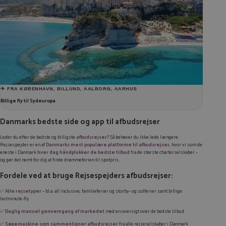
✈️ FRA KØBENHAVN, BILLUND, AALBORG, AARHUS
Billige fly til Sydeuropa
Danmarks bedste side og app til afbudsrejser
Leder du efter de bedste og billigste
afbudsrejser
? Så behøver du ikke lede længere.
Rejsespejder er en af
Danmarks mest populære platforme til afbudsrejser
, hvor vi som de
eneste i Danmark
hver dag håndplukker de bedste tilbud
fra de største charterselskaber –
og gør det nemt for dig at finde drømmeferien til spotpris.
Fordele ved at bruge Rejsespejders afbudsrejser:
✅
Alle rejsetyper
– bl.a. all inclusive, familieferier og storby- og solferier samt billige
lastminute-fly
✅
Daglig manuel gennemgang af markedet
med en oversigt over de bedste tilbud
✅
Søgemaskine som sammenligner afbudsrejser
fra alle rejseselskaber i Danmark