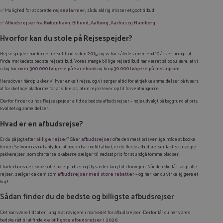
✅ Mulighed for at oprette
rejsealarmer
, så du aldrig misser et godt tilbud
✅
Afbudsrejser fra København,
Billund
,
Aalborg
,
Aarhus
og
Hamborg
Hvorfor kan du stole på Rejsespejder?
Rejsespejder har fundet rejsetilbud siden
2015
, og vi har således mere end 10 års erfaring i at
finde markedets bedste rejsetilbud. Vores mange billige rejsetilbud har været så populære, at vi
i dag har
over 300.000 følgere på Facebook
og knap
30.000 følgere på Instagram
.
Herudover håndplukker vi hver enkelt rejse, og vi sørger altid for at tjekke anmeldelser på tværs
af forskellige platforme for at sikre os, at en rejse lever op til forventningerne.
Derfor finder du hos Rejsespejder altid de bedste afbudsrejser – nøje udvalgt på baggrund af pris,
kvalitet og anmeldelser.
Hvad er en afbudsrejse?
Er du på jagt efter
billige rejser
? Så er
afbudsrejser
ofte den mest prisvenlige måde at booke
ferien. Selvom navnet antyder, at nogen har meldt afbud, er de fleste afbudsrejser faktisk usolgte
pakkerejser, som charterselskaberne sælger til nedsat pris for at undgå tomme pladser.
Charterbureauer køber ofte hotelpladser og flysæder lang tid i forvejen. Når de ikke får solgt alle
rejser, sælger de dem som
afbudsrejser med store rabatter
– og her kan du virkelig gøre et
kup!
Sådan finder du de bedste og billigste afbudsrejser
Det kan være lidt af en jungle at navigere i markedet for afbudsrejser. Derfor får du her vores
bedste råd til at finde
de billigste afbudsrejser i 2026
.