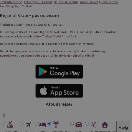
Thailandrundrejse
|
Pakkerejse til Thailand
|
Rejse til Koh Samui
|
Øhop i Thailand
|
Rejse til Khao
Lak
|
Billige fly til Thailand
.
Rejse til Krabi – pas og visum
Thailand er visumfrit i op til 60 dage for turistrejser.
Du skal dog udfylde et
Thailand Digital Arrival Card
(TDAC). Du kan tidligst udfylde formularen
tre dage før ankomst via dette link:
Thailand Digital Arrival Card
.
Herudover skal dit pas være gyldigt i 6 måneder ud over datoen for indrejsen.
Hvis du har spørgsmål, så skriv en kommentar nedenunder.
Og husk at tilmelde dig
nyhedsbrevet og downloade appen, så du aldrig går glip af et tilbud!
Afbudsrejser
Vælg
Fly+Hotel
Fly
Hotel
Charterrejser
Lejebil
Skirejser
Ferieboliger