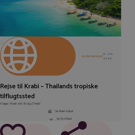
8. JUL
OVERSØISKE
2026
Rejse til Krabi – Thailands tropiske
tilflugtssted
11 dage i Krabi inkl. fly og 4* hotel
Se hotel-tilbud
Se fly-tilbud