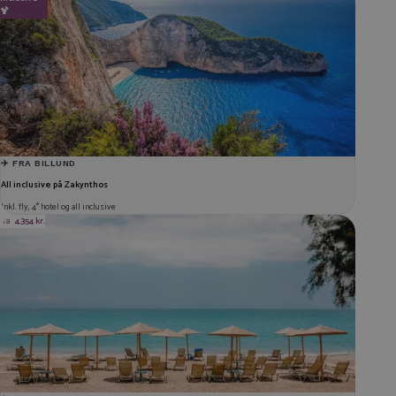
🍹
Tilmeld
✈️ FRA BILLUND
All inclusive på Zakynthos
Inkl. fly, 4* hotel og all inclusive
fra
4.354 kr.