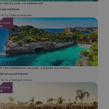
✈️ FRA BILLUND OG KØBENHAVN
1 uge ved Alanya
Inkl. fly, 4* hotel og morgenmad
All
fra
5.240 kr.
inclusive
🍹
✈️ FRA KØBENHAVN, BILLUND, AALBORG OG AARHUS
All inclusive på Mallorca
Inkl. Fly, 4* hotel og all inclusive
All
fra
5.445 kr.
inclusive
🍹