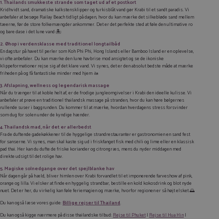
1. Thailands smukkeste strande som taget ud af et postkort
Kridhvidt sand, dramatiske kalkstensklipper og turkisblåt vand gør Krabi til et sandt paradis. Vi
anbefaler at besøge Railay Beach tidligt på dagen, hvor du kan mærke det silkebløde sand mellem
tæerne, før de store folkemængder ankommer. Det er det perfekte sted at føle den ultimative ro
og bare dase i det lune vand 🏝️
2. Øhop i verdensklasse med traditionel longtailbåd
En dagstur på havet til perler som Koh Phi Phi, Hong Islands eller Bamboo Island er en oplevelse,
vi ofte anbefaler. Du kan mærke den lune havbrise mod ansigtet og se de ikoniske
klippeformationer rejse sig af det klare vand. Vi synes, det er den absolut bedste måde at mærke
friheden på og få fantastiske minder med hjem 🚤
3. Afslapning, wellness og legendarisk massage
Når du trænger til at koble helt af, er de frodige jungleomgivelser i Krabi den ideelle kulisse. Vi
anbefaler at prøve en traditionel thailandsk massage på stranden, hvor du kan høre bølgernes
rullende suser i baggrunden. Du kommer til at mærke, hvordan hverdagens stress forsvinder
som dug for solen under de kyndige hænder.
4. Thailandsk mad, når det er allerbedst
Fra de duftende gadekøkkener til de hyggelige strandrestauranter er gastronomien en sand fest
for sanserne. Vi synes, man skal kaste sig ud i friskfanget fisk med chili og lime eller en klassisk
pad thai. Her kan du dufte de friske koriander og citrongræs, mens du nyder middagen med
direkte udsigt til det rolige hav.
5. Magiske solnedgange over det spejlblanke hav
Når dagen går på hæld, bliver himlen over Krabi forvandlet til et imponerende farveshow af pink,
orange og lilla. Vi elsker at finde en hyggelig strandbar, bestille en kold kokosdrink og blot nyde
nuet. Det er her, du virkelig kan føle feriemagien og mærke, hvorfor regionen er så højt elsket 🌅
Du kan også læse vores guide:
Billige rejser til Thailand
.
Du kan også kigge nærmere på disse thailandske tilbud:
Rejse til Phuket
|
Rejse til Hua Hin
|