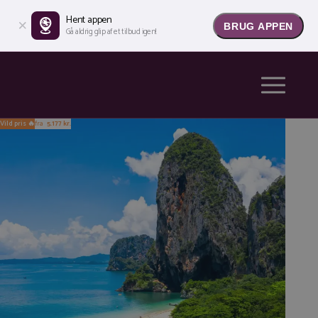
Hent appen
BRUG APPEN
Gå aldrig glip af et tilbud igen!
Vild pris 🔥
fra
5.177 kr.