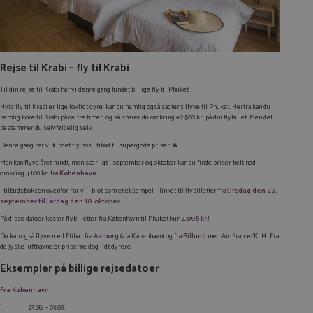
Rejse til Krabi – fly til Krabi
Til din rejse til Krabi har vi denne gang fundet billige fly til Phuket.
Hvis fly til Krabi er lige lovligt dyre, kan du nemlig også sagtens flyve til Phuket. Herfra kan du
nemlig køre til Krabi på ca. tre timer, og så sparer du omkring +2.500 kr. på din flybillet. Men det
bestemmer du selvfølgelig selv.
Denne gang har vi fundet fly hos Etihad til supergode priser 🔥
Man kan flyve året rundt, men særligt i september og oktober kan du finde priser helt ned
omkring 4.100 kr. fra
København
.
I tilbudsboksen ovenfor har vi – blot som et eksempel – linket til flybilletter fra
tirsdag den 29.
september til lørdag den 10. oktober
.
På disse datoer koster flybilletter fra København til Phuket kun
4.098 kr.
!
Du kan også flyve med Etihad fra
Aalborg
(via København) og fra
Billund
med Air France/KLM. Fra
de jyske lufthavne er priserne dog lidt dyrere.
Eksempler på billige rejsedatoer
Fra København
23.08. – 03.09.