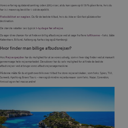
Vores erfaring og dataindsamling siden 2015 viser, at du kan spare op til 70 % på en ferie, hvis du
har is i maven og bestiller i sidste øjeblik.
Fleksibilitet er nøglen.
Du får de bedste tilbud, hvis du ikke er låst fast på dato eller
destination.
De største rabatter ses typisk
1–14 dage før afrejse
.
Du øger dine chancer for at finde en billig afbudsrejse ved at søge fra flere
lufthavne
– f.eks. både
København, Billund, Aalborg og Aarhus (og også Hamborg).
Hvor finder man billige afbudsrejser?
Hos
Rejsespejder
har du mulighed for at se vores udvalg, som vi hver dag finder ved at manuelt
gennemsøge hele rejsemarkedet. Derudover har du selv mulighed for at finde de bedste
afbudsrejser ved at bruge vores afbudsrejsesøgemaskine.
På denne måde får du et godt overblik over tilbud fra store rejseselskaber, som f.eks. Spies, TUI,
Sunweb, Apollo og Bravo Tours – men også mindre rejsebureauer som f.eks. Nazar, Corendon,
Amisol og en hel masse andre!