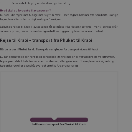
Gode forhold til jungleoplevelser og riverrafting
Hvad skal du forvente i lavsæsonen?
Du skal ikke regne med 14 dage med skyfri himmel – men regnen kommer ofte som korte, kraftige
byger, hvorefter solen hurtigt kan kigge frem igen.
Så hvis du rejser til Krabi i lavsæsonen, får du måske ikke klassisk solferie – men til gengæld får
du lavere priser, færre mennesker og en helt særlig grøn og levende side af Thailand.
Rejse til Krabi – transport fra Phuket til Krabi
Når du lander i Phuket, har du flere gode muligheder for transport videre til Krabi.
Du kan enten vælge den hurtige og behagelige løsning med en privat taxi direkte fra lufthavnen,
hoppe på en af de lokale busser eller minibusser, eller gøre turen til en oplevelse i sig selv og
tage en færge eller speedbåd over det smukke Andamanerhav 🛥️
Lufthavnstransport fra Phuket til Krabi