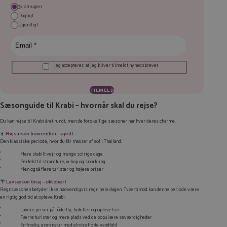
3x om ugen
Dagligt
Ugentligt
Jeg accepterer, at jeg bliver tilmeldt nyhedsbrevet
Sæsonguide til Krabi – hvornår skal du rejse?
Du kan rejse til Krabi året rundt, men de forskellige sæsoner har hver deres charme.
☀️
Højsæson (november – april)
Den klassiske periode, hvor du får masser af sol i Thailand.
Mere stabilt vejr og mange solrige dage
Perfekt til strandture, ø-hop og snorkling
Men også flere turister og højere priser
🌴
Lavsæson (maj – oktober)
Regnsæsonen betyder ikke nødvendigvis regn hele dagen. Tværtimod kan denne periode være
en rigtig god tid at opleve Krabi.
Lavere priser på både fly, hoteller og oplevelser
Færre turister og mere plads ved de populære seværdigheder
En frodig, grøn natur med ekstra flotte vandfald