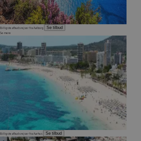
Se tilbud
Billigste afbudsrejser fra Aalborg
Se mere
Se tilbud
Billigste afbudsrejser fra Aarhus