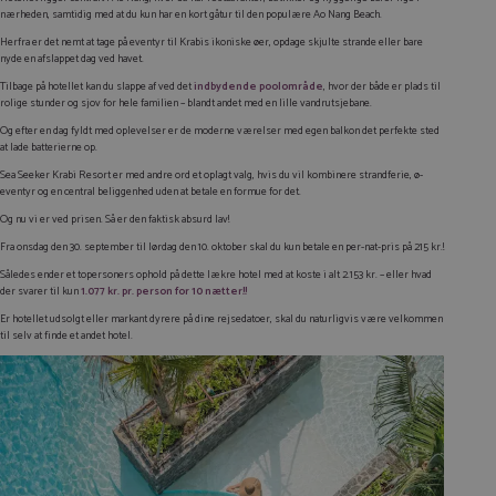
nærheden, samtidig med at du kun har en kort gåtur til den populære Ao Nang Beach.
Herfra er det nemt at tage på eventyr til Krabis ikoniske øer, opdage skjulte strande eller bare
nyde en afslappet dag ved havet.
Tilbage på hotellet kan du slappe af ved det
indbydende poolområde
, hvor der både er plads til
rolige stunder og sjov for hele familien – blandt andet med en lille vandrutsjebane.
Og efter en dag fyldt med oplevelser er de moderne værelser med egen balkon det perfekte sted
at lade batterierne op.
Sea Seeker Krabi Resort er med andre ord et oplagt valg, hvis du vil kombinere strandferie, ø-
eventyr og en central beliggenhed uden at betale en formue for det.
Og nu vi er ved prisen. Så er den faktisk absurd lav!
Fra onsdag den 30. september til lørdag den 10. oktober skal du kun betale en per-nat-pris på 215 kr.!
Således ender et topersoners ophold på dette lækre hotel med at koste i alt 2.153 kr. – eller hvad
der svarer til kun
1.077 kr. pr. person for 10 nætter!!
Er hotellet udsolgt eller markant dyrere på dine rejsedatoer, skal du naturligvis være velkommen
til selv at finde et andet hotel.