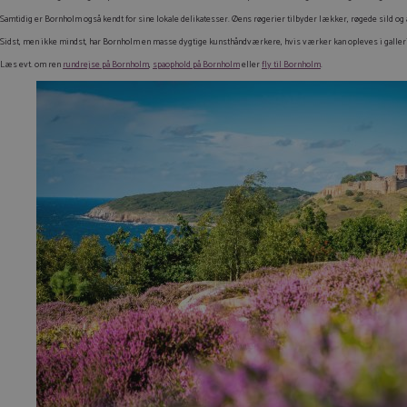
Samtidig er Bornholm også kendt for sine lokale delikatesser. Øens røgerier tilbyder lækker, røgede sild og a
Sidst, men ikke mindst, har Bornholm en masse dygtige kunsthåndværkere, hvis værker kan opleves i gallerie
Læs evt. om ren
rundrejse på Bornholm
,
spaophold på Bornholm
eller
fly til Bornholm
.