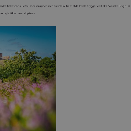
ndre fiskespecialiteter, som kan nydes med en kold øl fra et af de lokale bryggerier (f.eks. Svaneke Bryghus).
r og butikker overalt på øen.