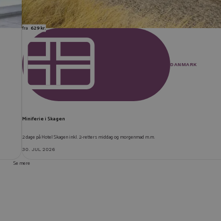
fra
629 kr.
DANMARK
Miniferie i Skagen
2 dage på Hotel Skagen inkl. 2-retters middag og morgenmad m.m.
30. JUL 2026
Se mere