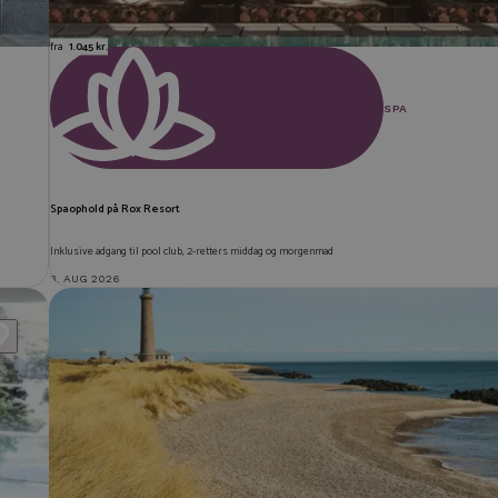
fra
1.045 kr.
SPA
Spaophold på Rox Resort
Inklusive adgang til pool club, 2-retters middag og morgenmad
3. AUG 2026