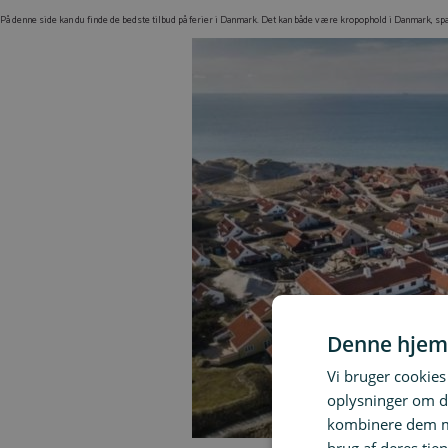
På denne side kan du finde de bedste tilbud på ferier i Danmark. Det kan både være kropophold i Danmark, 
Denne hjem
Vi bruger cookies 
oplysninger om d
kombinere dem me