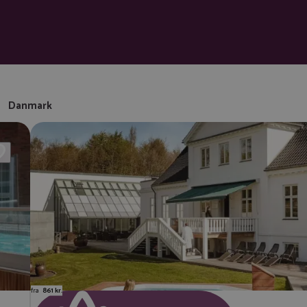
Danmark
fra
861 kr.