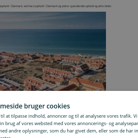
spaophold i Danmark, wellnessophold i Danmark og andre spændende ophold og aktiviteter.
meside bruger cookies
til at tilpasse indhold, annoncer og til at analysere vores trafik. V
in brug af vores websted med vores annoncerings- og analysepa
d andre oplysninger, som du har givet dem, eller som de har in