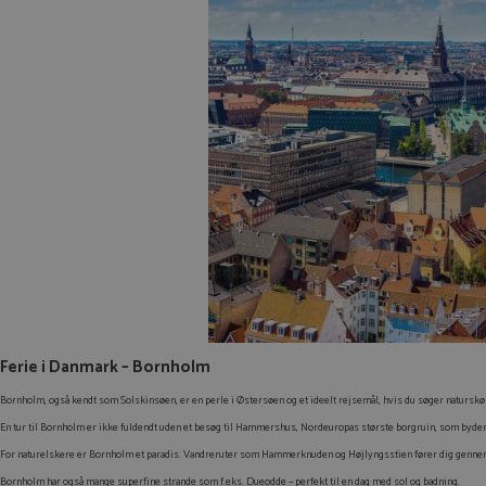
Ferie i Danmark – Bornholm
Bornholm, også kendt som Solskinsøen, er en perle i Østersøen og et ideelt rejsemål, hvis du søger naturskø
En tur til Bornholm er ikke fuldendt uden et besøg til Hammershus, Nordeuropas største borgruin, som byder
For naturelskere er Bornholm et paradis. Vandreruter som Hammerknuden og Højlyngsstien fører dig gennem 
Bornholm har også mange superfine strande som f.eks. Dueodde – perfekt til en dag med sol og badning.