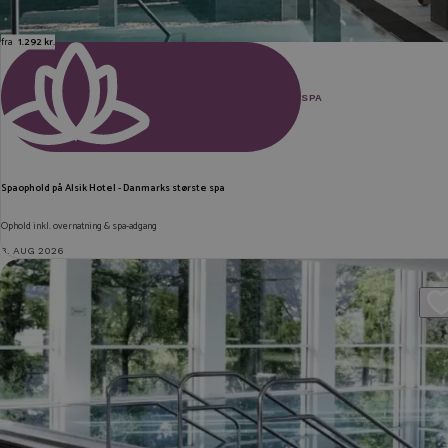
fra
1.292 kr.
SPA
Spaophold på Alsik Hotel - Danmarks største spa
Ophold inkl. overnatning & spa-adgang
3. AUG 2026