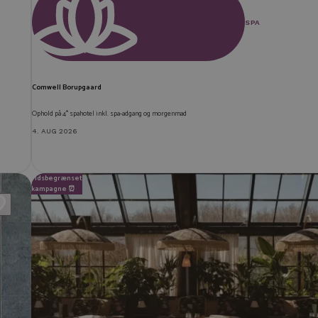
SPA
Comwell Borupgaard
Ophold på 4* spahotel inkl. spa-adgang og morgenmad
4. AUG 2026
Tidsbegrænset
kampagne ⏰