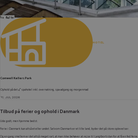
fra
847 kr.
HOTEL
Comwell Kellers Park
Ophold på det 4* spahotel inkl. overnatning, spa-adgang og morgenmad
31. JUL 2026
Tilbud på ferier og ophold i Danmark
Ude godt, men hjemme bedst.
Ferie i Danmark kan altså et eller andet. Selvom Danmark er et lille land, byder det på store oplevelser.
Og en gang imellem er det altså meget rart, at man ikke behøver at rejse til Langtbortistan for at få en fed ferie.