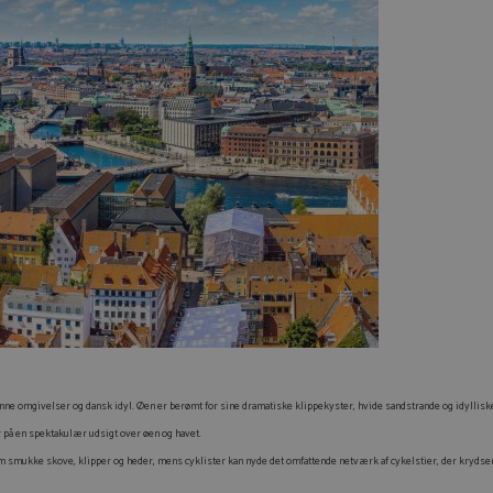
nne omgivelser og dansk idyl. Øen er berømt for sine dramatiske klippekyster, hvide sandstrande og idyllisk
 på en spektakulær udsigt over øen og havet.
smukke skove, klipper og heder, mens cyklister kan nyde det omfattende netværk af cykelstier, der krydser