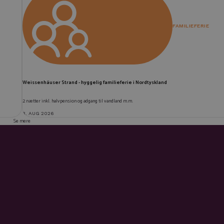
FAMILIEFERIE
Weissenhäuser Strand - hyggelig familieferie i Nordtyskland
2 nætter inkl. halvpension og adgang til vandland m.m.
3. AUG 2026
Se mere