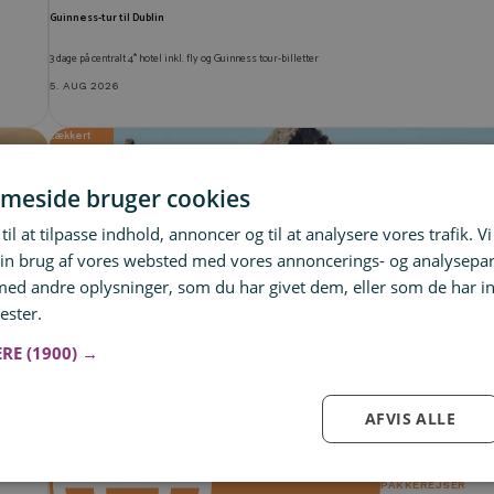
Guinness-tur til Dublin
3 dage på centralt 4* hotel inkl. fly og Guinness tour-billetter
5. AUG 2026
Lækkert
sportsresort
💪
meside bruger cookies
til at tilpasse indhold, annoncer og til at analysere vores trafik. V
in brug af vores websted med vores annoncerings- og analysepa
d andre oplysninger, som du har givet dem, eller som de har in
ester.
Læs mere
ERE
(1900) →
fra
4.430 kr.
AFVIS ALLE
PAKKEREJSER