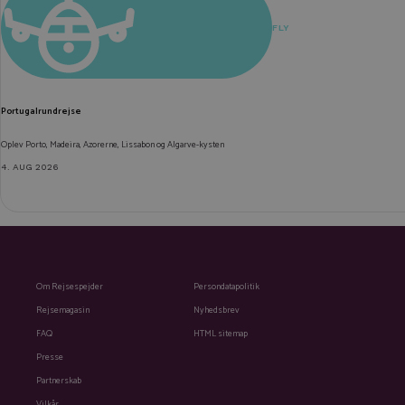
FLY
Portugalrundrejse
Oplev Porto, Madeira, Azorerne, Lissabon og Algarve-kysten
4. AUG 2026
Om Rejsespejder
Persondatapolitik
Rejsemagasin
Nyhedsbrev
FAQ
HTML sitemap
Presse
Partnerskab
Vilkår