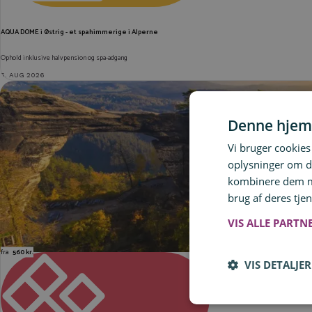
AQUA DOME i Østrig - et spahimmerige i Alperne
Ophold inklusive halvpension og spa-adgang
5. AUG 2026
Denne hjem
Vi bruger cookies 
oplysninger om d
kombinere dem me
brug af deres tjen
VIS ALLE PARTN
fra
560 kr.
VIS DETALJER
ANDET