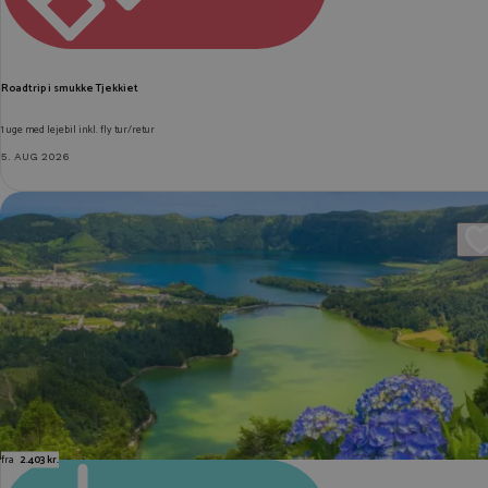
Roadtrip i smukke Tjekkiet
1 uge med lejebil inkl. fly tur/retur
5. AUG 2026
fra
2.403 kr.