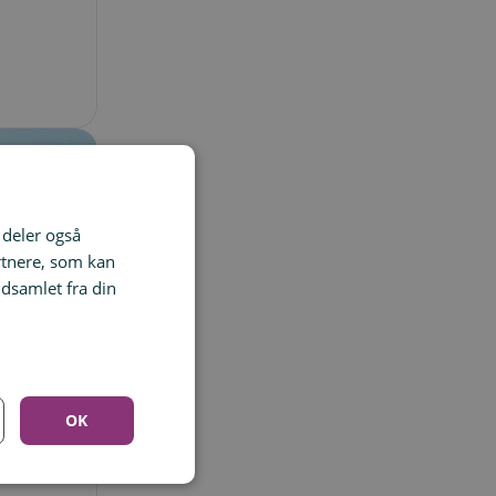
i deler også
rtnere, som kan
dsamlet fra din
OK