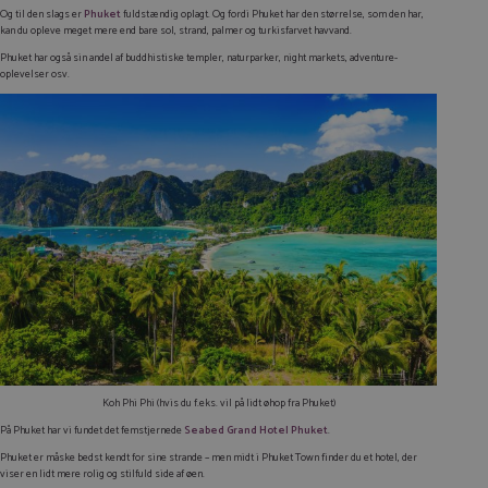
Og til den slags er
Phuket
fuldstændig oplagt. Og fordi Phuket har den størrelse, som den har,
kan du opleve meget mere end bare sol, strand, palmer og turkisfarvet havvand.
Phuket har også sin andel af buddhistiske templer, naturparker,
night markets
, adventure-
oplevelser osv.
Koh Phi Phi (hvis du f.eks. vil på lidt øhop fra Phuket)
På Phuket har vi fundet det femstjernede
Seabed Grand Hotel Phuket
.
Phuket er måske bedst kendt for sine strande – men midt i Phuket Town finder du et hotel, der
viser en lidt mere rolig og stilfuld side af øen.