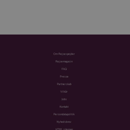
Om Rejsespejder
Rejsemagasin
FAQ
Presse
Partnerskab
Vilkår
Jobs
Kontakt
Persondatapolitik
Nyhedsbrev
HTML sitemap