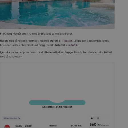
Fra Chiang Mai går turen nu mod Sydthailand og Andamanhavet.
Næste stop på rejsen er nemlig Thailands største ø –
Phuket
. Lørdag den 7. november kan du
finde en direkte enkeltbillet fra Chiang Mai til Phuket til kun
660 kr
.
Igen skal du være opmærksom på at tilkøbe indtjekket bagage, hvis du har slæbt en stor kuffert
med på rundrejsen.
Enkeltbillet til Phuket