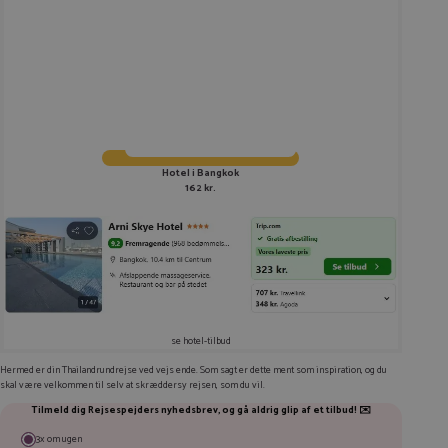
Hotel i Bangkok
162 kr.
se hotel-tilbud
Hermed er din Thailandrundrejse ved vejs ende. Som sagt er dette ment som inspiration, og du
skal være velkommen til selv at skræddersy rejsen, som du vil.
Tilmeld dig Rejsespejders nyhedsbrev, og gå aldrig glip af et tilbud! ✉️
3x om ugen