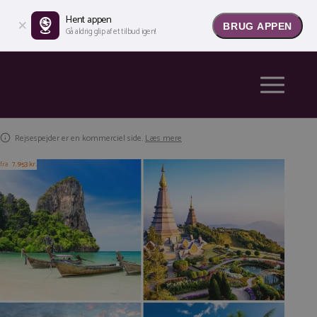
Hent appen
BRUG APPEN
Gå aldrig glip af et tilbud igen!
Rejsespejder er en kommerciel side.
Læs mere
fra
7.953 kr.