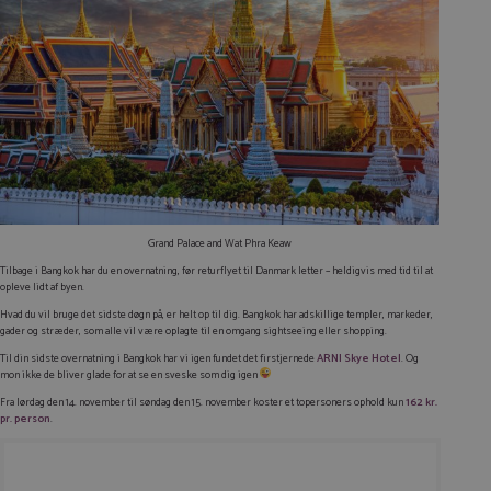
Grand Palace and Wat Phra Keaw
Tilbage i Bangkok har du en overnatning, før returflyet til Danmark letter – heldigvis med tid til at
opleve lidt af byen.
Hvad du vil bruge det sidste døgn på, er helt op til dig. Bangkok har adskillige templer, markeder,
gader og stræder, som alle vil være oplagte til en omgang sightseeing eller shopping.
Til din sidste overnatning i Bangkok har vi igen fundet det firstjernede
ARNI Skye Hotel
. Og
mon ikke de bliver glade for at se en sveske som dig igen
Fra lørdag den 14. november til søndag den 15. november koster et topersoners ophold kun
162 kr.
pr. person
.