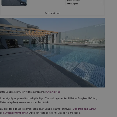
Se hotel-tilbud
Efter Bangkok går turen videre nordpå mod
Chiang Mai
.
Indenrigsfly er generelt virkeligt billige i Thailand, og en enkeltbillet fra Bangkok til Chiang
Mai onsdag den 3. november koster kun 240 kr.
Du skal dog lige være opmærksom på, at Bangkok har to lufthavne –
Don Mueang (DMK)
og
Suvarnabhumi (BKK)
. Og du kan finde billetter til Chiang Mai fra begge.