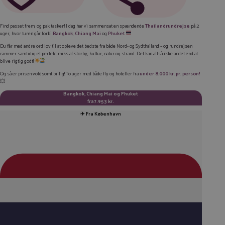
FACEBOOK
Find passet frem, og pak tasken! I dag har vi sammensat en spændende
Thailandrundrejse
på 2
uger, hvor turen går forbi
Bangkok
,
Chiang Mai
og
Phuket
LINKEDIN
Du får med andre ord lov til at opleve det bedste fra både Nord- og Sydthailand – og rundrejsen
TWITTER
rammer samtidig et perfekt miks af storby, kultur, natur og strand. Det kan altså ikke andet end at
blive rigtig godt!
E-MAIL
Og så er prisen voldsomt billig! To uger med både fly og hoteller fra
under
8.000 kr. pr. person!
💥
KOPIER LINK
Bangkok, Chiang Mai og Phuket
fra
7.953 kr.
✈️ Fra
København