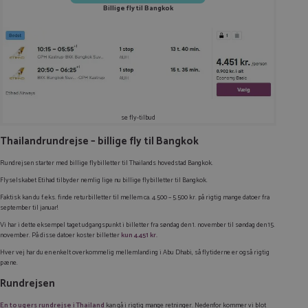
Billige fly til Bangkok
se fly-tilbud
Thailandrundrejse – billige fly til Bangkok
Rundrejsen starter med billige flybilletter til Thailands hovedstad Bangkok.
Flyselskabet Etihad tilbyder nemlig lige nu billige flybilletter til Bangkok.
Faktisk kan du f.eks. finde returbilletter til mellem ca. 4.500 – 5.500 kr. på rigtig mange datoer fra
september til januar!
Vi har i dette eksempel taget udgangspunkt i billetter fra søndag den 1. november til søndag den 15.
november. På disse datoer koster billetter
kun 4.451 kr.
Hver vej har du en enkelt overkommelig mellemlanding i Abu Dhabi, så flytiderne er også rigtig
pæne.
Rundrejsen
En to ugers rundrejse i Thailand
kan gå i rigtig mange retninger. Nedenfor kommer vi blot