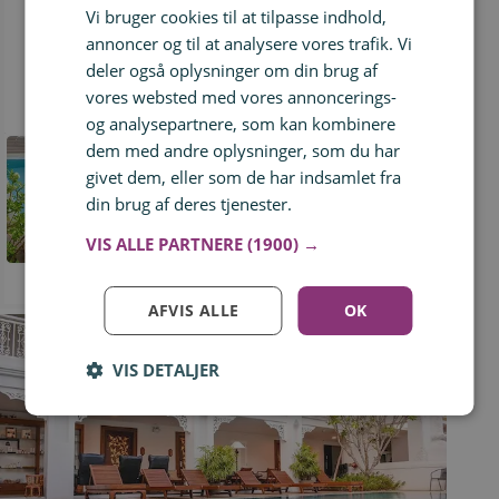
Vi bruger cookies til at tilpasse indhold,
annoncer og til at analysere vores trafik. Vi
deler også oplysninger om din brug af
Hotel i Chiang Mai
vores websted med vores annoncerings-
647 kr.
og analysepartnere, som kan kombinere
dem med andre oplysninger, som du har
givet dem, eller som de har indsamlet fra
din brug af deres tjenester.
Læs mere
VIS ALLE PARTNERE
(1900) →
se hotel-tilbud
AFVIS ALLE
OK
VIS DETALJER
Log ind for at gemme hvad der inspirerer dig
Du kan tilføje op til 99 tilbud
Tilmeld