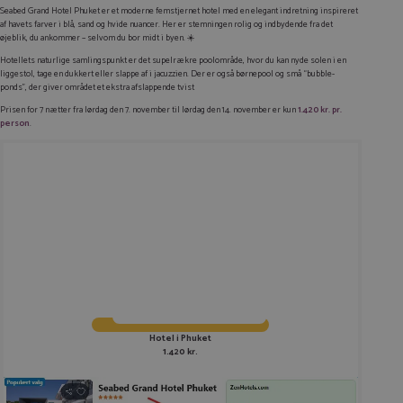
Seabed Grand Hotel Phuket er et moderne femstjernet hotel med en elegant indretning inspireret
af havets farver i blå, sand og hvide nuancer. Her er stemningen rolig og indbydende fra det
øjeblik, du ankommer – selvom du bor midt i byen. ☀️
Hotellets naturlige samlingspunkt er det supelrækre poolområde, hvor du kan nyde solen i en
liggestol, tage en dukkert eller slappe af i jacuzzien. Der er også børnepool og små “bubble-
ponds”, der giver området et ekstra afslappende tvist
Prisen for 7 nætter fra lørdag den 7. november til lørdag den 14. november er kun
1.420 kr. pr.
person
.
Hotel i Phuket
1.420 kr.