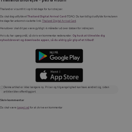
Thailandrundrejse – pas & visum
Thailand er visumfrit i op til 60 dage for turistrejser.
Du skal dog udfylde et
Thailand Digital Arrival Card
(TDAC). Du kan tidligst udfylde formularen
tre dage før ankomst via dette link:
Thailand Digital Arrival Card
.
Herudover skal dit pas være gyldigt i 6 måneder ud over datoen for indrejsen.
Hvis du har spørgsmål, så skriv en kommentar nedenunder.
Og husk at tilmelde dig
nyhedsbrevet og downloade appen, så du aldrig går glip af et tilbud!
Denne artikel er ikke længere ny. Priser og tilgængelighed kan have ændret sig, siden
artiklen blev offentliggjort.
Skriv kommentar
Du skal være
logget ind
for at skrive en kommentar