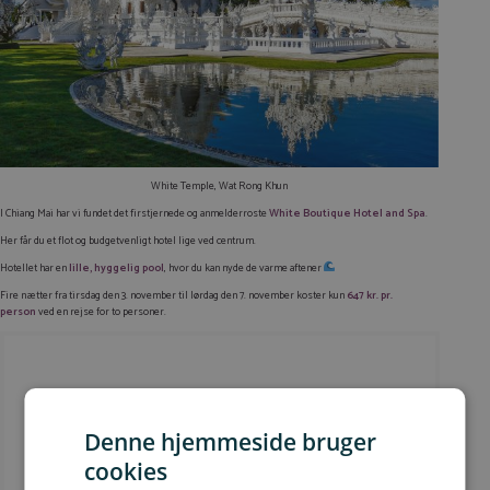
White Temple, Wat Rong Khun
I Chiang Mai har vi fundet det firstjernede og anmelderroste
White Boutique Hotel and Spa
.
Her får du et flot og budgetvenligt hotel lige ved centrum.
Hotellet har en
lille, hyggelig pool
, hvor du kan nyde de varme aftener
Fire nætter fra tirsdag den 3. november til lørdag den 7. november koster kun
647 kr. pr.
person
ved en rejse for to personer.
Denne hjemmeside bruger
cookies