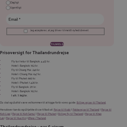
Dagligt
Ugentligt
Jeg accepterer, at jeg bliver tilmeldt nyhedsbrevet
Prisoversigt for Thailandrundrejse
Fly tur/retur til Bangkok: 4.451 kr.
Hotel i Bangkok: 162 kr.
Fly til Chiang Mai: 240 kr.
Hotel i Chiang Mai: 647 kr.
Fly til Phuket: 660 kr.
Hotel i Phuket: 1.420 kr.
Fly til Bangkok: 211 kr.
Hotel i Bangkok: 162 kr.
I alt: 7.953 kr.
Du skal også altid være velkommen til at kigge forbi vores guide:
Billige rejser til Thailand
.
Herudover kan du også tjekke disse tilbud ud:
Rejse til Krabi
|
Pakkerejse til Thailand
|
Rejse til
Koh Lipe
|
Rejse til Koh Samui
|
Rejse til Phuket
|
Billige fly til Thailand
|
Rejse til Khao
Lak
|
Rejse til Hua Hin
|
Øhop i Thailand
.