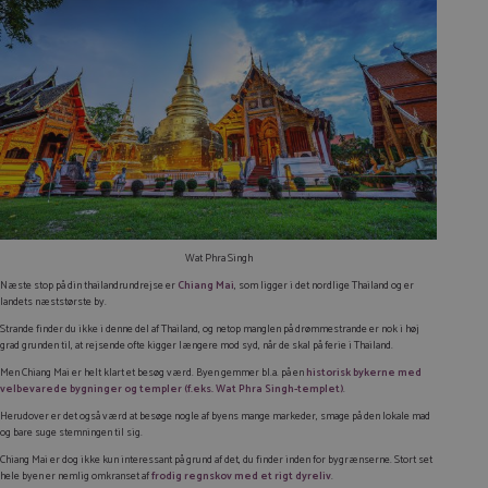
Wat Phra Singh
Næste stop på din thailandrundrejse er
Chiang Mai
, som ligger i det nordlige Thailand og er
landets næststørste by.
Strande finder du ikke i denne del af Thailand, og netop manglen på drømmestrande er nok i høj
grad grunden til, at rejsende ofte kigger længere mod syd, når de skal på ferie i Thailand.
Men Chiang Mai er helt klart et besøg værd. Byen gemmer bl.a. på en
historisk bykerne
med
velbevarede bygninger og templer (f.eks. Wat Phra Singh-templet)
.
Herudover er det også værd at besøge nogle af byens mange markeder, smage på den lokale mad
og bare suge stemningen til sig.
Chiang Mai er dog ikke kun interessant på grund af det, du finder inden for bygrænserne. Stort set
hele byen er nemlig omkranset af
frodig regnskov med et rigt dyreliv
.