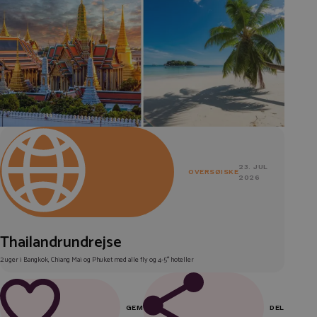
23. JUL
OVERSØISKE
2026
Thailandrundrejse
2 uger i Bangkok, Chiang Mai og Phuket med alle fly og 4-5* hoteller
GEM
DEL