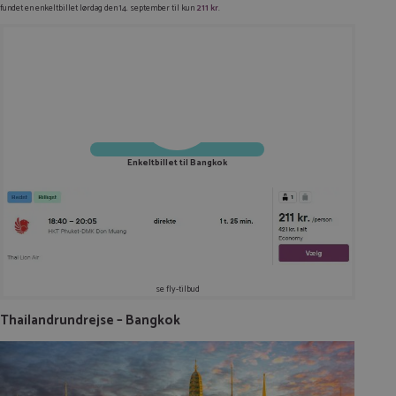
fundet en enkeltbillet lørdag den 14. september til kun
211 kr
.
Enkeltbillet til Bangkok
se fly-tilbud
Thailandrundrejse – Bangkok