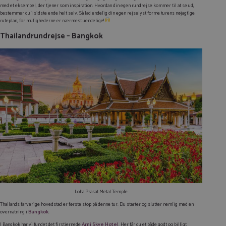
med et eksempel, der tjener som inspiration. Hvordan din egen rundrejse kommer til at se ud,
bestemmer du i sidste ende helt selv. Så lad endelig din egen rejselyst forme turens nøjagtige
ruteplan, for mulighederne er nærmest uendelige!
Thailandrundrejse – Bangkok
Loha Prasat Metal Temple
Thailands farverige hovedstad er første stop på denne tur. Du starter og slutter nemlig med en
overnatning i
Bangkok
.
I Bangkok har vi fundet det firstjernede
Arni Skye Hotel
. Her får du et både godt og billigt