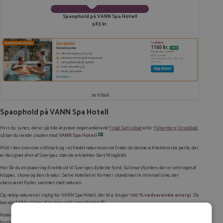
Spaophold på VANN Spa Hotell
583 kr.
se tilbud
Spaophold på VANN Spa Hotell
Hvis du synes, det er på tide at prøve noget andet end
Ystad Saltsjöbad
eller
Falkenberg Strandbad
,
så bør du vende snuden mod
VANN Spa Hotell
Midt i den svenske vildmark og i et fredet naturreservat finder du denne arkitektoniske perle, der
er designet af en af Sveriges største arkitekter Gert Wingårdh.
Her får du en placering direkte ud til Sveriges dybeste fjord, Gullmarsfjorden, der er omringet af
klipper, skove og den rå natur. Selve hotellet er formet i skandinavisk minimalisme, der
ubesværet flyder sammen med naturen.
Og netop naturen er vigtig for VANN Spa Hotell, der bl.a. bruger
100 % vedvarende energi
. Du
kan altså både slappe af og have god samvittighed
Hotellets spa-afdeling spreder sig ud på hele
1.000 m²
. Der er to bassiner udenfor og hele seks
forskellige varm- og koldvandsbassiner indenfor. Og så er fjorden jo lige udenfor, hvis du vil