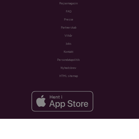
Rejsemagasin
FAQ
Presse
Partnerskab
Vilkår
Jobs
Kontakt
Persondatapolitik
Nyhedsbrev
HTML sitemap
Fra
Se tilbud
583 kr.