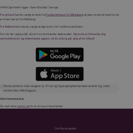
VANN Spa Hotell ligger i byen Brastad i Sverige.
Fra Jylland
kan du vælge at sejle fra
Frederikshavn til Göteborg
og køre resten af vejen (cirka
en times kørsel fra Göteborg).
Fra København
kan du vælge at tage turen i bil via Øresundsbroen.
Hvis du har spørgsmål, så skriv en kommentar nedenunder.
Og husk at tilmelde dig
nyhedsbrevet og downloade appen, så du aldrig går glip af et tilbud!
Denne artikel er ikke længere ny. Priser og tilgængelighed kan have ændret sig, siden
artiklen blev offentliggjort.
Skriv kommentar
Du skal være
logget ind
for at skrive en kommentar
Om Rejsespejder