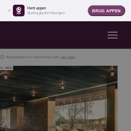
Hent appen
BRUG APPEN
Gå aldrig glip af et tilbud igen!
Rejsespejder er en kommerciel side.
Læs mere
fra
583 kr.