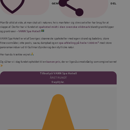
GEM
DEL
FACEBOOK
Man får altid at vide, at man skal ud i naturen, hvis man føler sig stresset eller har brug for at
slappe af. Derfor har vi fundet et
spahotel midt i den svenske vildmark
blandt granitklipper
LINKEDIN
og grantræer –
VANN Spa Hotell
TWITTER
VANN Spa Hotell er et af Sveriges skønneste spahoteller med egen strand og badebro, store
fitnessområder, otte pools, sauna, dampbad og en
spa-afdeling på hele 1.000 m²
med store
panoramavinduer ud til Gullmarsfjorden og den idylliske natur.
E-MAIL
Her kan du trække vejret
KOPIER LINK
Og så har vi i dag fundet opholdet til en
kanon pris
, der er ligeså uimodståelig som omgivelserne!
Tilbud på VANN Spa Hotell
ÅRET RUNDT
fra
583 kr.