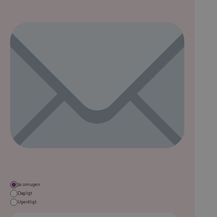
Tilmeld
3x om ugen
Dagligt
Ugentligt