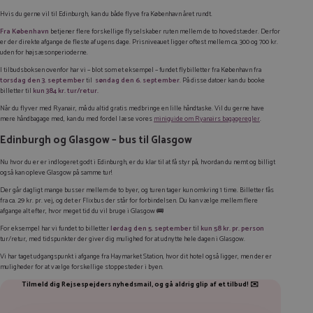
Hvis du gerne vil til Edinburgh, kan du både flyve fra København året rundt.
Fra København
betjener flere forskellige flyselskaber ruten mellem de to hovedstæder. Derfor
er der direkte afgange de fleste af ugens dage. Prisniveauet ligger oftest mellem ca. 300 og 700 kr.
uden for højsæsonperioderne.
I tilbudsboksen ovenfor har vi – blot som et eksempel – fundet flybilletter fra København fra
torsdag den 3. september
til
søndag den 6. september
. På disse datoer kan du booke
billetter til
kun 384 kr. tur/retur.
Når du flyver med Ryanair, må du altid gratis medbringe en lille håndtaske. Vil du gerne have
mere håndbagage med, kan du med fordel læse vores
miniguide om Ryanairs bagageregler
.
Edinburgh og Glasgow – bus til Glasgow
Nu hvor du er er indlogeret godt i Edinburgh, er du klar til at få styr på, hvordan du nemt og billigt
også kan opleve Glasgow på samme tur!
Der går dagligt mange busser mellem de to byer, og turen tager kun omkring 1 time. Billetter fås
fra ca. 29 kr. pr. vej, og det er Flixbus der står for forbindelsen. Du kan vælge mellem flere
afgange alt efter, hvor meget tid du vil bruge i Glasgow 🚌
For eksempel har vi fundet to billetter
lørdag den 5. september
til
kun 58 kr. pr. person
tur/retur, med tidspunkter der giver dig mulighed for at udnytte hele dagen i Glasgow.
Vi har taget udgangspunkt i afgange fra Haymarket Station, hvor dit hotel også ligger, men der er
muligheder for at vælge forskellige stoppesteder i byen.
Tilmeld dig Rejsespejders nyhedsmail, og gå aldrig glip af et tilbud! ✉️