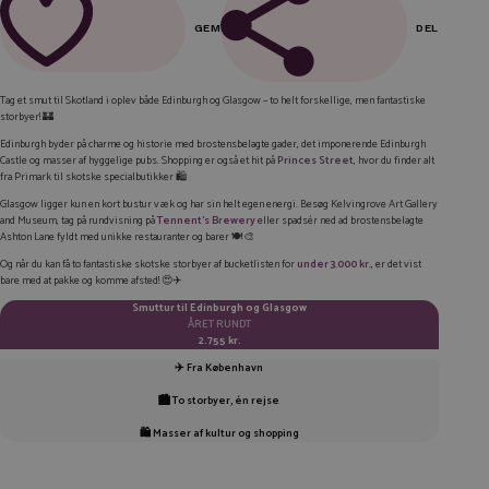
GEM
DEL
FACEBOOK
Tag et smut til Skotland i oplev både Edinburgh og Glasgow – to helt forskellige, men fantastiske
storbyer! 🏰
LINKEDIN
Edinburgh byder på charme og historie med brostensbelagte gader, det imponerende Edinburgh
TWITTER
Castle og masser af hyggelige pubs. Shopping er også et hit på
Princes Street
, hvor du finder alt
fra Primark til skotske specialbutikker 🛍️
E-MAIL
Glasgow ligger kun en kort bustur væk og har sin helt egen energi. Besøg Kelvingrove Art Gallery
and Museum, tag på rundvisning på
Tennent’s Brewery
eller spadsér ned ad brostensbelagte
Ashton Lane fyldt med unikke restauranter og barer 🍽️🎨
KOPIER LINK
Og når du kan få to fantastiske skotske storbyer af bucketlisten for
under 3.000 kr.
, er det vist
bare med at pakke og komme afsted! 😍✈️
Smuttur til Edinburgh og Glasgow
ÅRET RUNDT
2.755 kr.
✈️ Fra København
🏙️ To storbyer, én rejse
🛍️ Masser af kultur og shopping