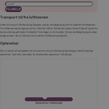
TILMELD
Transport til/fra lufthavnen
Under din rejse til Edinburgh og Glasgow, skal du selvfølgelig og frem til hotellet fra lufthavnen.
Fra lufthavnen kan du tage bussen (nr. 100 eller X18) til ”Edinburgh, Queen Street E-bound” og derfra
har du omkring 400 meter til hotellet. Turen tager ca. 25 minutter. Du kan selvfølgelig også vælge
at tage en taxa – der er lidt over 13 km mellem lufthavnen og hotellet.
Oplevelser
Der er masser af muligheder for at krydre din rejse til Edinburgh og Glasgow med forskellige
oplevelser. Tjek f.eks. herunder, for at lede efter oplevelser i Edinburgh.
Oplevelser i Edinburgh