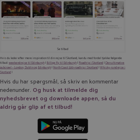
Se tilbud
Hvis du leder efter mere inspiration til din rejse til Skotland, kan du med fordel tjekke følgende
tilbud:
weekendrejse til Edinburgh
|
Billige fly til Edinburgh
|
Roadtrip i Skotland
|
Den ultimative
pubcrawl – London, Dublin og Edinburgh
|
North Coast 500-roadtrip i Skotland
|
Whisky-rundrejse i
Skotland
|
Hvis du har spørgsmål, så skriv en kommentar
nedenunder.
Og husk at tilmelde dig
nyhedsbrevet og downloade appen, så du
aldrig går glip af et tilbud!