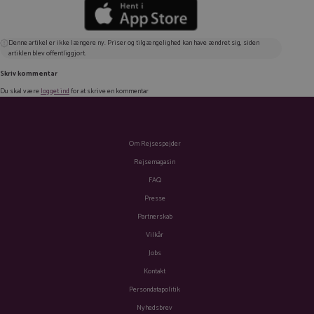
Denne artikel er ikke længere ny. Priser og tilgængelighed kan have ændret sig, siden
artiklen blev offentliggjort.
Skriv kommentar
Du skal være
logget ind
for at skrive en kommentar
Om Rejsespejder
Rejsemagasin
FAQ
Presse
Partnerskab
Vilkår
Jobs
Kontakt
Persondatapolitik
Nyhedsbrev