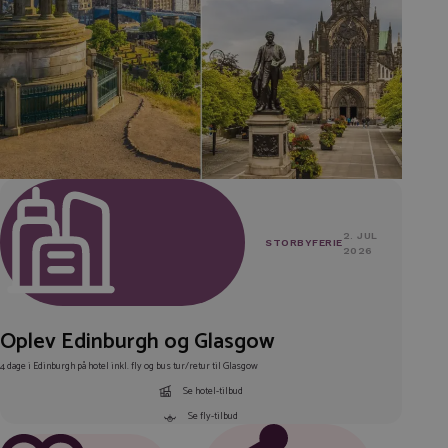
2. JUL
STORBYFERIE
2026
Oplev Edinburgh og Glasgow
4 dage i Edinburgh på hotel inkl. fly og bus tur/retur til Glasgow
Se hotel-tilbud
Se fly-tilbud