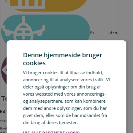
Fly
387 kr.
Denne hjemmeside bruger
cookies
Bus til og fra
Vi bruger cookies til at tilpasse indhold,
58 kr.
Glasgow
annoncer og til at analysere vores trafik. Vi
deler også oplysninger om din brug af
vores websted med vores annoncerings-
Total (pr. person):
2.755 kr.
og analysepartnere, som kan kombinere
dem med andre oplysninger, som du har
Edinburgh og Glasgow – hotel
givet dem, eller som de har indsamlet fra
Velkommen til skønne Edinburgh!
din brug af deres tjenester.
Læs mere
Hoteller i Edinburgh er dyre. Så er det sagt. Men man kan godt finde
value for money
, hvis man
leder lidt!