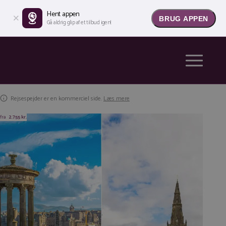
Hent appen
BRUG APPEN
Gå aldrig glip af et tilbud igen!
Rejsespejder er en kommerciel side.
Læs mere
fra
2.755 kr.