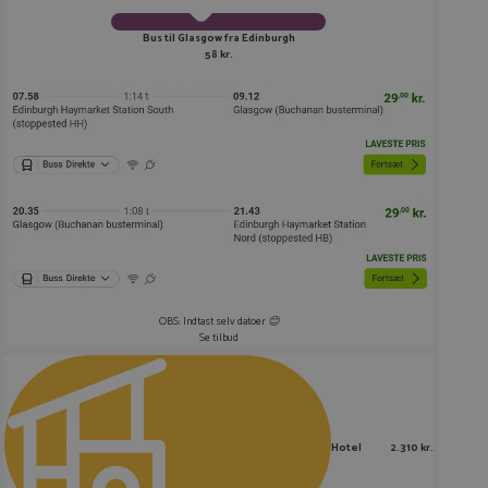
Bus til Glasgow fra Edinburgh
58 kr.
OBS: Indtast selv datoer 😊
Se tilbud
Hotel
2.310 kr.