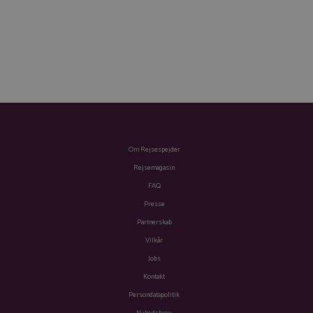
Om Rejsespejder
Rejsemagasin
FAQ
Presse
Partnerskab
Vilkår
Jobs
Kontakt
Persondatapolitik