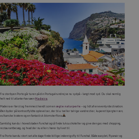
Fra storbyen Porto går turen på din Portugalrundrejse nu sydpå – langt mod syd. Du skal nemlig
helt ned til atlanterhavsøen
Madeira
.
Madeira er først og fremmest kendt som en
ægte naturperle
– og lidt af en eventyrdestination.
Øen byder på kontrastfyldte oplevelser, der bl.a. tæller talrige vandrestier, kuperet bjergterræn,
vulkanske kratere og en fantastisk blomsterflora
Samtidig kan du i hovedstaden Funchal også finde luksushoteller og give den gas med shopping,
restaurantbesøg, og hvad der nu ellers hører bylivet til.
Fra Porto kan du stort set alle dage finde billige indenrigsfly til Funchal. Både easyJet, Ryanair og