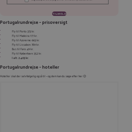
Portugalrundrejse – prisoversigt
Fly til Porto: 373 kr.
Fly til Madeira: 177 kr.
Fly til Azorerne: 663 kr.
Fly til Lissabon: 789 kr.
Bus til Faro: 49 kr.
Fly til København: 352 kr.
I alt: 2.403 kr.
Portugalrundrejse – hoteller
Hoteller skal der selvfølgelig også til – og dem kan du søge efter her 😉