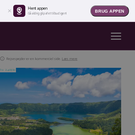
Hent appen
BRUG APPEN
Gå aldrig glip af et tilbud igen!
Rejsespejder er en kommerciel side.
Læs mere
fra
2.403 kr.