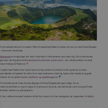
Fra én atlanterhavsø til en anden. Efter dit ophold på Madeira sættes kursen nu mod Ponta Delgada
– Azorernes hovedstad.
Azorerne
er en øgruppe, der med sikkerhed vil feje benene væk under dig. De vulkanske øer
gemmer nemlig på en
fuldstændig fortryllende smuk natur
– der måske endda er en tand
mere frodig end Madeiras
I lighed med Madeira har Azorerne et lunt og lækkert klima året rundt, og øerne rummer
enestående muligheder for aktiv ferie med vandreture, klatring, kajak- eller kanoture og gode
chancer for at spotte
hvaler, delfiner og spækhuggere
Fra Funchal kan du finde direkte afgange til Ponta Delgada alle ugens dage. Disse
indenrigsbilletter er typisk nogle af rundrejsens dyreste, men det burde være muligt at finde
billetter mellem ca. 400 og 800 kr.
Vi har i dette eksempel fundet en billet hos Azores Airlines lørdag den 26. september til
663 kr.