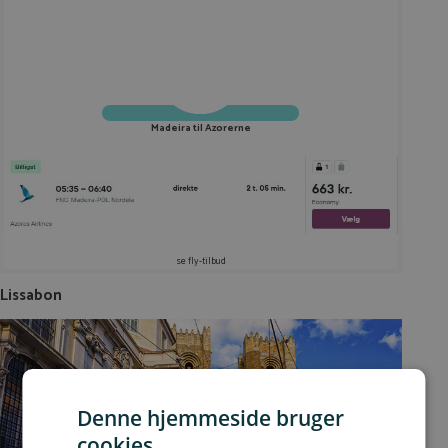
Madeira til Azorerne
se fly-tilbud
Lissabon
Denne hjemmeside bruger
cookies