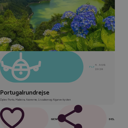
4. AUG
FLY
2026
Portugalrundrejse
Oplev Porto, Madeira, Azorerne, Lissabon og Algarve-kysten
GEM
DEL