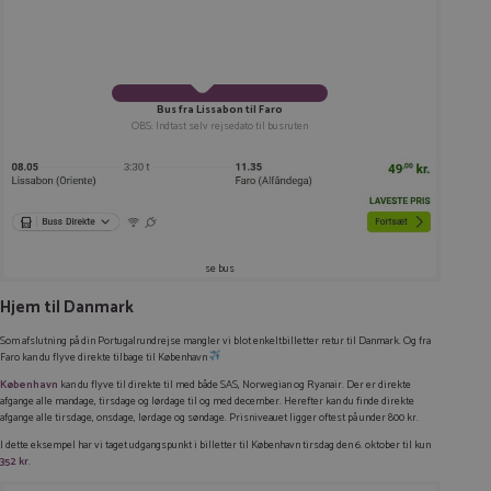
Bus fra Lissabon til Faro
OBS: Indtast selv rejsedato til busruten
se bus
Hjem til Danmark
Som afslutning på din Portugalrundrejse mangler vi blot enkeltbilletter retur til Danmark. Og fra
Faro kan du flyve direkte tilbage til København
København
kan du flyve til direkte til med både SAS, Norwegian og Ryanair. Der er direkte
afgange alle mandage, tirsdage og lørdage til og med december. Herefter kan du finde direkte
afgange alle tirsdage, onsdage, lørdage og søndage. Prisniveauet ligger oftest på under 800 kr.
I dette eksempel har vi taget udgangspunkt i billetter til København tirsdag den 6. oktober til kun
352 kr
.