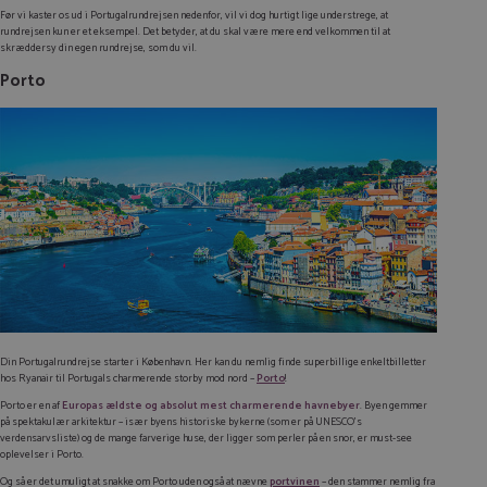
Før vi kaster os ud i Portugalrundrejsen nedenfor, vil vi dog hurtigt lige understrege, at
rundrejsen kun er et eksempel. Det betyder, at du skal være mere end velkommen til at
skræddersy din egen rundrejse, som du vil.
Porto
Din Portugalrundrejse starter i København. Her kan du nemlig finde superbillige enkeltbilletter
hos Ryanair til Portugals charmerende storby mod nord –
Porto
!
Porto er en af
Europas ældste og absolut mest charmerende havnebyer
. Byen gemmer
på spektakulær arkitektur – især byens historiske bykerne (som er på UNESCO’s
verdensarvsliste) og de mange farverige huse, der ligger som perler på en snor, er
must-see
oplevelser i Porto.
Og så er det umuligt at snakke om Porto uden også at nævne
portvinen
– den stammer nemlig fra