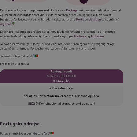
FACEBOOK
Den Iberiske Halvø er meget mere end blot Spanien.
Portugal
må man så sandelig ikke glemme!
Og har du først besøgt den portugisiske del af halvøen, er det umuligt ikke at blive svært
LINKEDIN
begejstret for landets mange herligheder – f.eks. storbyerne
Porto
og
Lissabon
og strandene i
Algarve
TWITTER
Det er dog ikke kun den landfaste del af Portugal, der er fantastisk rejsemateriale – langt ude i
Atlanten finder du også de eventyrlige vulkanske øgrupper
Madeira
og
Azorerne
.
E-MAIL
Så hvad skal man vælge? Storby-, strand- eller naturferie? Løsningen er (selvfølgelig) at tage
afsted på den ultimative Portugalrundrejse, som vi har sammensat herunder!
KOPIER LINK
Så kan du opleve det hele!
Endda til en vild pris! 🔥
Portugal rundt
AUGUST – DECEMBER
fra
2.403 kr.
✈️
Fra København
🗺️
Oplev Porto, Madeira, Azorerne, Lissabon og Faro
🏙️🏖️🏞️
Kombination af storby, strand og natur!
Portugalrundrejse
Portugal rundt! Lyder det ikke bare fedt?