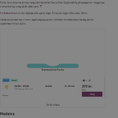
Porto, hvor druerne dyrkes langs den berømte Douro-flod. Så gå endelig på opdagelse i hyggelige
vinkældre og smag på de våde varer
Fra
København
er der afgange alle ugens dage. Priserne ligger ofte under 700 kr.
I dette eksempel har vi f.eks. taget udgangspunkt i billetter fra København lørdag den 19
september til kun 373 kr..
Danmark til Porto
Se fly-tilbud
Madeira