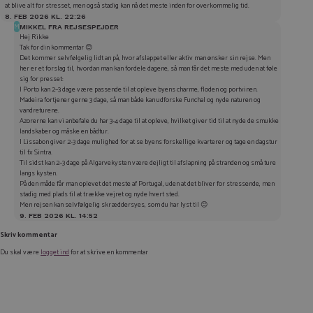
at blive alt for stresset, men også stadig kan nå det meste inden for overkommelig tid.
8. FEB 2026 KL. 22:26
M
MIKKEL FRA REJSESPEJDER
Hej Rikke
Tak for din kommentar 😊
Det kommer selvfølgelig lidt an på, hvor afslappet eller aktiv man ønsker sin rejse. Men
her er et forslag til, hvordan man kan fordele dagene, så man får det meste med uden at føle
sig for presset:
I Porto kan 2–3 dage være passende til at opleve byens charme, floden og portvinen.
Madeira fortjener gerne 3 dage, så man både kan udforske Funchal og nyde naturen og
vandreturene.
Azorerne kan vi anbefale du har 3-4 dage til at opleve, hvilket giver tid til at nyde de smukke
landskaber og måske en bådtur.
I Lissabon giver 2-3 dage mulighed for at se byens forskellige kvarterer og tage en dagstur
til fx Sintra.
Til sidst kan 2–3 dage på Algarvekysten være dejligt til afslapning på stranden og små ture
langs kysten.
På den måde får man oplevet det meste af Portugal, uden at det bliver for stressende, men
stadig med plads til at trække vejret og nyde hvert sted.
Men rejsen kan selvfølgelig skræddersyes, som du har lyst til 😊
9. FEB 2026 KL. 14:52
Skriv kommentar
Du skal være
logget ind
for at skrive en kommentar