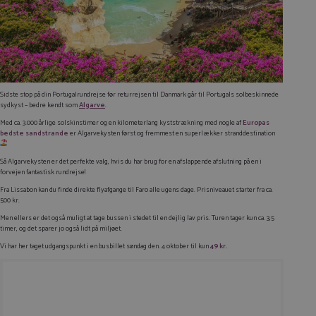
Sidste stop på din Portugalrundrejse før returrejsen til Danmark går til Portugals solbeskinnede
sydkyst – bedre kendt som
Algarve
.
Med ca. 3.000 årlige solskinstimer og en kilometerlang kyststrækning med nogle af
Europas
bedste sandstrande
er Algarvekysten først og fremmest en superlækker stranddestination
Så Algarvekysten er det perfekte valg, hvis du har brug for en afslappende afslutning på en i
forvejen fantastisk rundrejse!
Fra Lissabon kan du finde direkte flyafgange til Faro alle ugens dage. Prisniveauet starter fra ca.
500 kr.
Men ellers er det også muligt at tage bussen i stedet til en dejlig lav pris. Turen tager kun ca. 3,5
timer, og det sparer jo også lidt på miljøet.
Vi har her taget udgangspunkt i en busbillet søndag den. 4 oktober til kun
49 kr.