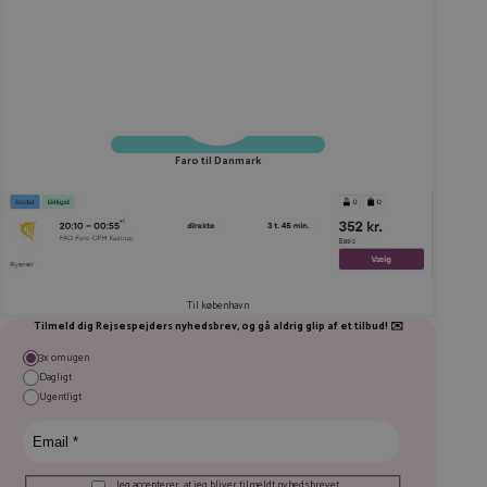
Faro til Danmark
Til københavn
Tilmeld dig Rejsespejders nyhedsbrev, og gå aldrig glip af et tilbud! ✉️
3x om ugen
Dagligt
Ugentligt
Jeg accepterer, at jeg bliver tilmeldt nyhedsbrevet