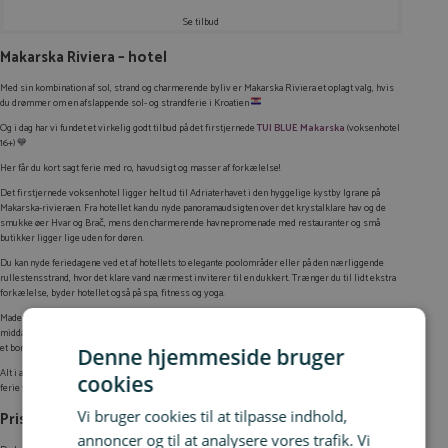
Se tilbud
Makarska Riviera – hotel
Med sin kombination af sol, strand og charmerende byliv er Makarska Riviera et oplagt valg, hvis
du drømmer om en afslappende sol- og strandferie i Kroatien
Og i dag har vi fundet et virkelig godt tilbud på det firstjernede
TUI BLUE Makarska
(voksenhotel
16+) 💙
Her får du kort sagt ferie med ro, havudsigt og masser af forkælelse!
Det firstjernede voksenhotel ligger helt ud til Adriaterhavet i den hyggelige kystby Igrane på
Makarska-rivieraen. Fra hotellet kan du nyde panoramaudsigten over det krystalklare hav og de
smukke øer Hvar og Brač, mens den charmerende havnepromenade med restauranter og små
butikker ligger lige uden for døren.
Du kan nyde feriedagene ved et af hotellets to elegante poolområder eller på den nærliggende
rullestensstrand, hvor det klare vand nærmest inviterer til en dukkert. Trænger du til lidt ekstra
forkælelse, byder hotellet også på spa, fitness og yoga.
Maden er også en vigtig del af oplevelsen. Glæd dig til store morgenbuffeter, live cooking og
middag med udsigt over havet – og hvis aftenen skal være lidt ekstra romantisk, kan du reservere
et bord på hotellets à la carte-restaurant.
Denne hjemmeside bruger
Alt i alt er TUI BLUE Makarska det perfekte valg til par og voksne, der drømmer om en afslappende
cookies
ferie ved den kroatiske Adriaterhavskyst 🌊
Vi bruger cookies til at tilpasse indhold,
Priser og bestilling
annoncer og til at analysere vores trafik. Vi