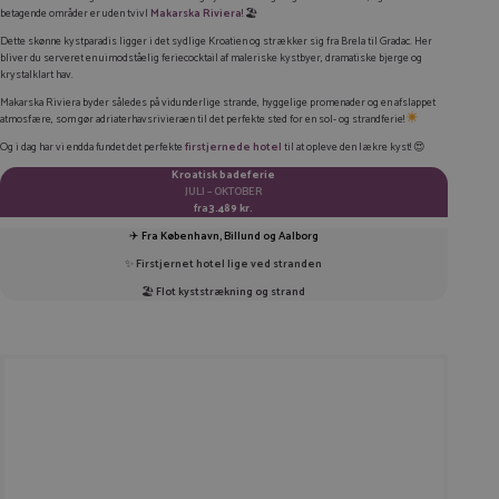
betagende områder er uden tvivl
Makarska Riviera
! 🏖️
LINKEDIN
Dette skønne kystparadis ligger i det sydlige Kroatien og strækker sig fra Brela til Gradac. Her
TWITTER
bliver du serveret en uimodståelig feriecocktail af maleriske kystbyer, dramatiske bjerge og
krystalklart hav.
E-MAIL
Makarska Riviera byder således på vidunderlige strande, hyggelige promenader og en afslappet
atmosfære, som gør adriaterhavsrivieraen til det perfekte sted for en sol- og strandferie!
KOPIER LINK
Og i dag har vi endda fundet det perfekte
firstjernede hotel
til at opleve den lækre kyst! 😍
Kroatisk badeferie
JULI – OKTOBER
fra
3.489 kr.
✈️
Fra København, Billund og Aalborg
✨
Firstjernet hotel lige ved stranden
🏖️
Flot kyststrækning og strand