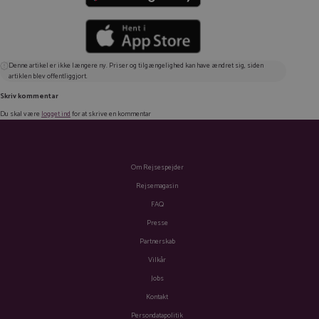
Denne artikel er ikke længere ny. Priser og tilgængelighed kan have ændret sig, siden
artiklen blev offentliggjort.
Skriv kommentar
Du skal være
logget ind
for at skrive en kommentar
Om Rejsespejder
Rejsemagasin
FAQ
Presse
Partnerskab
Vilkår
Jobs
Kontakt
Persondatapolitik