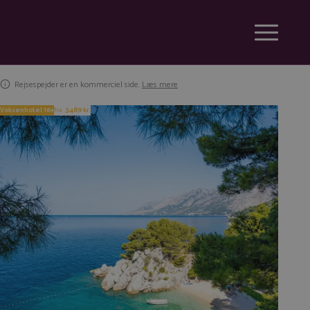
Rejsespejder er en kommerciel side.
Læs mere
Voksenhotel 16+
fra
3.489 kr.