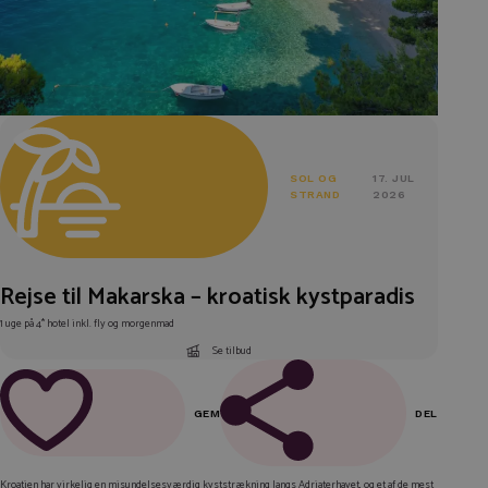
SOL OG
17. JUL
STRAND
2026
Rejse til Makarska – kroatisk kystparadis
1 uge på 4* hotel inkl. fly og morgenmad
Se tilbud
GEM
DEL
FACEBOOK
Kroatien har virkelig en misundelsesværdig kyststrækning langs Adriaterhavet, og et af de mest