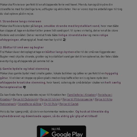
Makarska Riviera er perfekt til en afslappende ferie ved havet. Men du kan også krydre din
strandferie med forskellige ture, udflugter og aktiviteter. Her er vores top tre anbefalinger til ting
du skal opleve på din rejse.
1. Strandene langs rivieraen
Makarska Riviera byder på
lange, smukke strande med krystalklart vand
, hvor man både
kan slappe af, tage en dukkert eller prøve lidt vandsport. Vi synes virkelig, det er en af de store
fordele ved området. Det er nemt at finde både
livlige strandsteder
og mere
rolige
afskygninger
, afhængigt af, hvad man har lyst til 🏖️
2. Bådtur til små øer og bugter
Fra Makarska er det oplagt at tage en
bådtur langs kysten
eller til de små nærliggende øer.
Bugter med skjulte strande, grotter og krystalklart vand gør det til en oplevelse, der føles både
eventyrlig og afslappende på samme tid 🚤
3. Gamle bydele og lokal stemning
Makarskas gamle bydel med smalle gader, lokale butikker og caféer er perfekt til en
hyggelig
gåtur
. Vi elsker at stoppe op på en plads med en kop kaffe eller en is og bare nyde den
afslappede kroatiske stemning
, hvor havet, solen og de små detaljer skaber en
helt særlig
ferieoplevelse
🏘️
Du kan finde flere spændende rejser til Kroatien her:
Familieferie i Kroatien
|
Feriehuse i
Kroatien
|
Rejse til Dubrovnik
|
Rejse til Istrien
|
Rejse til Plitvicesøerne
|
Rejse til Krka
Nationalpark
|
Strandferie på Brac
|
Fly til Pula
|
Rejse til Cavtat
.
Hvis du har spørgsmål, så skriv en kommentar nedenunder.
Og husk at tilmelde dig
nyhedsbrevet og downloade appen, så du aldrig går glip af et tilbud!