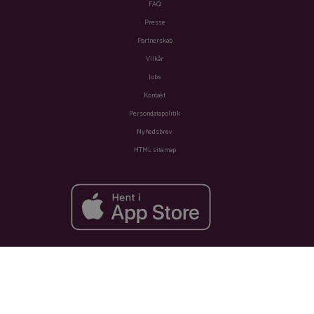
FAQ
Presse
Partnerskab
Vilkår
Jobs
Kontakt
Persondatapolitik
Nyhedsbrev
HTML sitemap
Fra
Se tilbud
1.263 kr.