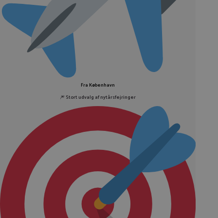
Fra København
🎆
Stort udvalg af nytårsfejringer