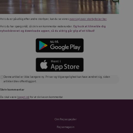
Hvis du er på udkig efter andre storbyer, kan du se vores
oversigt over storbyferier her
.
Hvis du har spørgsmål, så skriv en kommentar nedenunder.
Og husk at tilmelde dig
nyhedsbrevet og downloade appen, så du aldrig går glip af et tilbud!
Denne artikel er ikke længere ny. Priser og tilgængelighed kan have ændret sig, siden
artiklen blev offentliggjort.
Skriv kommentar
Du skal være
logget ind
for at skrive en kommentar
Om Rejsespejder
Rejsemagasin