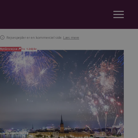
Rejsespejder er en kommerciel side.
Læs mere
Nytårsrejse 🎆
fra
1.263 kr.