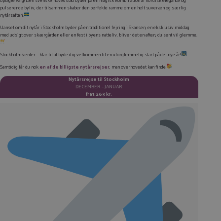
oplagte valg! Den svenske hovedstad byder på en magisk kombination af nordisk elegance og
LINKEDIN
pulserende byliv, der tilsammen skaber den perfekte ramme om en helt suveræn og særlig
nytårsaften!
TWITTER
Uanset om dit nytår i Stockholm byder på en traditionel fejring i Skansen, en eksklusiv middag
med udsigt over skærgården eller en fest i byens natteliv, bliver det en aften, du sent vil glemme.
E-MAIL
Stockholm venter – klar til at byde dig velkommen til en uforglemmelig start på det nye år!
KOPIER LINK
Samtidig får du nok
en af de billigste nytårsrejser
, man overhovedet kan finde
Nytårsrejse til Stockholm
DECEMBER – JANUAR
fra
1.263 kr.