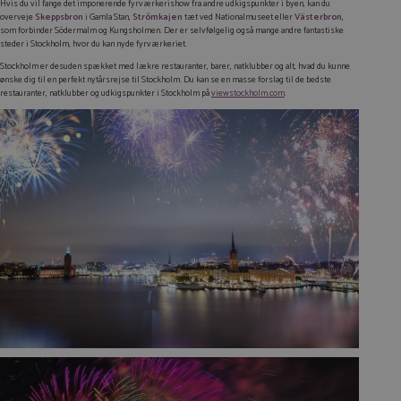
Hvis du vil fange det imponerende fyrværkerishow fra andre udkigspunkter i byen, kan du
overveje
Skeppsbron
i Gamla Stan,
Strömkajen
tæt ved Nationalmuseet eller
Västerbron
,
som forbinder Södermalm og Kungsholmen. Der er selvfølgelig også mange andre fantastiske
steder i Stockholm, hvor du kan nyde fyrværkeriet.
Stockholm er desuden spækket med lækre restauranter, barer, natklubber og alt, hvad du kunne
ønske dig til en perfekt nytårsrejse til Stockholm. Du kan se en masse forslag til de bedste
restauranter, natklubber og udkigspunkter i Stockholm på
viewstockholm.com
.