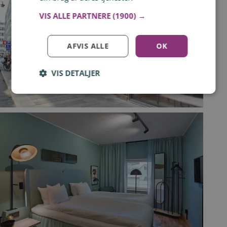
VIS ALLE PARTNERE
(1900) →
AFVIS ALLE
OK
VIS DETALJER
Log ind for at gemme hvad der inspirerer dig
Du kan tilføje op til 99 tilbud
Tilmeld