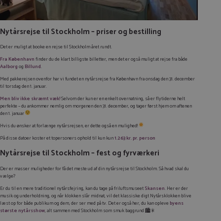
Nytårsrejse til Stockholm – priser og bestilling
Det er muligt at booke en rejse til Stockholm året rundt.
Fra København
finder du de klart billigste billetter, men det er også muligt at rejse fra både
Aalborg
og
Billund
.
Med pakkerejsen ovenfor har vi fundet en nytårsrejse fra København fra onsdag den 31. december
til torsdag den 1. januar.
Men bliv ikke skræmt væk!
Selvom der kun er en enkelt overnatning, så er flytiderne helt
perfekte – du ankommer nemlig om morgenen den 31. december, og tager først hjem om aftenen
den 1. januar
Hvis du ønsker at forlænge nytårsrejsen, er dette også en mulighed!
På disse datoer koster et topersoners ophold til kun kun
1.263 kr. pr. person
Nytårsrejse til Stockholm – fest og fyrværkeri
Der er masser muligheder for få det meste ud af din nytårsrejse til Stockholm. Så hvad skal du
vælge?
Er du til en mere traditionel nytårsfejring, kan du tage på friluftsmuseet
Skansen
. Her er der
musik og underholdning, og når klokken slår midnat, vil det klassiske digt
Nytårsklokken
blive
læst op for både publikum og dem, der ser med på tv. Det er også her, du kan opleve
byens
største nytårsshow
, alt sammen med Stockholm som smuk baggrund 🏙️🎇