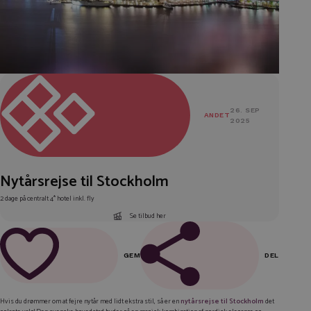
26. SEP
ANDET
2025
Nytårsrejse til Stockholm
2 dage på centralt 4* hotel inkl. fly
Se tilbud her
GEM
DEL
FACEBOOK
Hvis du drømmer om at fejre nytår med lidt ekstra stil, så er en
nytårsrejse til Stockholm
det