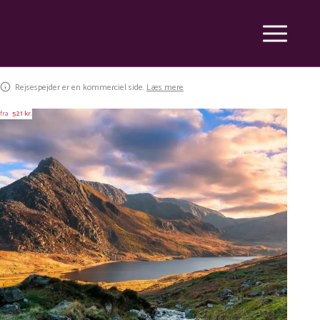
Rejsespejder er en kommerciel side.
Læs mere
fra
521 kr.