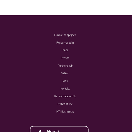
Om Rejsespejder
Rejsemagasin
FAQ
Presse
Partnerskab
Vilkår
Jobs
Kontakt
Persondatapolitik
Nyhedsbrev
HTML sitemap