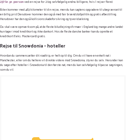
237 kr. pr. person
ved en rejse for 2 (og selvfølgelig endnu billigere, hvis I rejser flere).
Bilen kommer med 483 kilometer til din rejse, men du kan sagtens opgradere til ubegrænset til
en billig pris! Derudover kommer den også med fair brændstofpolitik og gratis afbestilling.
Herudover har den også kollisionsskadeforsikring og tyveridækning.
Log ind for at gemme hvad der inspirerer dig
Du skal være opmærksom på, at de fleste biludlejningsfirmaer i England (og mange andre lande)
kun tager imod kreditkort og ikke dankort. Hos de fleste danske banker kan du oprette et
Du kan tilføje op til 99 tilbud
kreditkort (f.eks. Mastercard) gratis.
Tilmeld
Rejse til Snowdonia – hoteller
Hvordan du sammensætter dit roadtrip, er helt op til dig. Om du vil have en enkelt nat i
Manchester, eller om du hellere vil direkte videre mod Snowdonia, styrer du selv. Herunder kan
du søge efter hoteller i Snowdonia til den første nat, men du kan selvfølgelig tilpasse søgningen,
som du vil.