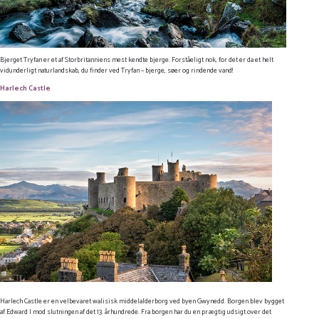
Bjerget Tryfan er et af Storbritanniens mest kendte bjerge. Forståeligt nok, for det er da et helt
vidunderligt naturlandskab, du finder ved Tryfan – bjerge, søer og rindende vand!
Harlech Castle
Harlech Castle er en velbevaret walisisk middelalderborg ved byen Gwynedd. Borgen blev bygget
af Edward I mod slutningen af det 13. århundrede. Fra borgen har du en prægtig udsigt over det