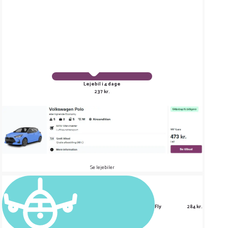
Lejebil i 4 dage
237 kr.
Se lejebiler
Fly
284 kr.