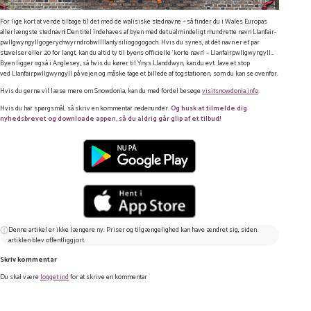
For lige kort at vende tilbage til det med de walisiske stednavne – så finder du i Wales Europas
allerlængste stednavn! Den titel indehaves af byen med det ualmindeligt mundrette navn Llanfair­
pwllgwyngyll­gogery­chwyrn­drobwll­llan­tysilio­gogo­goch. Hvis du synes, at dét navn er et par
stavelser eller 20 for langt, kan du altid ty til byens officielle ‘korte navn’ – Llanfairpwllgwyngyll…
Byen ligger også i Anglesey, så hvis du kører til Ynys Llanddwyn, kan du evt. lave et stop
ved Llanfairpwllgwyngyll på vejen og måske tage et billede af togstationen, som du kan se ovenfor.
Hvis du gerne vil læse mere om Snowdonia, kan du med fordel besøge
visitsnowdonia.info
.
Hvis du har spørgsmål, så skriv en kommentar nedenunder.
Og husk at tilmelde dig
nyhedsbrevet og downloade appen, så du aldrig går glip af et tilbud!
Denne artikel er ikke længere ny. Priser og tilgængelighed kan have ændret sig, siden
artiklen blev offentliggjort.
Skriv kommentar
Du skal være
logget ind
for at skrive en kommentar