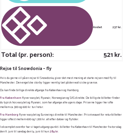
Andet
237 kr.
Total (pr. person):
521 kr.
Rejse til Snowdonia – fly
Hvis du gerne vil på en rejse til Snowdonia, giver det mest mening at starte rejsen med fly til
Manchester. Den engelske storby ligger nemlig tæt på den walisiske grænse.
Du kan finde billige direkte afgange fra København og Hamborg.
Fra København
flyver easyJet, Ryanair, Norwegian og SAS direkte. De billigste billetter finder
du typisk hos easyJet og Ryanair, som har afgange alle ugens dage. Priserne ligger her ofte
mellem ca. 300 og 600 kr. tur/retur.
Fra Hamborg
flyver easyJet og Eurowings direkte til Manchester. Prisniveauet for returbilletter
ligger oftest mellem 600 og 1.200 kr. alt efter datoer og flytider.
I eksemplet ovenfor har vi taget udgangspunkt i billetter fra København til Manchester fra torsdag
den 11. juni til søndag den 14. juni til kun
284 kr
.