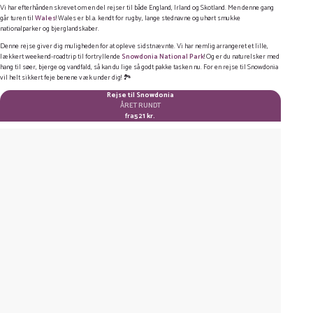
Vi har efterhånden skrevet om en del rejser til både England, Irland og Skotland. Men denne gang
går turen til
Wales
! Wales er bl.a. kendt for rugby, lange stednavne og uhørt smukke
LINKEDIN
nationalparker og bjerglandskaber.
TWITTER
Denne rejse giver dig muligheden for at opleve sidstnævnte. Vi har nemlig arrangeret et lille,
lækkert weekend-roadtrip til fortryllende
Snowdonia National Park
! Og er du naturelsker med
hang til søer, bjerge og vandfald, så kan du lige så godt pakke tasken nu. For en rejse til Snowdonia
E-MAIL
vil helt sikkert feje benene væk under dig! 🏞️
Rejse til Snowdonia
KOPIER LINK
ÅRET RUNDT
fra
521 kr.