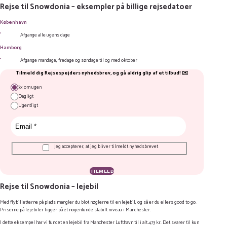
Rejse til Snowdonia – eksempler på billige rejsedatoer
København
Afgange alle ugens dage
Hamborg
Afgange mandage, fredage og søndage til og med oktober
Tilmeld dig Rejsespejders nyhedsbrev, og gå aldrig glip af et tilbud! ✉️
3x om ugen
Dagligt
Ugentligt
Jeg accepterer, at jeg bliver tilmeldt nyhedsbrevet
Rejse til Snowdonia – lejebil
Med flybilletterne på plads mangler du blot nøglerne til en lejebil, og så er du ellers
good to go
.
Priserne på lejebiler ligger på et nogenlunde stabilt niveau i Manchester.
I dette eksempel har vi fundet en lejebil fra Manchester Lufthavn til i alt 473 kr. Det svarer til kun