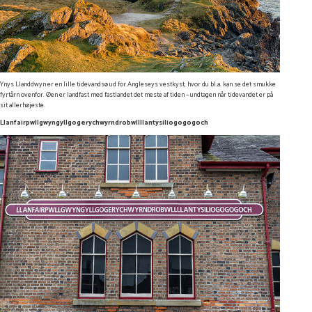
Ynys Llanddwyn er en lille tidevandsø ud for Angleseys vestkyst, hvor du bl.a. kan se det smukke
fyrtårn ovenfor. Øen er landfast med fastlandet det meste af tiden – undtagen når tidevandet er på
sit allerhøjeste.
Llanfair­pwllgwyngyll­gogery­chwyrn­drobwll­llan­tysilio­gogo­goch