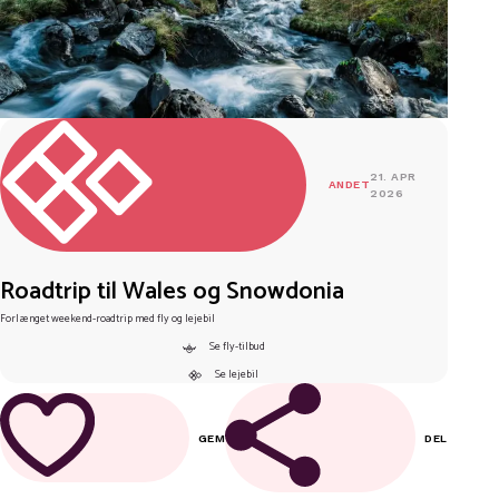
21. APR
ANDET
2026
Roadtrip til Wales og Snowdonia
Forlænget weekend-roadtrip med fly og lejebil
Se fly-tilbud
Se lejebil
GEM
DEL
FACEBOOK