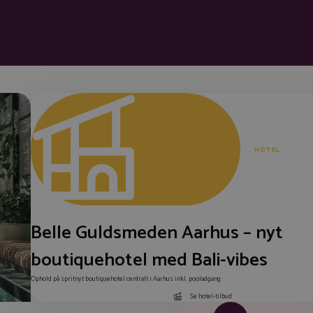
HOTEL
Belle Guldsmeden Aarhus – nyt
boutiquehotel med Bali-vibes
Ophold på spritnyt boutiquehotel centralt i Aarhus inkl. pooladgang
Se hotel-tilbud