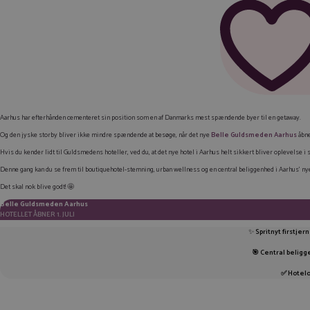
Aarhus har efterhånden cementeret sin position som en af Danmarks mest spændende byer til en getaway.
Og den jyske storby bliver ikke mindre spændende at besøge, når det nye
Belle Guldsmeden Aarhus
åbner
Hvis du kender lidt til Guldsmedens hoteller, ved du, at det nye hotel i Aarhus helt sikkert bliver oplevelse i 
Denne gang kan du se frem til boutiquehotel-stemning, urban wellness og en central beliggenhed i Aarhus’ n
Det skal nok blive godt! 🤩
Belle Guldsmeden Aarhus
HOTELLET ÅBNER 1. JULI
✨
Spritnyt firstjer
🎯 Central beligg
✅ Hotelo