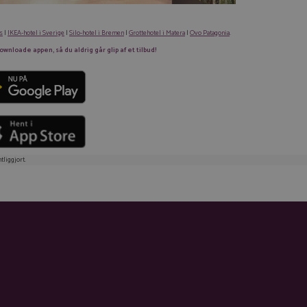
s
|
IKEA-hotel i Sverige
|
Silo-hotel i Bremen
|
Grottehotel i Matera
|
Ovo Patagonia
.
nloade appen, så du aldrig går glip af et tilbud!
tliggjort.