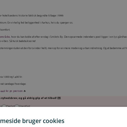
r hotelkædens historie faktisk begyndte tilbage i 1999.
trum. En virkelig fed beliggenhed i Aarhus, hvis du spørger os.
komfort.
sområde
, hvor du kan koble af efter en dag i Smilets By. Den opvarmede indendørs pool ligger i en lys gårdh
e-vibes. Så husk badebukserne!
i-stemningen (uden at den forsvinder helt), men op for en mere moden og urban indretning. Og at bedømme ud fr
a. 1.000 og 1.400 kr.
r. nat søndage/hverdage.
n
442 kr. pr. person
🔥
nyhedsbrev, og gå aldrig glip af et tilbud! ✉️
en
Dagligt
Ugentligt
meside bruger cookies