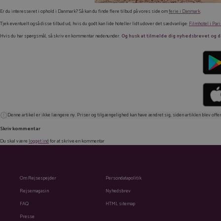
Er du interesseret i ophold i Danmark? Så kan du finde flere tilbud på vores side om
ferie i Danmark
.
Tjek eventuelt også disse tilbud ud, hvis du godt kan lide hoteller lidt udover det sædvanlige:
Filmhotel i Pari
Hvis du har spørgsmål, så skriv en kommentar nedenunder.
Og husk at tilmelde dig nyhedsbrevet og dow
Denne artikel er ikke længere ny. Priser og tilgængelighed kan have ændret sig, siden artiklen blev offen
Skriv kommentar
Du skal være
logget ind
for at skrive en kommentar
Om Rejsespejder
Persondatapolitik
Rejsemagasin
Nyhedsbrev
FAQ
HTML sitemap
Presse