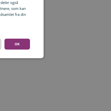
i deler også
rtnere, som kan
dsamlet fra din
OK