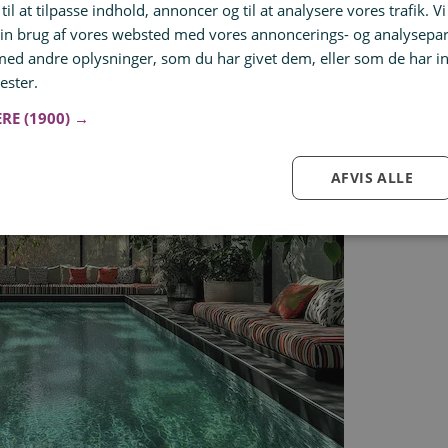
til at tilpasse indhold, annoncer og til at analysere vores trafik. V
 at jeg bliver tilmeldt nyhedsbrevet
in brug af vores websted med vores annoncerings- og analysepa
d andre oplysninger, som du har givet dem, eller som de har in
ester.
Læs mere
ERE
(1900) →
AFVIS ALLE
Log ind for at gemme hvad der inspirerer dig
Du kan tilføje op til 99 tilbud
Tilmeld