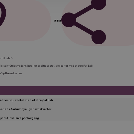
GEM
FAC
LIN
 til juli! ✨
sig selv! Guldsmedens hoteller er altid æstetiske perler med et strejf af Bali.
TWI
ye Sydhavnskvarter.
E-M
KOP
net boutiquehotel med et strejf af Bali
enhed i Aarhus’ nye Sydhavnskvarter
phold inklusive pooladgang