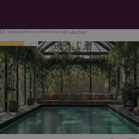
Rejsespejder er en kommerciel side.
Læs mere
Spritnyt hotel! ✨
fra
442 kr.