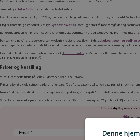
Skal dit næste ophold i Aarhus kombinere boutiquecharme med lidt ekstra forkælelse?
Så er det nye
Belle Guldsmeden
den perfekte kandidat!
Hotellet åbner dørene den 1. juli 2026 og markerer samtidig Guldsmeden Hotels’ tilbagevenden til Aarhus, hvo
I dag er konceptet genfortolket i det nye
Sydhavnskvarter
, som ligger tæt på både banegården og Aarhus cen
Belle Guldsmeden kombinerer kædens karakteristiske bohemeunivers og bæredygtige profil med moderne 
Her venter smukt indrettede værelser, økologisk restaurant og ikke mindst et
lækkert pool- og wellnes
der er noget, Guldsmeden er gode til, så er det disse labre poolområder med masser af planter og cool bohem
I forhold til kædens berømte københavnerhotel
Manon Les Suites
har Aarhus-hotellet skruet lidt ned for Bal
ud til at fungere virkelig godt! 🤩
Priser og bestilling
Vi har fundet dette tilbud på Belle Guldsmeden Aarhus på Trivago.
Priserne for et ophold svinger en del alt efter dato. På de fleste datoer skal du forvente per-nat-priser mellem c
Men hvis du bruger lidt tid på at undersøge forskellige datoer, kan du godt finde ophold fra omkring 900 kr. p
Vi har f.eks. fundet et topersoners ophold fra søndag den 26. juli til mandag den 27. juli til i alt 883 kr. – dvs. ku
Tilmeld dig Rejsespejders 
3x om ug
Denne hjem