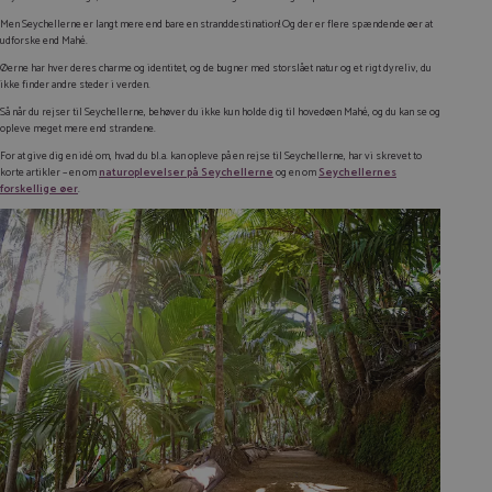
Men Seychellerne er langt mere end bare en stranddestination! Og der er flere spændende øer at
udforske end Mahé.
Øerne har hver deres charme og identitet, og de bugner med storslået natur og et rigt dyreliv, du
ikke finder andre steder i verden.
Så når du rejser til Seychellerne, behøver du ikke kun holde dig til hovedøen Mahé, og du kan se og
opleve meget mere end strandene.
For at give dig en idé om, hvad du bl.a. kan opleve på en rejse til Seychellerne, har vi skrevet to
korte artikler – en om
naturoplevelser på Seychellerne
og en om
Seychellernes
forskellige øer
.