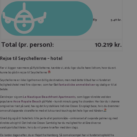
Fly
5.411 kr.
Total (pr. person):
10.219 kr.
Rejse til Seychellerne – hotel
Før vi kigger nærmere på flybilletterne, tænkte vi, at du lige skulle høre lidt om, hvor du evt.
kunne bo på din rejse til Seychellerne
Seychellerne er ikke ligefrem en billig destination, men med dette tilbud har vi fundet et
lejlighedshotel med fire stjerner, som har fået
fantastiske
anmeldelser
og stadig er til at
betale.
Det drejer sig om
Le Nautique Beachfront Apartments
, som ligger direkte ved den
populære
Anse Royale Beach
på Mahé – kun ét minuts gang fra stranden. Her bor du i skønne
omgivelser tæt på sand, hav og det krystalklare Indiske Ocean. En oplagt base, hvis du drømmer
om en afslappende strandferie med et luksuriøst touch og det hele lige ved hånden
Glæd dig også til hotellets lille perle af et poolområde – omkranset af svajende palmer og med
direkte udsigt til Det Indiske Ocean. Samtidig har du mulighed for at låne diverse
vandsportsfaciliteter, hvis du vil prøve kræfter med den slags.
Du lander dagen efter, du er fløjet fra Hamborg. Så som eksempel har vi fundet et ophold fra