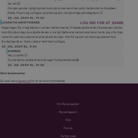
har set 😉
Hun gør ganske rigtigt opmærksom på, at man nemt kan sejle mellem de tre hovedøer
(Mahé, Praslin og La Digue), og at det også er muligt at tage på endagsture 🙂
23. JUL 2024 KL. 14:20
L
LUSANTHI KRISTIANSEN
LOG IND FOR AT SVARE
Nogen tager fly, vi tog båd da vi var der mellem øerne. Vi boede på alle af de 3 hovede øer.ved der
kom folk på en dags ture på alle de øer vi var på. bådturene mellem ørerne er korte. Jeg ville ikke
være for uden den oplevelse at bo på alle de 3 øer. Man fik ligsom set mere og oplevet hvor
forskellige de er. Vores sted er helt klart La Digue.
23. JUL 2024 KL. 0:03
S
SOEREN
Hej Lusanthi 🙂
Tusind tak for at dele dine erfaringer fra Seychellerne! 😀
23. JUL 2024 KL. 14:20
Skriv kommentar
Du skal være
logget ind
for at skrive en kommentar
Om Rejsespejder
Rejsemagasin
FAQ
Presse
Partnerskab