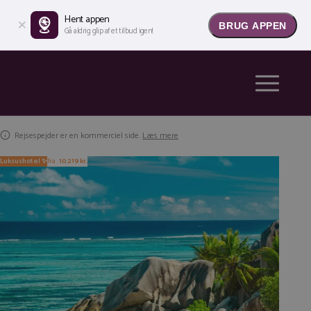
Hent appen
BRUG APPEN
Gå aldrig glip af et tilbud igen!
Rejsespejder er en kommerciel side.
Læs mere
Luksushotel ✨
fra
10.219 kr.