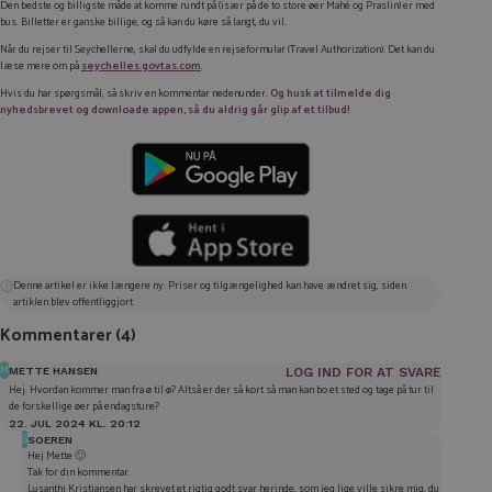
Den bedste og billigste måde at komme rundt på (især på de to store øer Mahé og Praslin) er med
bus. Billetter er ganske billige, og så kan du køre så langt, du vil.
Når du rejser til Seychellerne, skal du udfylde en rejseformular (Travel Authorization). Det kan du
læse mere om på
seychelles.govtas.com
.
Hvis du har spørgsmål, så skriv en kommentar nedenunder.
Og husk at tilmelde dig
nyhedsbrevet og downloade appen, så du aldrig går glip af et tilbud!
Denne artikel er ikke længere ny. Priser og tilgængelighed kan have ændret sig, siden
artiklen blev offentliggjort.
Kommentarer
(4)
M
METTE HANSEN
LOG IND FOR AT SVARE
Hej. Hvordan kommer man fra ø til ø? Altså er der så kort så man kan bo et sted og tage på tur til
de forskellige øer på endagsture?
22. JUL 2024 KL. 20:12
S
SOEREN
Hej Mette 🙂
Tak for din kommentar.
Lusanthi Kristiansen har skrevet et rigtig godt svar herinde, som jeg lige ville sikre mig, du