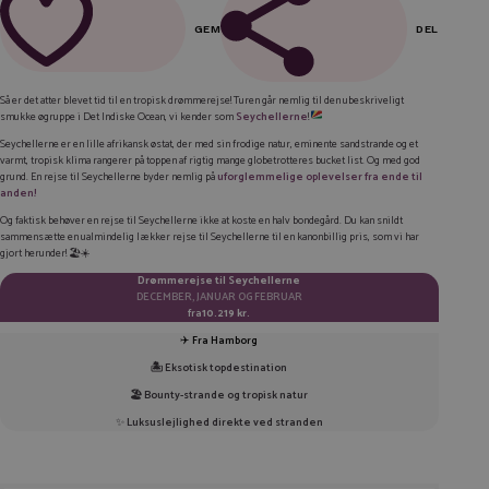
GEM
DEL
FACEBOOK
Så er det atter blevet tid til en tropisk drømmerejse! Turen går nemlig til den ubeskriveligt
smukke øgruppe i Det Indiske Ocean, vi kender som
Seychellerne
!
LINKEDIN
Seychellerne er en lille afrikansk østat, der med sin frodige natur, eminente sandstrande og et
TWITTER
varmt, tropisk klima rangerer på toppen af rigtig mange globetrotteres
bucket list
. Og med god
grund. En rejse til Seychellerne byder nemlig på
uforglemmelige oplevelser fra ende til
anden!
E-MAIL
Og faktisk behøver en rejse til Seychellerne ikke at koste en halv bondegård. Du kan snildt
sammensætte en ualmindelig lækker rejse til Seychellerne til en kanonbillig pris, som vi har
KOPIER LINK
gjort herunder! 🏖️☀️
Drømmerejse til Seychellerne
DECEMBER, JANUAR OG FEBRUAR
fra
10.219 kr.
✈️
Fra Hamborg
🏝️ Eksotisk topdestination
🏖️ Bounty-strande og tropisk natur
✨
Luksuslejlighed direkte ved stranden