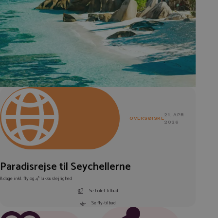
21. APR
OVERSØISKE
2026
Paradisrejse til Seychellerne
8 dage inkl. fly og 4* luksuslejlighed
Se hotel-tilbud
Se fly-tilbud