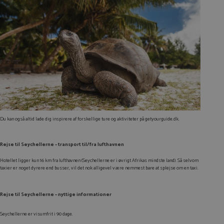
Du kan også altid lade dig inspirere af forskellige ture og aktiviteter på getyourguide.dk.
Rejse til Seychellerne – transport til/fra lufthavnen
Hotellet ligger kun 16 km fra lufthavnen (Seychellerne er i øvrigt Afrikas mindste land). Så selvom
taxier er noget dyrere end busser, vil det nok alligevel være nemmest bare at splejse om en taxi.
Rejse til Seychellerne – nyttige informationer
Seychellerne er visumfrit i 90 dage.