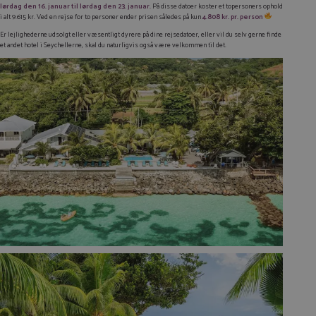
lørdag den 16. januar til lørdag den 23. januar.
På disse datoer koster et topersoners ophold
i alt 9.615 kr. Ved en rejse for to personer ender prisen således på kun
4.808 kr. pr. person
Er lejlighederne udsolgt eller væsentligt dyrere på dine rejsedatoer, eller vil du selv gerne finde
et andet hotel i Seychellerne, skal du naturligvis også være velkommen til det.