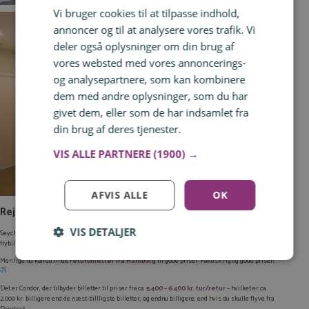
Vi bruger cookies til at tilpasse indhold,
annoncer og til at analysere vores trafik. Vi
deler også oplysninger om din brug af
vores websted med vores annoncerings-
og analysepartnere, som kan kombinere
dem med andre oplysninger, som du har
givet dem, eller som de har indsamlet fra
din brug af deres tjenester.
Læs mere
VIS ALLE PARTNERE
(1900) →
AFVIS ALLE
OK
Rejse til Seychellerne – fly
VIS DETALJER
Seychellerne er som sagt en af de destinationer, du finder på allerøverste hylde i rejseverden. Så
Log ind for at gemme hvad der inspirerer dig
flybilletter til den lille øgruppe i Det Indiske Ocean er ikke helt billige.
Du kan tilføje op til 99 tilbud
Men lige nu kan du finde
returbilletter fra Hamborg
til gode priser. Faktisk rigtig gode priser!
Tilmeld
Det er Condor, der tilbyder billetter til priser fra ca.
5.400 – 6.400 kr. tur/retur
– hvilket er ca.
2.000 kr. billigere end de næst-billligste billetter, og endnu billigere, end hvis du skulle flyve fra