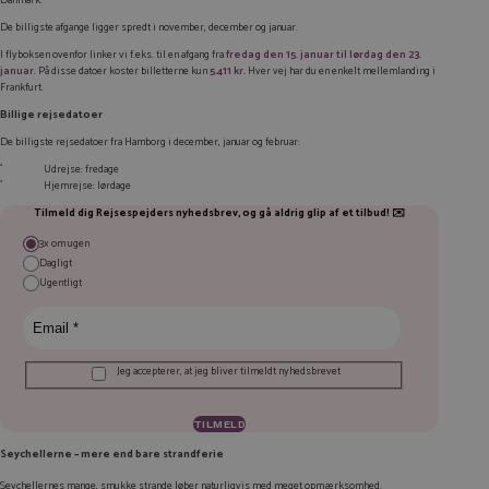
Danmark.
De billigste afgange ligger spredt i november, december og januar.
I flyboksen ovenfor linker vi f.eks. til en afgang fra
fredag den 15. januar til lørdag den 23.
januar
. På disse datoer koster billetterne kun
5.411 kr.
Hver vej har du en enkelt mellemlanding i
Frankfurt.
Billige rejsedatoer
De billigste rejsedatoer fra Hamborg i december, januar og februar:
Udrejse: fredage
Hjemrejse: lørdage
Tilmeld dig Rejsespejders nyhedsbrev, og gå aldrig glip af et tilbud! ✉️
3x om ugen
Dagligt
Ugentligt
Jeg accepterer, at jeg bliver tilmeldt nyhedsbrevet
Seychellerne – mere end bare strandferie
Seychellernes mange, smukke strande løber naturligvis med meget opmærksomhed.