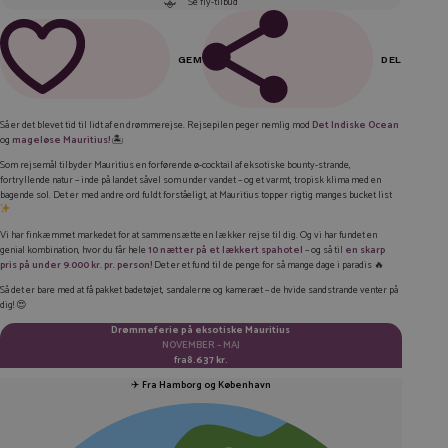
Se fly-tilbud
GEM
DEL
FACEBOOK
Så er det blevet tid til lidt af en drømmerejse. Rejsepilen peger nemlig mod
Det Indiske Ocean
og
mageløse Mauritius!
🏝️
LINKEDIN
Som rejsemål tilbyder Mauritius en forførende ø-cocktail af eksotiske bounty-strande,
TWITTER
fortryllende natur – inde på landet såvel som under vandet – og et varmt, tropisk klima med en
bagende sol. Det er med andre ord fuldt forståeligt, at Mauritius topper rigtig manges
bucket list
E-MAIL
Vi har finkæmmet markedet for at sammensætte en lækker rejse til dig. Og vi har fundet en
genial kombination, hvor du får hele
10 nætter på et lækkert spahotel
– og så til
en skarp
KOPIER LINK
pris på under 9.000 kr. pr. person!
Det er et fund til de penge for så mange dage i paradis 🔥
Så det er bare med at få pakket badetøjet, sandalerne og kameraet – de hvide sandstrande venter på
dig! 😍
Drømmeferie på eksotiske Mauritius
NOVEMBER – MAJ
fra
8.637 kr.
✈️
Fra Hamborg og København