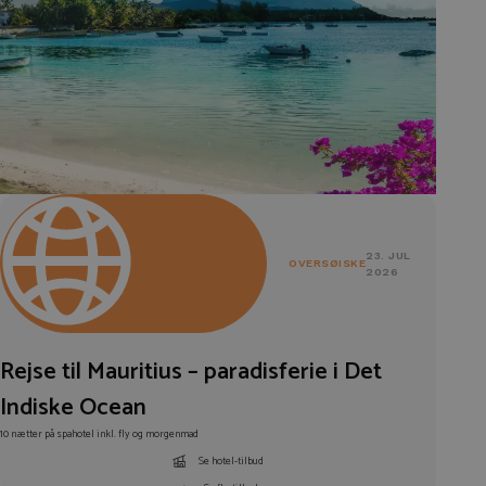
23. JUL
OVERSØISKE
2026
Rejse til Mauritius – paradisferie i Det
Indiske Ocean
10 nætter på spahotel inkl. fly og morgenmad
Se hotel-tilbud