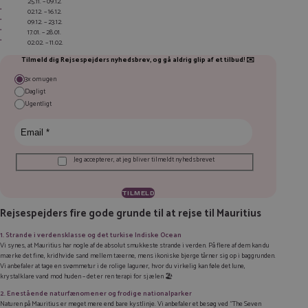
25.11. – 09.12.
02.12. – 16.12.
09.12. – 23.12.
17.01. – 28.01.
02.02. – 11.02.
Tilmeld dig Rejsespejders nyhedsbrev, og gå aldrig glip af et tilbud
!
✉️
3x om ugen
Dagligt
Ugentligt
Jeg accepterer, at jeg bliver tilmeldt nyhedsbrevet
Rejsespejders fire gode grunde til at rejse til Mauritius
1. Strande i verdensklasse og det turkise Indiske Ocean
Vi synes, at Mauritius har nogle af de absolut smukkeste strande i verden. På flere af dem kan du
mærke det fine, kridhvide sand mellem tæerne, mens ikoniske bjerge tårner sig op i baggrunden.
Vi anbefaler at tage en svømmetur i de rolige laguner, hvor du virkelig kan føle det lune,
krystalklare vand mod huden – det er ren terapi for sjælen 🏖️
2. Enestående naturfænomener og frodige nationalparker
Naturen på Mauritius er meget mere end bare kystlinje. Vi anbefaler et besøg ved “The Seven