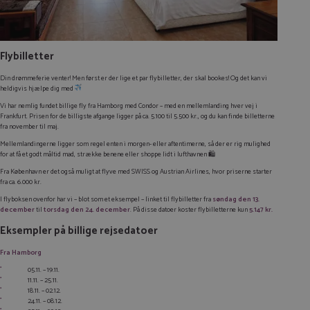
Flybilletter
Din drømmeferie venter! Men først er der lige et par flybilletter, der skal bookes! Og det kan vi
heldigvis hjælpe dig med
Vi har nemlig fundet billige fly fra Hamborg med Condor – med en mellemlanding hver vej i
Frankfurt. Prisen for de billigste afgange ligger på ca. 5.100 til 5.500 kr., og du kan finde billetterne
fra november til maj.
Mellemlandingerne ligger som regel enten i morgen- eller aftentimerne, så der er rig mulighed
for at få et godt måltid mad, strække benene eller shoppe lidt i lufthavnen 🛍️
Fra København er det også muligt at flyve med SWISS og Austrian Airlines, hvor priserne starter
fra ca. 6.000 kr.
I flyboksen ovenfor har vi – blot som et eksempel – linket til flybilletter fra
søndag den 13.
december
til
torsdag den 24. december
. På disse datoer koster flybilletterne kun
5.147 kr.
Eksempler på billige rejsedatoer
Fra Hamborg
05.11. – 19.11.
11.11. – 25.11.
18.11. – 02.12.
24.11. – 08.12.