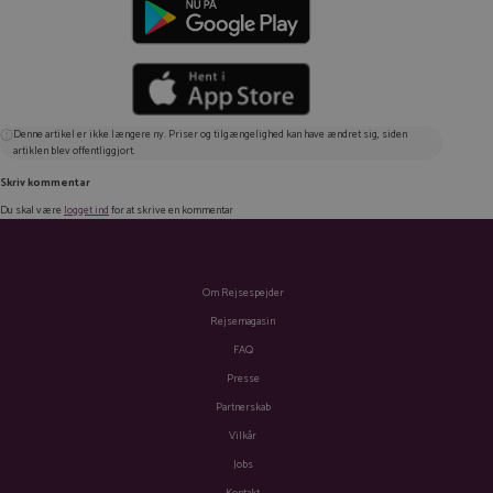
Denne artikel er ikke længere ny. Priser og tilgængelighed kan have ændret sig, siden
artiklen blev offentliggjort.
Skriv kommentar
Du skal være
logget ind
for at skrive en kommentar
Om Rejsespejder
Rejsemagasin
FAQ
Presse
Partnerskab
Vilkår
Jobs
Kontakt