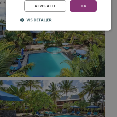
på Mauritius, skal du naturligvis være velkommen til selv at finde et andet hotel.
AFVIS ALLE
OK
VIS DETALJER
Log ind for at gemme hvad der inspirerer dig
Du kan tilføje op til 99 tilbud
Tilmeld