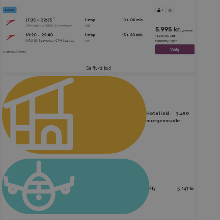
Se fly-tilbud
Hotel inkl.
3.490
morgenmad
kr.
Fly
5.147 kr.