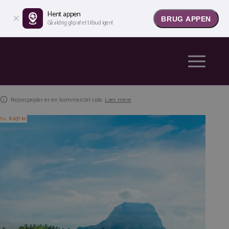
Hent appen
BRUG APPEN
Gå aldrig glip af et tilbud igen!
Rejsespejder er en kommerciel side.
Læs mere
fra
8.637 kr.