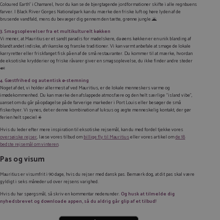
Coloured Earth” i Chamarel, hvor du kan se de bjergtagende jordformationer skifte i alle regnbuens
farver. I Black River Gorges Nationalpark kan du mærke den friske luft og høre lyden af de
brusende vandfald, mens du bevæger dig gennem den tætte, grønne jungle 🌋
3. Smagsoplevelser fra et multikulturelt køkken
Vi mener, at Mauritius er et sandt paradis for madelskere, da øens køkken er en unik blanding af
blandt andet indiske, afrikanske og franske traditioner. Vi kan varmt anbefale at smage de lokale
karryretter eller friskfanget fisk på en af de små restauranter. Du kommer til at mærke, hvordan
de eksotiske krydderier og friske råvarer giver en smagsoplevelse, du ikke finder andre steder
🍛
4
.
Gæstfrihed og autentisk ø-stemning
Noget af det, vi holder allermest af ved Mauritius, er de lokale menneskers varme og
imødekommenhed. Du kan mærke den afslappede atmosfære og den helt særlige “island vibe”,
uanset om du går på opdagelse på de farverige markeder i Port Louis eller besøger de små
fiskerbyer. Vi synes, det er denne kombination af luksus og ægte menneskelig kontakt, der gør
ferien helt speciel ☀️
Hvis du leder efter mere inspiration til eksotiske rejsemål, kan du med fordel tjekke vores
oversøiske rejser
, læse vores tilbud om
billige fly til Mauritius
eller vores artikel om
de 18
bedste rejsemål om vinteren
.
Pas og visum
Mauritius er visumfrit i 90 dage, hvis du rejser med dansk pas. Bemærk dog, at dit pas skal være
gyldigt i seks måneder ud over rejsens varighed.
Hvis du har spørgsmål, så skriv en kommentar nedenunder.
Og husk at tilmelde dig
nyhedsbrevet og downloade appen, så du aldrig går glip af et tilbud!