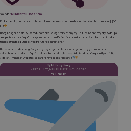
FACEBOOK
Så er der
billige fly til Hong Kong
!
LINKEDIN
Du kan nemlig booke returbilletter til en af de mest spændende storbyer i verden fra
under
3.500
kr.!
TWITTER
Hong Kong er en storby, som du bare skal besøge mindst én gang i dit liv. Denne megaby byder på
den perfekte blanding af storby-, natur- og strandferie. Lige uden for Hong Kong kan du udforske
E-MAIL
talrige strande og utallige vandreruter og attraktioner.
Herudover kan du i Hong Kong vælge og vrage mellem shoppingcentre og gastronomiske
KOPIER LINK
oplevelser i særklasse. Og så skal man heller ikke glemme, at du fra Hong Kong kan flyve billigt
videre til mange af Sydøstasiens andre fantastiske rejsemål!
Fly til Hong Kong
ÅRET RUNDT, MEN BILLIGST I NOV. OG DEC.
fra
3.288 kr.