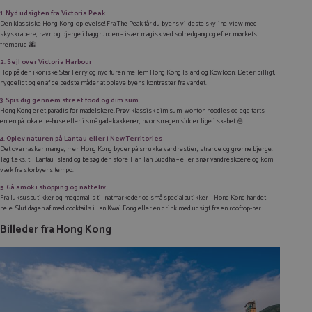
1. Nyd udsigten fra Victoria Peak
Den klassiske Hong Kong-oplevelse! Fra The Peak får du byens vildeste skyline-view med
skyskrabere, havn og bjerge i baggrunden – især magisk ved solnedgang og efter mørkets
frembrud 🌆
2. Sejl over Victoria Harbour
Hop på den ikoniske Star Ferry og nyd turen mellem Hong Kong Island og Kowloon. Det er billigt,
hyggeligt og en af de bedste måder at opleve byens kontraster fra vandet.
3. Spis dig gennem street food og dim sum
Hong Kong er et paradis for madelskere! Prøv klassisk dim sum, wonton noodles og egg tarts –
enten på lokale te-huse eller i små gadekøkkener, hvor smagen sidder lige i skabet 🍜
4. Oplev naturen på Lantau eller i New Territories
Det overrasker mange, men Hong Kong byder på smukke vandrestier, strande og grønne bjerge.
Tag f.eks. til Lantau Island og besøg den store Tian Tan Buddha – eller snør vandreskoene og kom
væk fra storbyens tempo.
5. Gå amok i shopping og natteliv
Fra luksusbutikker og
megamalls
til natmarkeder og små specialbutikker – Hong Kong har det
hele. Slut dagen af med cocktails i Lan Kwai Fong eller en drink med udsigt fra en rooftop-bar.
Billeder fra Hong Kong