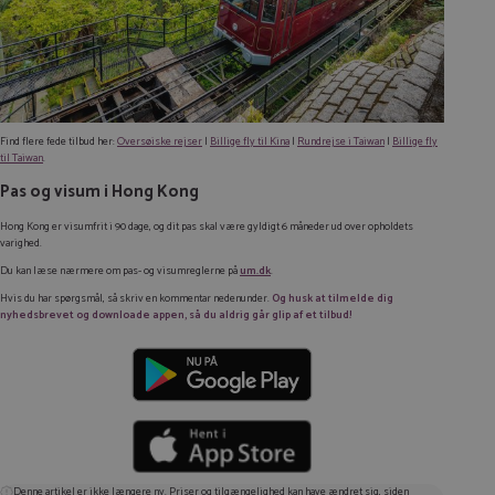
Find flere fede tilbud her:
Oversøiske rejser
|
Billige fly til Kina
|
Rundrejse i Taiwan
|
Billige fly
til Taiwan
.
Pas og visum i Hong Kong
Hong Kong er visumfrit i 90 dage, og dit pas skal være gyldigt 6 måneder ud over opholdets
varighed.
Du kan læse nærmere om pas- og visumreglerne på
um.dk
.
Hvis du har spørgsmål, så skriv en kommentar nedenunder.
Og husk at tilmelde dig
nyhedsbrevet og downloade appen, så du aldrig går glip af et tilbud!
Denne artikel er ikke længere ny. Priser og tilgængelighed kan have ændret sig, siden