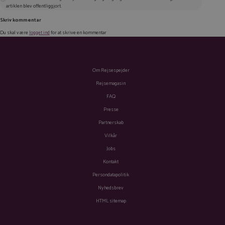
artiklen blev offentliggjort.
Skriv kommentar
Du skal være
logget ind
for at skrive en kommentar
Om Rejsespejder
Rejsemagasin
FAQ
Presse
Partnerskab
Vilkår
Jobs
Kontakt
Persondatapolitik
Nyhedsbrev
HTML sitemap