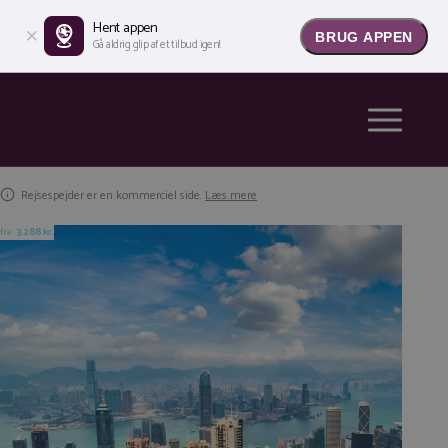
Hent appen
BRUG APPEN
Gå aldrig glip af et tilbud igen!
Rejsespejder er en kommerciel side.
Læs mere
fra
3.288 kr.