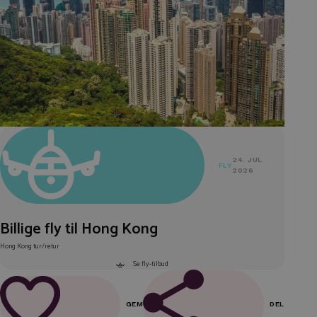
24. JUL
FLY
2026
Billige fly til Hong Kong
Hong Kong tur/retur
Se fly-tilbud
GEM
DEL