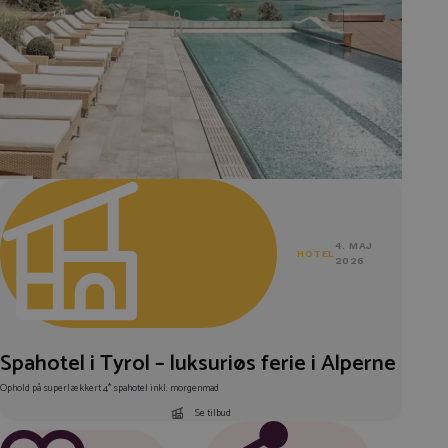
4. MAJ
HOTEL
2026
Spahotel i Tyrol – luksuriøs ferie i Alperne
Ophold på superlækkert 4* spahotel inkl. morgenmad
Se tilbud