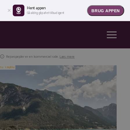
Hent appen
BRUG APPEN
Gå aldrig glip af et tilbud igen!
Rejsespejder er en kommerciel side.
Læs mere
fra
1.958 kr.