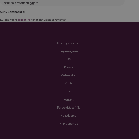
artiklen blev offentliggjort.
Skriv kommentar
Du skal være
logget ind
for at skrive en kommentar
Om Rejsespejder
Rejsemagasin
FAQ
Presse
Partnerskab
Vilkår
Jobs
Kontakt
Persondatapolitik
Nyhedsbrev
HTML sitemap