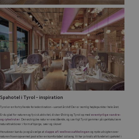
Spahotel i Tyrol – inspiration
Tyrol er en fortryllende feriedestination – uanset årstid! Der er nemlig højdepunkter hele året.
Er du glad for naturen og fysisk aktivitet, disker Østrig og Tyrol op med
eventyrlige vandre-
og cykelruter
. Den østrigske natur er enestående, og særligt Tyrol gemmer på spektakulære
naturattraktioner i form af bjerge, søer og skove!
Herudover kan du jo også vælge at
slappe af i wellnessafdelingen
og nyde udsigten over
naturen fra en opvarmet pool eller en komfortabel solseng. Vi har jo trods alt fundet et spahotel i