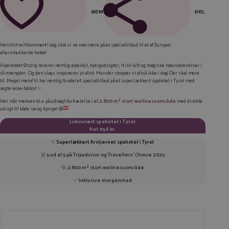
GEM
DEL
FACEBOOK
Herzlich willkommen!
I dag skal vi se nærmere på et specialtilbud til et af Europas
allersmukkeste lande!
LINKEDIN
Alpelandet Østrig leverer nemlig alpeidyl, bjergudsigter, frisk luft og magiske naturoplevelser i
TWITTER
rå mængder. Og den slags imponerer jo altid. Men dér stopper vi altså ikke i dag! Der skal mere
til. Meget mere! Vi har nemlig fundet et specialtilbud på et superlækkert spahotel i Tyrol med
ægte wow-faktor! ✨
E-MAIL
Her står menuen bl.a. på udsøgt forkælelse i et
2.800 m² stort wellnessområde
med direkte
udsigt til både sø og bjerge! 🤩
KOPIER LINK
Luksuriøst spahotel i Tyrol
fra
1.958 kr.
✨
Superlækkert firstjernet spahotel i Tyrol
🥇
5 ud af 5 på Tripadvisor og Travellers’ Choice 2025
💦
2.800 m² stort wellnessområde
✅
Inklusive morgenmad