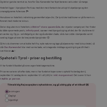
Og det er ganske nemt at se, hvorfor Das Karwendel har fejet benene væk under så mange.
Hotellet ligger i bjergbyen Pertisau med den mest fantastiske udsigt til alpebjerge og den
smaragdgrønne Achensee 🏞️
Herudover er hotellets indretning gennemført alpe-chic. De tyrolske traditioner er på fornem vis
forenet med moderne luksus.
Det er dog uden tvivl hotellets
2.800 m² store spaområde
, der stjæler rampelyset. Her finder
du både opvarmede pools,
infinity-pool
, saunaer med bjergudsigt og alt det, der får skuldrene til
at sænke sig. Og ja – selvfølgelig er der også udendørs bade, så du kan sidde i dampende varmt
vand og kigge ud over de knejsende bjergtinder 😍
Så hvis du drømmer om at koble helt fra, nyde naturen og tage på alpeeventyr med luksushotel, så
står
Das Karwendel
klar med varme bade, velsmagende middage og østrigsk gæstfrihed i
særklasse 🏔️✨
Spahotel i Tyrol – priser og bestilling
Vi har fundet tilbuddet på vores egen hotelsøgemaskine.
Priserne varierer alt efter dato, men vi har fundet et topersoners ophold fra lørdag den 5.
september til søndag den 6. september til i alt 3.915 kr.
inkl. morgenmad
. Det svarer til kun
1.958 kr. pr. person
.
Tilmeld dig Rejsespejders nyhedsbrev, og gå aldrig glip af et tilbud! ✉️
3x om ugen
Dagligt
Ugentligt