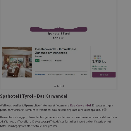
Spahotel i Tyrol
1.958 kr.
se tilbud
Spahotel i Tyrol – Das Karwendel
Wellnesshoteller i Alperne bliver ikke meget flottere end
Das Karwendel
. En ægte østrigsk
perle, som formår at kombinere traditionel tyrolerstemning med rendyrket spaluksus 🤩
Uanset hvor du kigger, bliver det firstjernede spahotel overøst med suveræne anmeldelser. Fem
ud af fem og en Travellers’ Choice 2025 på Tripadvisor fortæller i hvert fald en historie om et
hotel, som begejstrer stort set alle sine gæster.