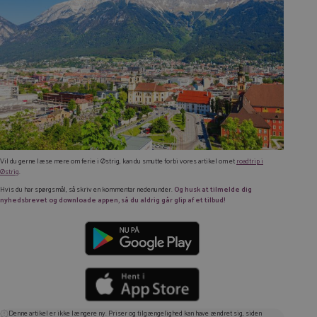
Vil du gerne læse mere om ferie i Østrig, kan du smutte forbi vores artikel om et
roadtrip i
Østrig
.
Hvis du har spørgsmål, så skriv en kommentar nedenunder.
Og husk at tilmelde dig
nyhedsbrevet og downloade appen, så du aldrig går glip af et tilbud!
Denne artikel er ikke længere ny. Priser og tilgængelighed kan have ændret sig, siden