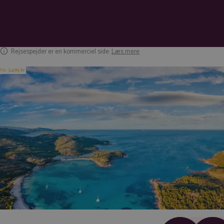
Rejsespejder er en kommerciel side.
Læs mere
fra
3.495 kr.