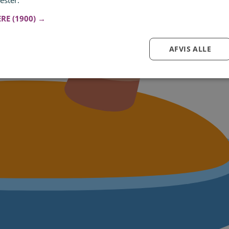
ester.
Læs mere
ERE
(1900) →
AFVIS ALLE
Log ind for at gemme hvad der inspirerer dig
Du kan tilføje op til 99 tilbud
Tilmeld