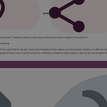
GEM
FAC
r Cote d’Azur. Problemet med Korsika er dog, at det næsten altid er
megadyrt
at rejse dertil.
LIN
randen! 🔥
bliver også kaldt for
bjerget i havet
, da to tredjedele af øen udgøres af en bjergkæde. Og det er en både fasci
TWI
et ene øjeblik kan du nyde synet af himmelske middelhavsstrande og flotte kystbyer, mens du det næste øjebli
E-M
KOP