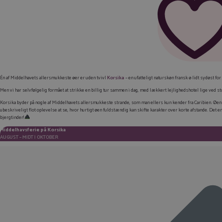
Én af Middelhavets allersmukkeste øer er uden tvivl
Korsika
– en ufatteligt naturskøn fransk ø lidt sydøst fo
Men vi har selvfølgelig formået at strikke en billig tur sammen i dag, med lækkert lejlighedshotel lige ved st
Korsika byder på nogle af Middelhavets allersmukkeste strande, som man ellers kun kender fra Caribien. Øen 
ubeskriveligt flot oplevelse at se, hvor hurtigt øen fuldstændig kan skifte karakter over korte afstande. D
bjergtinder!
Middelhavsferie på Korsika
AUGUST – MIDT I OKTOBER