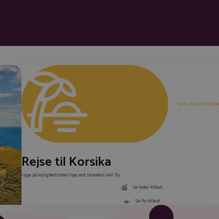
SOL OG STRA
Rejse til Korsika
1 uge på lejlighedshotel lige ved stranden inkl. fly
Se hotel-tilbud
Se fly-tilbud