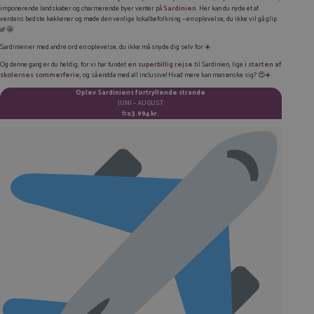
imponerende landskaber og charmerende byer venter på
Sardinien
. Her kan du nyde et af
LINKEDIN
verdens bedste køkkener og møde den venlige lokalbefolkning – en oplevelse, du ikke vil gå glip
af 🤩
TWITTER
Sardinien er med andre ord en oplevelse, du ikke må snyde dig selv for ☀️
E-MAIL
Og denne gang er du heldig, for vi har fundet
en superbillig rejse
til Sardinien, lige
i starten af
skolernes sommerferie
, og så endda med all inclusive! Hvad mere kan man ønske sig? 😍☀️
KOPIER LINK
Oplev Sardiniens fortryllende strande
JUNI – AUGUST
fra
3.994 kr.