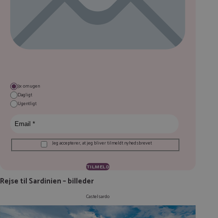
3x om ugen
Dagligt
Ugentligt
Jeg accepterer, at jeg bliver tilmeldt nyhedsbrevet
Rejse til Sardinien – billeder
Castelsardo