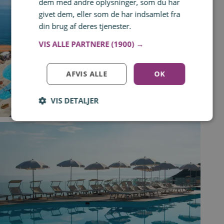
dem med andre oplysninger, som du har
givet dem, eller som de har indsamlet fra
din brug af deres tjenester.
Læs mere
VIS ALLE PARTNERE
(1900) →
AFVIS ALLE
OK
VIS DETALJER
Log ind for at gemme hvad der inspirerer dig
Du kan tilføje op til 99 tilbud
Tilmeld