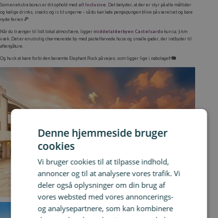
Som en ekstra bonus er dit ophold med
all Inclusive
. Det betyder, at der er styr på alle måltider
og kølige drinks, snacks og is til ungerne – så du kan lade pengepungen blive på værelset og bare
nyde ferien 🍕
Når du trænger til lidt lokal atmosfære, ligger
middelalderbyen Castelsardo
kun ca. 3 km
væk. Det er en utrolig charmerende by med pastelfarvede huse og smalle gader, der indbyder til
aftengåture.
Og husk at køre forbi den berømte Elephant Rock på vejen, som ligger lige i nabolaget! 🐘
Denne hjemmeside bruger
cookies
Vi bruger cookies til at tilpasse indhold,
annoncer og til at analysere vores trafik. Vi
deler også oplysninger om din brug af
vores websted med vores annoncerings-
og analysepartnere, som kan kombinere