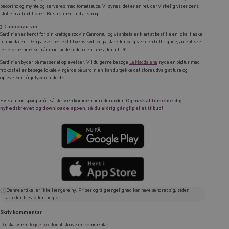
pecorino og mynte og serveres med tomatsauce. Vi synes, det er en ret, der virkelig viser øens
stolte madtraditioner. Rustik, men fuld af smag.
3. Cannonau-vin
Sardinien er kendt for sin kraftige rødvin Cannonau, og vi anbefaler klart at bestille en lokal flaske
til middagen. Den passer perfekt til øens kød- og pastaretter og giver den helt rigtige, autentiske
feriefornemmelse, når man sidder ude i den lune aftenluft 🍷
Sardinien byder på masser af oplevelser. Vil du gerne besøge
La Maddalena
, nyde en bådtur med
frokost eller besøge lokale vingårde på Sardinien, kan du tjekke det store udvalg at ture og
oplevelser på getyourguide.dk.
Hvis du har spørgsmål, så skriv en kommentar nedenunder.
Og husk at tilmelde dig
nyhedsbrevet og downloade appen, så du aldrig går glip af et tilbud!
Denne artikel er ikke længere ny. Priser og tilgængelighed kan have ændret sig, siden
artiklen blev offentliggjort.
Skriv kommentar
Du skal være
logget ind
for at skrive en kommentar