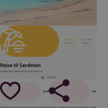
SOL OG
17. APR
STRAND
2026
Rejse til Sardinien
5 nætter på 4* hotel inkl. fly og all inclusive
Se tilbud
GEM
DEL
FACEBOOK
Middelhavets næststørste ø
er et ægte ferieparadis. Krystalklart vand, fejende flotte strande,