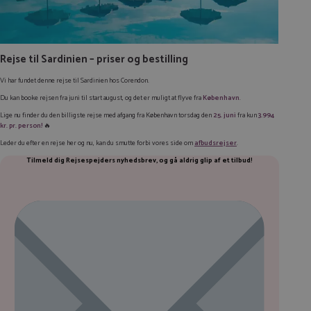
Rejse til Sardinien – priser og bestilling
Vi har fundet denne rejse til Sardinien hos Corendon.
Du kan booke rejsen fra juni til start august, og det er muligt at flyve fra
København
.
Lige nu finder du den billigste rejse med afgang fra København torsdag den
25. juni
fra kun
3.994
kr. pr. person!
🔥
Leder du efter en rejse her og nu, kan du smutte forbi vores side om
afbudsrejser
.
Tilmeld dig Rejsespejders nyhedsbrev, og gå aldrig glip af et tilbud
!