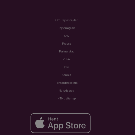
Om Rejsespejder
Rejsemagasin
FAQ
Presse
Partnerskab
Vilkår
Jobs
Kontakt
Persondatapolitik
Nyhedsbrev
HTML sitemap
Fra
Se tilbud
3.994 kr.