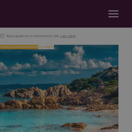
Rejsespejder er en kommerciel side.
Læs mere
I skolernes sommerferie ☀️
fra
3.994 kr.