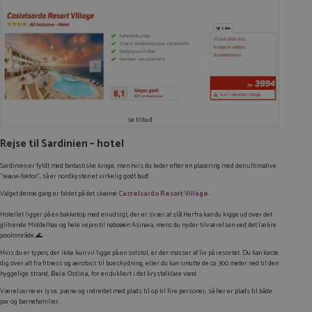
se tilbud
Rejse til Sardinien – hotel
Sardinien er fyldt med fantastiske kroge, men hvis du leder efter en placering med den ultimative
“wauw-faktor”, så er nordkysten et virkelig godt bud!
Valget denne gang er faldet på det skønne
Castelsardo Resort Village
.
Hotellet ligger på en bakketop med en udsigt, der er svær at slå! Herfra kan du kigge ud over det
glitrende Middelhav og hele vejen til naboøen Asinara, mens du nyder tilværelsen ved det lækre
poolområde 🌊
Hvis du er typen, der ikke kun vil ligge på en solstol, er der masser af liv på resortet. Du kan kaste
dig over alt fra fitness og aerobics til bueskydning, eller du kan smutte de ca. 300 meter ned til den
hyggelige strand,
Baia Ostina
, for en dukkert i det krystalklare vand.
Værelserne er lyse, pæne og indrettet med plads til op til fire personer, så her er plads til både
par og børnefamilier.