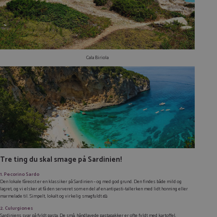
Cala Biriola
Tre ting du skal smage på Sardinien!
1. Pecorino Sardo
Den lokale fåreost er en klassiker på Sardinien – og med god grund. Den findes både mild og
lagret, og vi elsker at få den serveret som en del af en antipasti-tallerken med lidt honning eller
marmelade til. Simpelt, lokalt og virkelig smagfuldt 🧀
2. Culurgiones
Sardiniens svar på fyldt pasta. De små, håndlavede pastapakker er ofte fyldt med kartoffel,