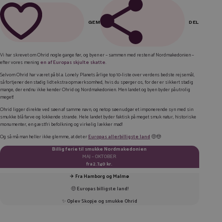
GEM
DEL
FACEBOOK
Vi har skrevet om Ohrid nogle gange før, og byen er – sammen med resten af Nordmakedonien –
efter vores mening
en af Europas skjulte skatte
.
LINKEDIN
Selvom Ohrid har været på bl.a. Lonely Planets årlige top 10-liste over verdens bedste rejsemål,
TWITTER
så fortjener den stadig lidt ekstra opmærksomhed, hvis du spørger os, for der er sikkert stadig
mange, der endnu ikke kender Ohrid og Nordmakedonien. Men landet og byen byder på utrolig
meget!
E-MAIL
Ohrid ligger direkte ved søen af samme navn, og netop søen udgør et imponerende syn med sin
smukke blå farve og lokkende strande. Hele landet byder faktisk på meget smuk natur, historiske
KOPIER LINK
monumenter, en gæstfri befolkning og virkelig lækker mad!
Og så må man heller ikke glemme, at det er
Europas allerbilligste land
🤑😍
Billig ferie til smukke Nordmakedonien
MAJ – OKTOBER
fra
2.740 kr.
✈️
Fra Hamborg og Malmø
🤑
Europas billigste land!
✨
Oplev Skopje og smukke Ohrid