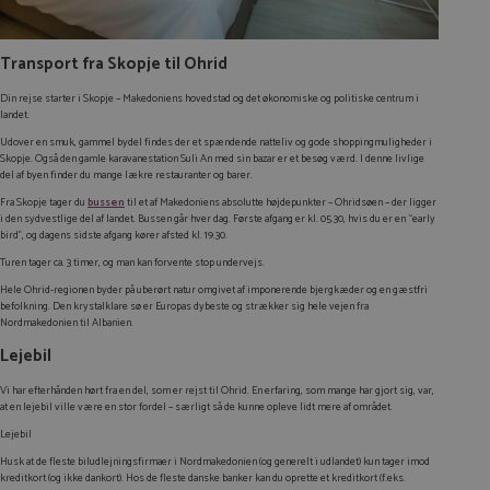
Transport fra Skopje til Ohrid
Din rejse starter i Skopje – Makedoniens hovedstad og det økonomiske og politiske centrum i
landet.
Udover en smuk, gammel bydel findes der et spændende natteliv og gode shoppingmuligheder i
Skopje. Også den gamle karavanestation
Suli An
med sin bazar er et besøg værd. I denne livlige
del af byen finder du mange lækre restauranter og barer.
Fra Skopje tager du
bussen
til et af Makedoniens absolutte højdepunkter – Ohridsøen – der ligger
i den sydvestlige del af landet. Bussen går hver dag. Første afgang er kl. 05.30, hvis du er en “early
bird”, og dagens sidste afgang kører afsted kl. 19.30.
Turen tager ca. 3 timer, og man kan forvente stop undervejs.
Hele Ohrid-regionen byder på uberørt natur omgivet af imponerende bjergkæder og en gæstfri
befolkning. Den krystalklare sø er Europas dybeste og strækker sig hele vejen fra
Nordmakedonien til Albanien.
Lejebil
Vi har efterhånden hørt fra en del, som er rejst til Ohrid. En erfaring, som mange har gjort sig, var,
at en lejebil ville være en stor fordel – særligt så de kunne opleve lidt mere af området.
Lejebil
Husk at de fleste biludlejningsfirmaer i Nordmakedonien (og generelt i udlandet) kun tager imod
kreditkort (og ikke dankort). Hos de fleste danske banker kan du oprette et kreditkort (f.eks.