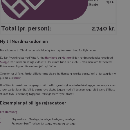
Hotel i
732 kr.
Skopje
Total (pr. person):
2.740 kr.
Fly til Nordmakedonien
For at komme til Ohrid har du selvfølgelig først og fremmest brug for flybilletter.
Du kan flyve direkte med Wizz Air fra
Hamborg
og
Malmø
til den nordmakedonske hovedstad,
Skopje
(herfra kan du så tage videre til Ohrid med bus eller lejebil – men mere om det senere).
Prisniveauet ligger ofte mellem 500 og 1.000 kr.
Ovenfor har vi f.eks. fundet billetter med afgang fra Hamborg torsdag den 12. juni til torsdag den 19.
juni til kun
530 kr.
Hos Wizz Air må du som udgangspunkt medbringe et stykke mindre håndbagage, der kan placeres
under sædet foran dig. Vil du gerne have ekstra bagage med, vil det som regel altid være billigst
at købe flybilletterne og bagagen direkte gennem flyselskabet.
Eksempler på billige rejsedatoer
Fra Hamborg
Maj – oktober: Mandage, torsdage, fredage og søndage
Fra november: Tirsdage, torsdage, lørdage og søndage