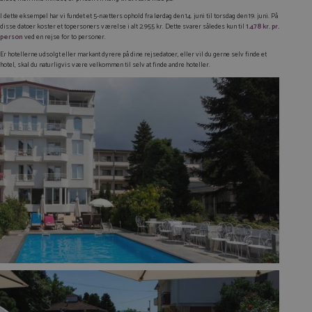
I dette eksempel har vi fundet et 5-nætters ophold fra lørdag den 14. juni til torsdag den 19. juni. På
disse datoer koster et topersoners værelse i alt 2.955 kr. Dette svarer således kun til
1.478 kr. pr.
person
ved en rejse for to personer.
Er hotellerne udsolgt eller markant dyrere på dine rejsedatoer, eller vil du gerne selv finde et
hotel, skal du naturligvis være velkommen til selv at finde andre hoteller.