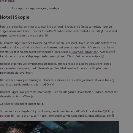
Fra Malmø
Tirsdage, torsdage, lørdage og søndage
Hotel i Skopje
Fordi du lander lidt sent, har vi valgt at finde et hotel i Skopje til de første to nætter, inden du
drager videre mod Ohrid. Hvorfor to nætter? Fordi vi netop har fundet et superbilligt tilbud på et
super lækkert
femstjernet hotel
🤩
Du kommer lige fra en sen flyrejse, og måske sad du lidt akavet i flyet. Derfor ville det være en
synd og en skam, hvis du skulle afsted igen med det samme dagen efter. Af denne grund har vi
ovenfor valgt to nætter på det femstjernede
Hotel Arka
(
4 ud af 5 på Tripadvisor
), hvor du altså
kan skrue helt op for afslapningen, inden turen går mod Ohrid. Det har du jo fortjent 😉
Hotellet byder dig velkommen med alt, hvad du kunne ønske dig. Lige fra en dukkert i deres
varme
indendørs pool
, med tilhørende poolbar, til et smut forbi deres
rooftop bar
med
panoramaudsigt over byen!
Herudover er
morgenmad
også inkluderet i prisen. Så er du altså garanteret at være frisk og
godt tilpas, når du vender snuden mod Ohrid!
Hotellet ligger i øvrigt i centrum af Skopje – kun en lille gåtur til Makedonien Pladsen, som er det
absolutte centrum af Skopje.
Og så er prisen meget, meget billig!
To nætter fra torsdag den 12. juni til lørdag den 14. juni koster i alt 1.464 kr. – altså kun
732 kr. pr.
person.
Hvilket jo er en superfin pris – men det er selvfølgelig også Europas billigste land 😅