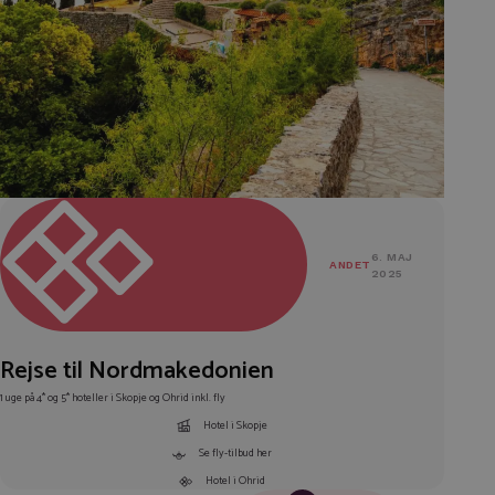
6. MAJ
ANDET
2025
Rejse til Nordmakedonien
1 uge på 4* og 5* hoteller i Skopje og Ohrid inkl. fly
Hotel i Skopje
Se fly-tilbud her
Hotel i Ohrid