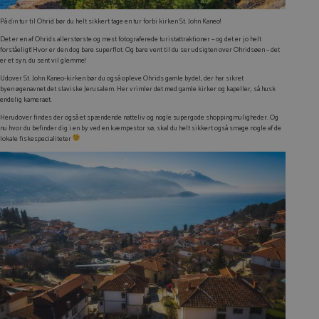
På din tur til Ohrid bør du helt sikkert tage en tur forbi kirken
St. John Kaneo
!
Det er en af Ohrids allerstørste og mest fotograferede turistattraktioner – og det er jo helt
forståeligt! Hvor er den dog bare superflot. Og bare vent til du ser udsigten over Ohridsøen – det
er et syn, du sent vil glemme!
Udover St. John Kaneo-kirken bør du også opleve Ohrids gamle bydel, der har sikret
byen øgenavnet
det slaviske Jerusalem
. Her vrimler det med gamle kirker og kapeller, så husk
endelig kameraet.
Herudover findes der også et spændende natteliv og nogle supergode shoppingmuligheder. Og
nu hvor du befinder dig i en by ved en kæmpestor sø, skal du helt sikkert også smage nogle af de
lokale fiskespecialiteter