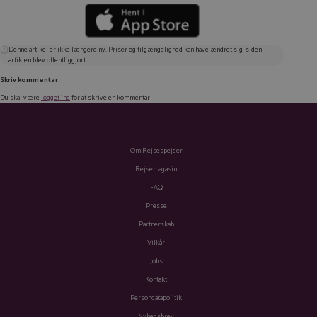
Denne artikel er ikke længere ny. Priser og tilgængelighed kan have ændret sig, siden
artiklen blev offentliggjort.
Skriv kommentar
Du skal være
logget ind
for at skrive en kommentar
Om Rejsespejder
Rejsemagasin
FAQ
Presse
Partnerskab
Vilkår
Jobs
Kontakt
Persondatapolitik
Nyhedsbrev