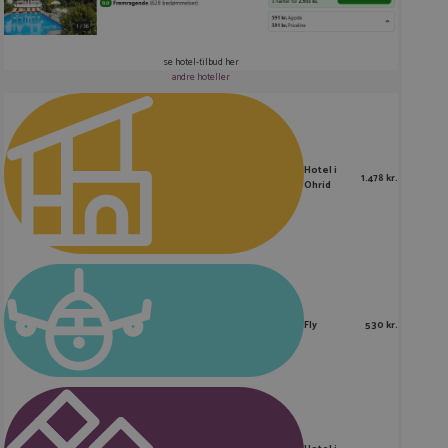
se hotel-tilbud her
andre hoteller
Hotel i
1.478 kr.
Ohrid
Fly
530 kr.