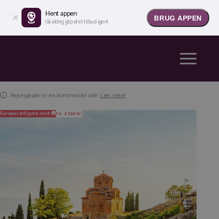
Hent appen
BRUG APPEN
Gå aldrig glip af et tilbud igen!
Rejsespejder er en kommerciel side.
Læs mere
Europas billigste land 🌍
fra
2.740 kr.