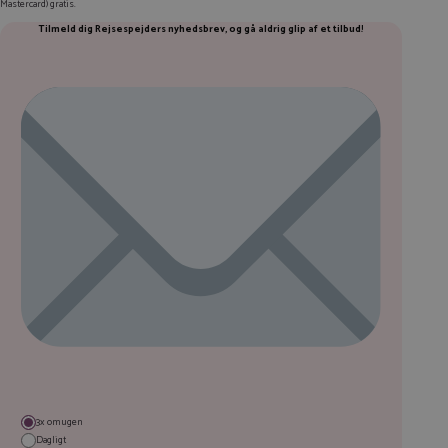
Mastercard) gratis.
Tilmeld dig Rejsespejders nyhedsbrev, og gå aldrig glip af et tilbud
!
3x om ugen
Dagligt