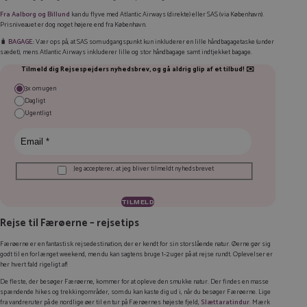
Fra Aalborg og Billund
kan du flyve med Atlantic Airways (direkte) eller SAS (via København).
Prisniveauet er dog noget højere end fra København.
🧳
BAGAGE:
Vær ops på, at SAS som udgangspunkt kun inkluderer en lille håndbagagetaske (under
sædet), mens Atlantic Airways inkluderer lille og stor håndbagage samt indtjekket bagage.
Tilmeld dig Rejsespejders nyhedsbrev, og gå aldrig glip af et tilbud! ✉️
3x om ugen
Dagligt
Ugentligt
Jeg accepterer, at jeg bliver tilmeldt nyhedsbrevet
Rejse til Færøerne – rejsetips
Færøerne er en fantastisk rejsedestination, der er kendt for sin storslående natur. Øerne gør sig
godt til en forlænget weekend, men du kan sagtens bruge 1-2 uger på at rejse rundt. Oplevelser er
her hvert fald rigeligt af!
De fleste, der besøger Færøerne, kommer for at opleve den smukke natur. Der findes en masse
spændende hikes og trekkingområder, som du kan kaste dig ud i, når du besøger Færøerne. Lige
fra vandreruter på de nordlige øer til en tur på Færøernes højeste fjeld,
Slættaratindur
. Mærk