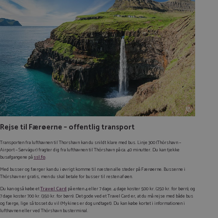
Rejse til Færøerne – offentlig transport
Transporten fra lufthavnen til Thorshavn kan du snildt klare med bus. Linje 300 (Thórshavn –
Airport – Sørvágur) fragter dig fra lufthavnen til Thórshavn på ca. 40 minutter. Du kan tjekke
busafgangene på
ssl.fo
.
Med busser og færger kan du i øvrigt komme til næsten alle steder på Færøerne. Busserne i
Thórshavn er gratis, men du skal betale for busser til resten af øen.
Du kan også købe et
Travel Card
på enten 4 eller 7 dage. 4 dage koster 500 kr. (250 kr. for børn), og
7 dage koster 700 kr. (350 kr. for børn). Det gode ved et Travel Card er, at du må rejse med både bus
og færge, lige så tosset du vil (Mykines er dog undtaget). Du kan købe kortet i informationen i
lufthavnen eller ved Thórshavn busterminal.