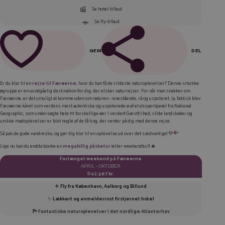
Se hotel-tilbud
Se fly-tilbud
GEM
DEL
FACEBOOK
Er du klar til en
rejse til Færøerne
, hvor du kan få de vildeste naturoplevelser? Denne smukke
øgruppe er en uundgåelig destination for dig, der elsker naturrejser. For når man snakker om
LINKEDIN
Færøerne, er det umuligt at komme uden om naturen – enestående, rå og uspoleret. Ja, faktisk blev
Færøerne kåret som verdens mest autentiske og uspolerede ø af et ekspertpanel fra National
TWITTER
Geographic, som undersøgte hele 111 forskellige øer i verden! Gæstfrihed, vilde landskaber og
unikke madoplevelser er blot nogle af de få ting, der venter på dig med denne rejse.
E-MAIL
Så pak de gode vandresko, og gør dig klar til en oplevelse ud over det sædvanlige! 💚
Lige nu kan du endda booke en
megabillig
påsketur
(eller weekendtur)! 🔥
KOPIER LINK
Forlænget weekend på Færøerne
APRIL – OKTOBER
fra
2.567 kr.
✈️
Fly fra København, Aalborg og Billund
✨
Lækkert og anmelderrost firstjernet hotel
🏞️
Fantastiske naturoplevelser i det nordlige Atlanterhav