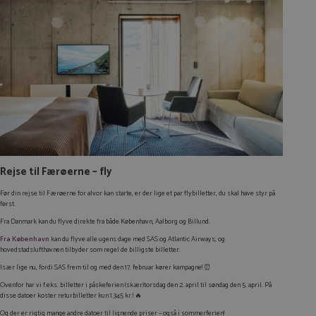
Rejse til Færøerne – fly
Før din rejse til Færøerne for alvor kan starte, er der lige et par flybilletter, du skal have styr på
først.
Fra Danmark kan du flyve direkte fra både København, Aalborg og Billund.
Fra København
kan du flyve alle ugens dage med SAS og Atlantic Airways, og
hovedstadslufthavnen tilbyder som regel de billigste billetter.
Især lige nu, fordi SAS frem til og med den 17. februar kører kampagne! ⏰
Ovenfor har vi f.eks. billetter i påskeferien (skær)torsdag den 2. april til søndag den 5. april. På
disse datoer koster returbilletter kun 1.345 kr.! 🔥
Og der er rigtig mange andre datoer til lignende priser – også i sommerferien!