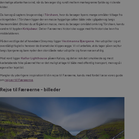
den kølige atlanterhavsvind, når du bevæger dig rundt mellem mørkegrønne fjelde og rislende
kilder.
Du kan også sagtens bruge en dag i
Tórshavn
, hvor du besøger byens mange områder tilbage fra
vikingetiden. I Tórshavn ligger der en masse hyggelige caféer både inde i gågaden og langs
havneområdet. Ønsker du at få gået en masse, mens du besøger området omkring Tórshavn, kan du
vandre til bygden
Kirkjubøur
. Det er Færøernes historiske vugge med forhistoriske levn fra
middelalderen.
På den vestlige del af hovedøen Streymoy ligger
Vestmanna Bjergene
. Her udspiller sig et
overdådigt fugleliv henover de dramatiske klippevægge. Vi vil anbefale, at du tager på en sejltur
langs bjergene og bare nyder den storslåede natur udspille sig foran næsen af dig.
Mod nord ligger
Kallur Lighthouse
på øen Kalsoy, og det er nok det smukkeste og mest
kæbetabende hike på øerne! Her er det muligt at tage til både med offentlig transport, men også i
egen eller lejet bil.
Mangler du yderligere inspiration til din rejse til Færøerne, kan du med fordel læse vores guide
om
rejser til Færøerne
.
Rejse til Færøerne – billeder