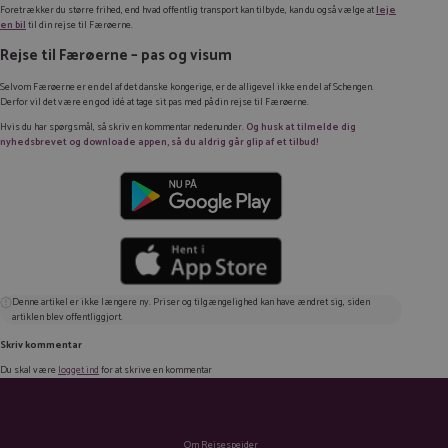
Foretrækker du større frihed, end hvad offentlig transport kan tilbyde, kan du også vælge at
leje
en bil
til din rejse til Færøerne.
Rejse til Færøerne – pas og visum
Selvom Færøerne er en del af det danske kongerige, er de alligevel ikke en del af Schengen.
Derfor vil det være en god idé at tage sit pas med på din rejse til Færøerne.
Hvis du har spørgsmål, så skriv en kommentar nedenunder.
Og husk at tilmelde dig
nyhedsbrevet og downloade appen, så du aldrig går glip af et tilbud!
Denne artikel er ikke længere ny. Priser og tilgængelighed kan have ændret sig, siden
artiklen blev offentliggjort.
Skriv kommentar
Du skal være
logget ind
for at skrive en kommentar
Om Rejsespejder