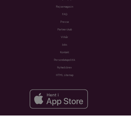
Rejsemagasin
FAQ
Presse
Partnerskab
Vilkår
Jobs
Kontakt
Persondatapolitik
Nyhedsbrev
HTML sitemap
Fra
Se tilbud
Se tilbud
2.567 kr.