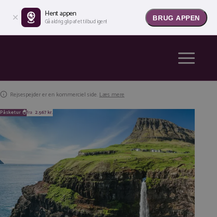
Hent appen
BRUG APPEN
Gå aldrig glip af et tilbud igen!
Rejsespejder er en kommerciel side.
Læs mere
Påsketur 🐣
fra
2.567 kr.