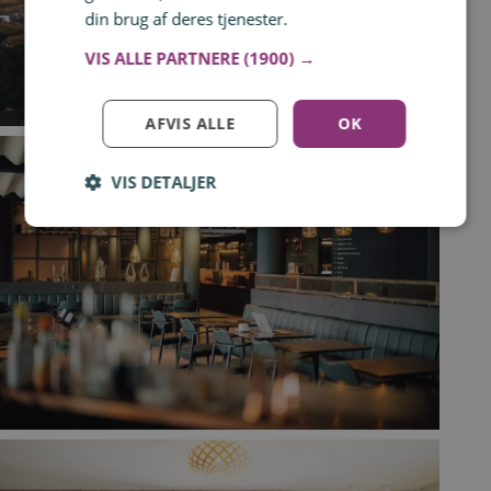
din brug af deres tjenester.
Læs mere
VIS ALLE PARTNERE
(1900) →
AFVIS ALLE
OK
VIS DETALJER
Log ind for at gemme hvad der inspirerer dig
Du kan tilføje op til 99 tilbud
Tilmeld