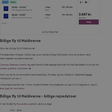
se fly-tilbud her
Billige fly til Maldiverne
Så er der billige fly til Maldiverne!
Fra København tilbyder IndiGo lige nu en række billige flybilletter til en af verdens mest
eftertragtede rejsedestinationer.
I januar, februar, marts og april
kan du finde afgange på en del forskellige datoer til priser
fra
under 4.500 kr. tur/retur
🔥
Hver vej har du kun én enkelt mellemlanding i Mumbai, og hos IndiGo er indtjekket bagage
inkluderet i prisen ✅
I eksemplet ovenfor har vi f.eks. fundet billetter fra onsdag den 22. april til tirsdag den 5. maj til
kun 3.547 kr. tur/retur.
Billige fly til Maldiverne – billige rejsedatoer
Vi har fundet fly
fra under 4.500 kr.
på disse dage:
17.01. – 26.01.