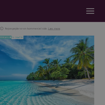
Rejsespejder er en kommerciel side.
Læs mere
Vild pris 🔥
fra
3.547 kr.