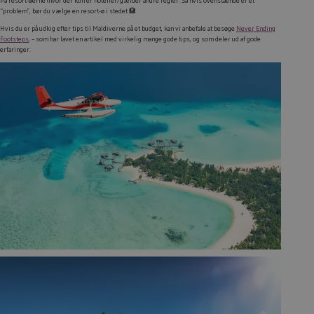
På resort-øerne (hvor der kun er hoteller) gælder andre regler. Så hvis ovenstående er et
“problem”, bør du vælge en resort-ø i stedet 🏨
Hvis du er på udkig efter tips til Maldiverne på et budget, kan vi anbefale at besøge
Never Ending
Footsteps
, – som har lavet en artikel med virkelig mange gode tips, og som deler ud af gode
erfaringer.