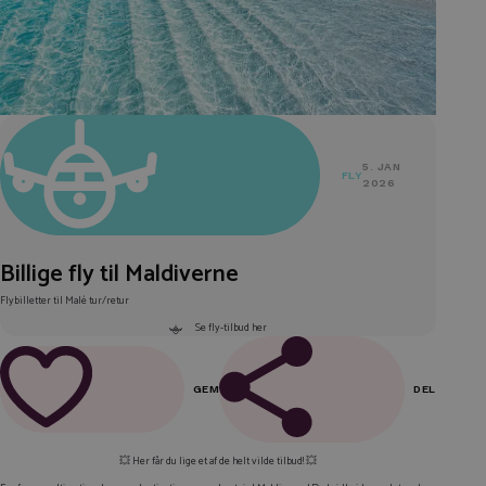
5. JAN
FLY
2026
Billige fly til Maldiverne
Flybilletter til Malé tur/retur
Se fly-tilbud her
GEM
DEL
FACEBOOK
💥 Her får du lige et af de helt vilde tilbud! 💥
LINKEDIN