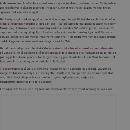
Maldiverne består af et hav af små øer
– nogle er koraløer og andre er beboet. De beboelige
øer kan både være såkaldte resort-øer, hvor der kun er et hotel/resort på øen, men der findes
også øer med lokalbefolkning 🏝️
Hvilken type ø, du skal vælge, afhænger af både smag og budget.
På lokale øer finder du ofte
simple, men fine hoteller til gode priser
– især på større øer tæt på hovedstaden Malé (som
Maafushi og Hulhumale), hvor overnatning kan koste ned til ca. 300 – 400 kr. pr. nat. Her kan en 10-
dages tur med hotel og billige fly til Maldiverne lade sig gøre fra omkring 6.500 kr 💸 Bemærk
dog, at disse øer ofte har mindst “Maldiverne-stemning”. Hvis du drømmer om øde, hvide strande,
skal du kigge mod mindre lokale øer længere væk fra Malé.
Hvis du derimod gerne vil bo på et af
de karakteristiske hoteller med en bungalow ude
på vandet
eller på en resort-ø, så er prisen selvfølgelig noget højere. Men hvis du bruger lidt tid
på at kigge tilbuddene igennem, kan det godt lade sig gøre at finde tilbud, som “kun” kommer til at
løbe op omkring 12.000-13.000 kr. – når det er billigst ⛱️
Transporten
er også vigtig at have med i regnestykket. Maldiverne har omkring 1.200 øer, og
mange nås kun med vandfly eller indenrigsfly. Men flere øer tæt på Malé kan nås med speedbåd,
som ofte er langt billigere. Mange hoteller tilbyder daglige transfer, så tjek altid
transportmuligheder og pris, før du booker.
Læs også, hvad forskellen er (og hvad man skal forvente) mellem resort-øerne og de lokale øer.