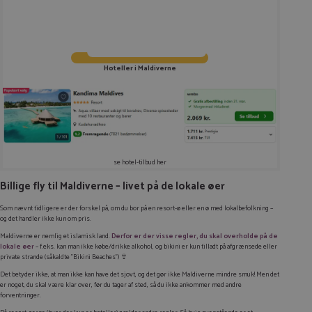
Hoteller i Maldiverne
se hotel-tilbud her
Billige fly til Maldiverne – livet på de lokale øer
Som nævnt tidligere er der forskel på, om du bor på en resort-ø eller en ø med lokalbefolkning –
og det handler ikke kun om pris.
Maldiverne er nemlig et islamisk land.
Derfor er der visse regler, du skal overholde på de
lokale øer
– f.eks. kan man ikke købe/drikke alkohol, og bikini er kun tilladt på afgrænsede eller
private strande (såkaldte ”Bikini Beaches”) 👙
Det betyder ikke, at man ikke kan have det sjovt, og det gør ikke Maldiverne mindre smuk! Men det
er noget, du skal være klar over, før du tager af sted, så du ikke ankommer med andre
forventninger.