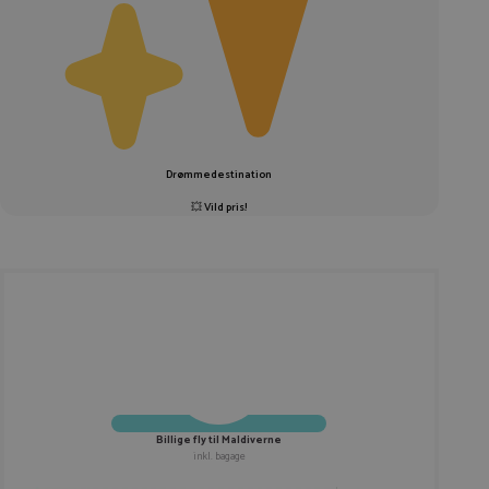
Drømmedestination
💥
Vild pris!
Billige fly til Maldiverne
inkl. bagage