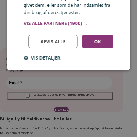
givet dem, eller som de har indsamlet fra
din brug af deres tjenester.
Læs mere
VIS ALLE PARTNERE
(1900) →
AFVIS ALLE
OK
Tilmeld dig Rejsespejders nyhedsbrev, og gå aldrig glip af et tilbud! ✉️
VIS DETALJER
3x om ugen
Log ind for at gemme hvad der inspirerer dig
Dagligt
Du kan tilføje op til 99 tilbud
Ugentligt
Tilmeld
Jeg accepterer, at jeg bliver tilmeldt nyhedsbrevet
Billige fly til Maldiverne – hoteller
Nu hvor du har sikret dig dine billige fly til Maldiverne, så skal du selvfølgelig også have et sted at
bo under din drømmeferie!