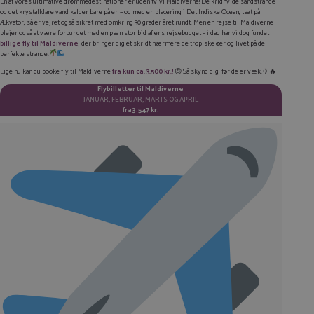
En af vores ultimative drømmedestinationer er uden tvivl Maldiverne! De kridhvide sandstrande
og det krystalklare vand kalder bare på en – og med en placering i Det Indiske Ocean, tæt på
TWITTER
Ækvator, så er vejret også sikret med omkring 30 grader året rundt. Men en rejse til Maldiverne
plejer også at være forbundet med en pæn stor bid af ens rejsebudget – i dag har vi dog fundet
billige
fly til Maldiverne
, der bringer dig et skridt nærmere de tropiske øer og livet på de
E-MAIL
perfekte strande!
Lige nu kan du booke fly til Maldiverne
fra kun ca. 3.500 kr.!
😍 Så skynd dig, før de er væk! ✈️🔥
KOPIER LINK
Flybilletter til Maldiverne
JANUAR, FEBRUAR, MARTS OG APRIL
fra
3.547 kr.