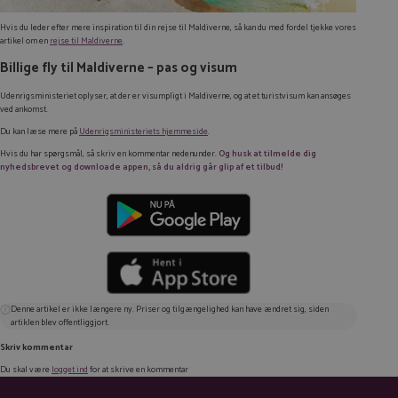
Hvis du leder efter mere inspiration til din rejse til Maldiverne, så kan du med fordel tjekke vores
artikel om en
rejse til Maldiverne
.
Billige fly til Maldiverne – pas og visum
Udenrigsministeriet oplyser, at der er visumpligt i Maldiverne, og at et turistvisum kan ansøges
ved ankomst.
Du kan læse mere på
Udenrigsministeriets hjemmeside
.
Hvis du har spørgsmål, så skriv en kommentar nedenunder.
Og husk at tilmelde dig
nyhedsbrevet og downloade appen, så du aldrig går glip af et tilbud!
Denne artikel er ikke længere ny. Priser og tilgængelighed kan have ændret sig, siden
artiklen blev offentliggjort.
Skriv kommentar
Du skal være
logget ind
for at skrive en kommentar