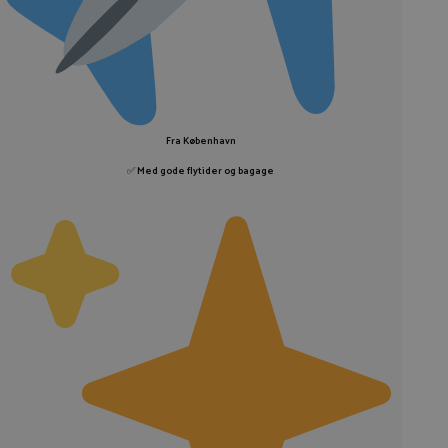
Fra København
✅
Med gode flytider og bagage