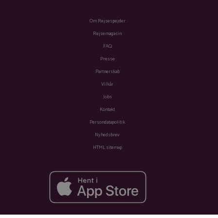
Om Rejsespejder
Rejsemagasin
FAQ
Presse
Partnerskab
Vilkår
Jobs
Kontakt
Persondatapolitik
Nyhedsbrev
HTML sitemap
Fra
Se tilbud
3.547 kr.