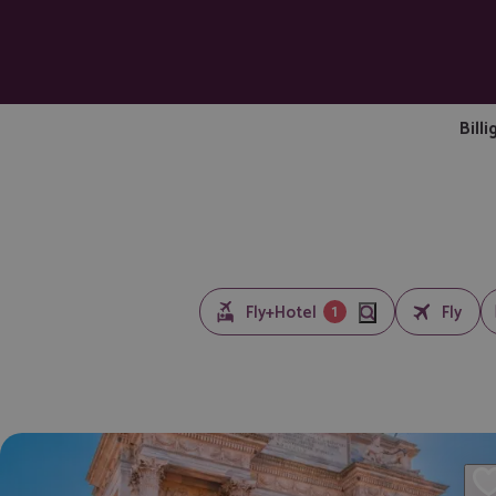
Billi
1