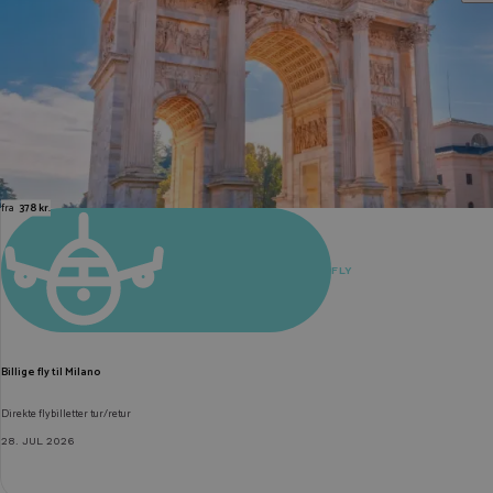
fra
378 kr.
FLY
Billige fly til Milano
Direkte flybilletter tur/retur
28. JUL 2026