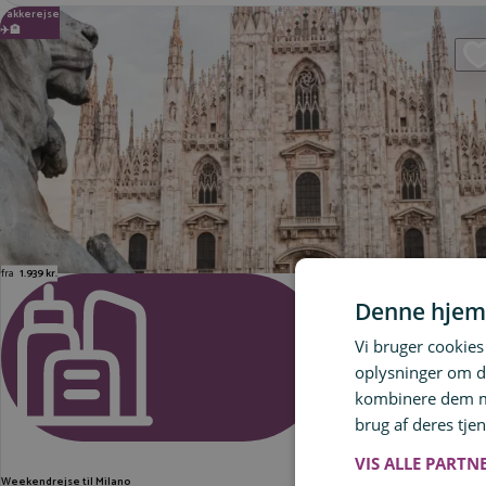
Pakkerejse
✈️🏨
fra
1.939 kr.
Denne hjem
Vi bruger cookies 
STORBYFERIE
oplysninger om d
kombinere dem me
brug af deres tjen
VIS ALLE PARTN
Weekendrejse til Milano