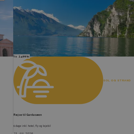
fra
2.499 kr.
SOL OG STRAND
Rejse til Gardasøen
6 dage inkl. hotel, fly og lejebil
23. JUL 2026