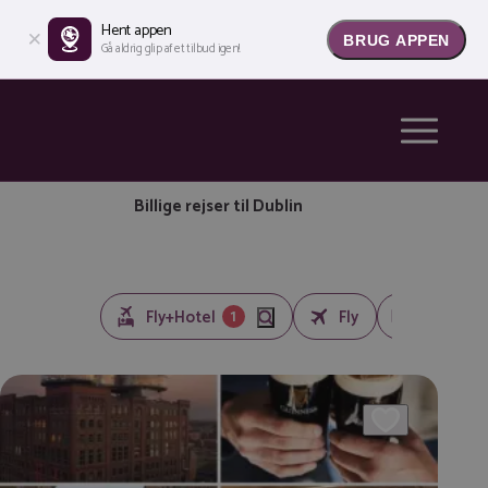
Hent appen
BRUG APPEN
Gå aldrig glip af et tilbud igen!
Billige rejser til Dublin
1