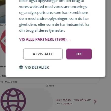
deler også oplysninger om din brug af
vores websted med vores annoncerings-
og analysepartnere, som kan kombinere
dem med andre oplysninger, som du har
givet dem, eller som de har indsamlet fra
fra
836 kr.
din brug af deres tjenester.
Læs mere
VIS ALLE PARTNERE
(1900) →
ANDET
AFVIS ALLE
OK
Roadtrip i Irland - Connemara
VIS DETALJER
Log ind for at gemme hvad der inspirerer dig
Du kan tilføje op til 99 tilbud
7 dage med lejebil inkl. fly
29. MAJ 2026
Tilmeld
Se mere
DET MÅ DU IKKE GÅ GLIP
AF I DUBLIN