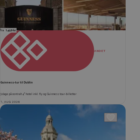
fra
1.459 kr.
ANDET
Guinness-tur til Dublin
3 dage på centralt 4* hotel inkl. fly og Guinness tour-billetter
5. AUG 2026