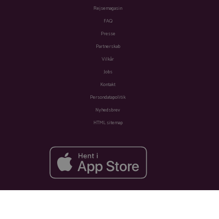
Rejsemagasin
FAQ
Presse
Partnerskab
Vilkår
Jobs
Kontakt
Persondatapolitik
Nyhedsbrev
HTML sitemap
Fra
Se tilbud
2.738 kr.