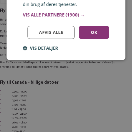
se fly-tilbud her
din brug af deres tjenester.
Læs mere
Fly til Canada
VIS ALLE PARTNERE
(1900) →
Hvis ud drømmer om en rejse til en nordamerikansk storby, så er der lige nu billige direkte fly til
Toronto fra København.
Du kan finde billige afgange i september og oktober. På langt de fleste datoer koster billetterne
AFVIS ALLE
OK
faktisk kun omkring 3.000 kr. tur/retur.
Ovenfor har vi f.eks. fundet billetter fra København til Toronto fra tirsdag den 16. september til
VIS DETALJER
lørdag den 27. september. På disse datoer koster billetterne kun 2.738 kr.
Log ind for at gemme hvad der inspirerer dig
Det er desværre ikke muligt at finde tilsvarende billige fly fra Jylland.
Du kan tilføje op til 99 tilbud
Hos Air Cananda er håndbagage inkluderet i prisen. Indtjekket bagage skal købes ved siden af (og
er typisk billigst at tilkøbe direkte gennem flyselskabet).
Tilmeld
Fly til Canada – billige datoer
04.09. – 15.09
04.09 – 18.09
05.09 – 17.09
07.09 – 18.09
11.09 – 25.09
12.09 – 24.09
14.09 – 25.09
26.09 – 08.10
26.09 – 10.10
02.10 – 13.10