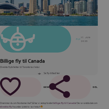
17. JUN
FLY
2025
Billige fly til Canada
Direkte flybilletter til Toronto tur/retur
Se fly-tilbud her
GEM
DEL
FACEBOOK
Drømmer du om Nordamerika? Så har vi netop fundet
billige fly til Canada
! Der er endda tale om
direkte fly
fra under 3.000 kr. tur/retur!
LINKEDIN