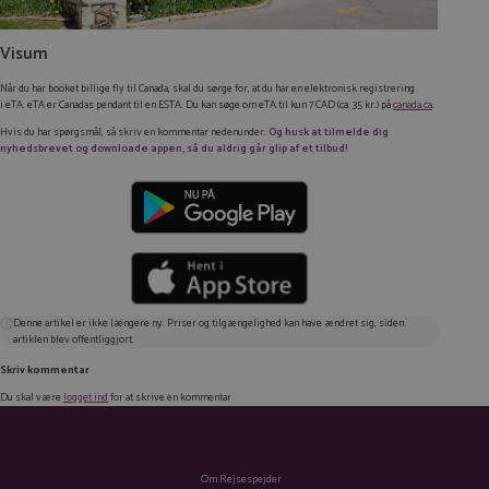
Visum
Når du har booket billige fly til Canada, skal du sørge for, at du har en elektronisk registrering
i eTA. eTA er Canadas pendant til en ESTA. Du kan søge om eTA til kun 7 CAD (ca. 35 kr.) på
canada.ca
.
Hvis du har spørgsmål, så skriv en kommentar nedenunder.
Og husk at tilmelde dig
nyhedsbrevet og downloade appen, så du aldrig går glip af et tilbud!
Denne artikel er ikke længere ny. Priser og tilgængelighed kan have ændret sig, siden
artiklen blev offentliggjort.
Skriv kommentar
Du skal være
logget ind
for at skrive en kommentar
Om Rejsespejder