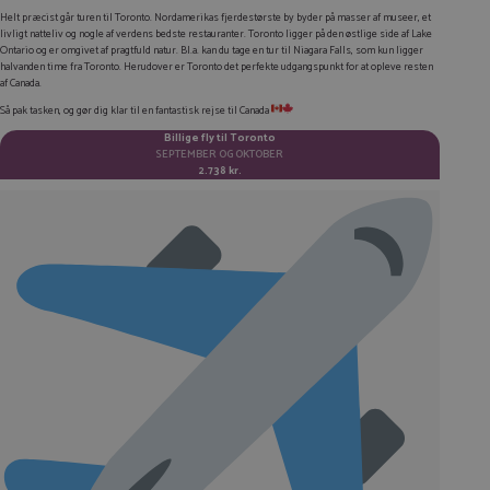
Helt præcist går turen til Toronto. Nordamerikas fjerdestørste by byder på masser af museer, et
TWITTER
livligt natteliv og nogle af verdens bedste restauranter. Toronto ligger på den østlige side af Lake
Ontario og er omgivet af pragtfuld natur. Bl.a. kan du tage en tur til Niagara Falls, som kun ligger
halvanden time fra Toronto. Herudover er Toronto det perfekte udgangspunkt for at opleve resten
E-MAIL
af Canada.
Så pak tasken, og gør dig klar til en fantastisk rejse til Canada
KOPIER LINK
Billige fly til Toronto
SEPTEMBER OG OKTOBER
2.738 kr.