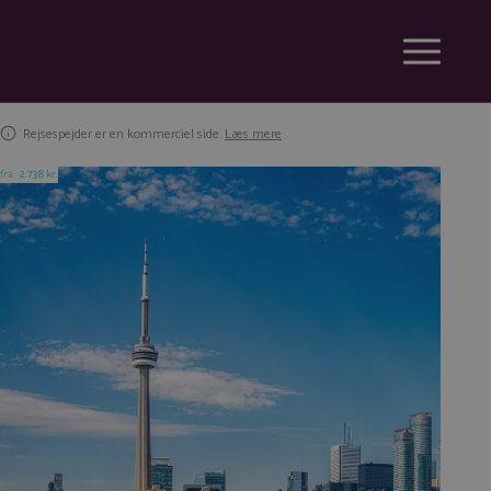
Rejsespejder er en kommerciel side.
Læs mere
fra
2.738 kr.