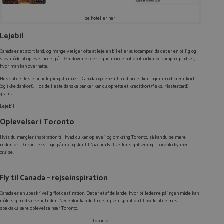
se hoteller her
Lejebil
Canada er et stort land, og mange vælger ofte at leje en bil eller autocamper, da det er en billig og
sjov måde at opleve landet på. Derudover er der rigtig mange nationalparker og campingpladser,
hvor man kan overnatte.
Husk at de fleste biludlejningsfirmaer i Canada og generelt i udlandet kun tager imod kreditkort
(og ikke dankort). Hos de fleste danske banker kan du oprette et kreditkort (f.eks. Mastercard)
gratis.
Lejebil
Oplevelser i Toronto
Hvis du mangler inspiration til, hvad du kan opleve i og omkring Toronto, så kan du se mere
nedenfor. Du kan f.eks. tage på en dagstur til Niagara Falls eller sightseeing i Toronto by med
cruise.
Fly til Canada – rejseinspiration
Canada er en ubeskrivelig flot destination. Det er et af de lande, hvor billederne på ingen måde kan
måle sig med virkeligheden. Nedenfor kan du finde rejseinspiration til nogle af de mest
spektakulære oplevelse nær Toronto.
Toronto