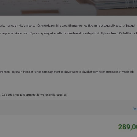
s, mad og drikke om bord, måske endda en lille gave til ungerne – og ikke mindst bagage! Masser af bagage!
 hos lavprisselskaber som Ryanair og easyJet, er efterhånden blevet hverdagskost i flybranchen. SAS, Lufthansa,
hele trenden – Ryanair. Men det kunne som sagt stort set have været et hvilket som helst europæisk flyselskab.
e. Og dette er udgangspunktet for vores undersøgelse.