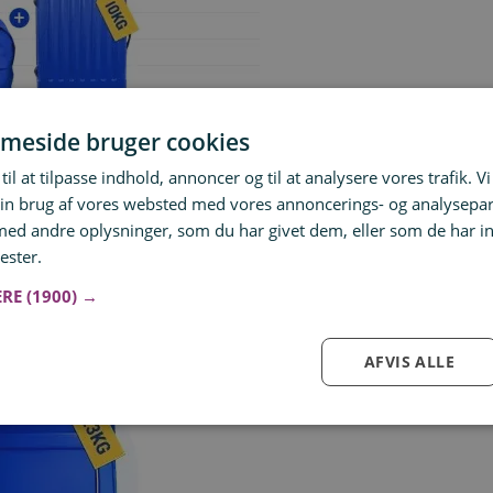
meside bruger cookies
til at tilpasse indhold, annoncer og til at analysere vores trafik. V
in brug af vores websted med vores annoncerings- og analysepa
d andre oplysninger, som du har givet dem, eller som de har in
ester.
Læs mere
ERE
(1900) →
AFVIS ALLE
Log ind for at gemme hvad der inspirerer dig