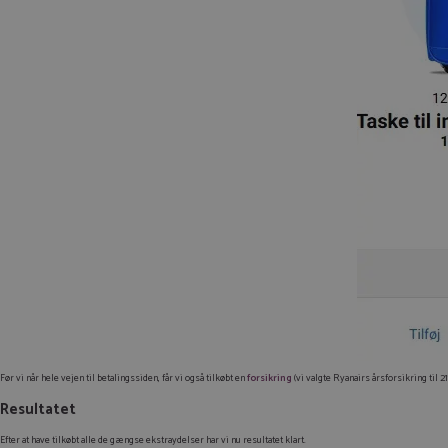
Før vi når hele vejen til betalingssiden, får vi også tilkøbt en
forsikring
(vi valgte Ryanairs årsforsikring til 21
Resultatet
Efter at have tilkøbt alle de gængse ekstraydelser har vi nu resultatet klart.