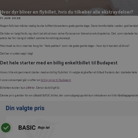
Hvor dyr bliver en flybillet, hvis du tilkøber alle ekstraydelser?
11 JUN 2026
Nogen folk kan måske stadig huske luftfartsbranchens gode gamle dage. Store komfortable sæder, god bendplad
De tider er langt forbi, og stort set alt ud over selve flyrejsen er blevet en ekstraydelse. Det, som startede
andre har for længst indført samme forretningskoncept.
Men hvad nu hvis man har brug for “hele pakken” som i de gode gamle dage – hvor dyrt kan det så blive?
Det har vi undersøgt i dag!
Det hele starter med en billig enkeltbillet til Budapest
Vores lille eksperiment starter med en billig flybillet. Vi valgte at gå efter et tilbud fra dem, der startede 
I vores eksempel går vi efter en
billig rejse til Budapest
.
Billetten koster kun
289 kr.
Det er da billigt! 🥳
Denne pris gælder for en såkaldt
BASIC-
billet, der som udgangspunkt kun inkluderer en lille håndbagagetask