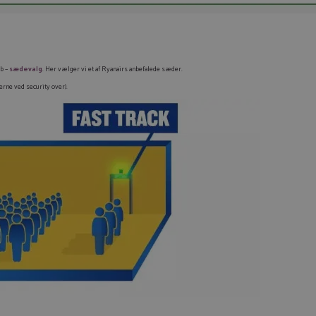
øb –
sædevalg
. Her vælger vi et af Ryanairs anbefalede sæder.
erne ved security over).