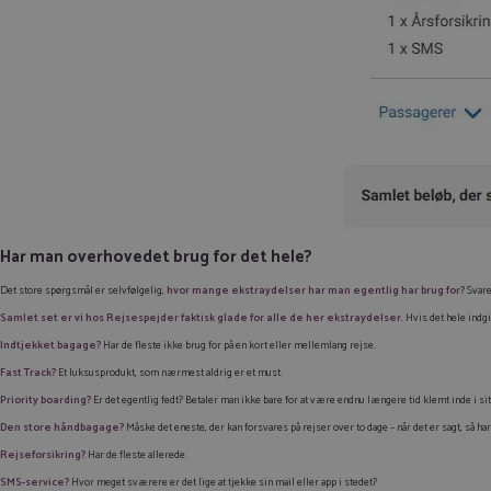
Har man overhovedet brug for det hele?
Det store spørgsmål er selvfølgelig,
hvor mange ekstraydelser har man egentlig har brug for
?
Svare
Samlet set er vi hos Rejsespejder faktisk glade for alle de her ekstraydelser.
Hvis det hele indgik
Indtjekket bagage?
Har de fleste ikke brug for på en kort eller mellemlang rejse.
Fast Track?
Et luksusprodukt, som nærmest aldrig er et must.
Priority boarding?
Er det egentlig fedt? Betaler man ikke bare for at være endnu længere tid klemt inde i si
Den store håndbagage?
Måske det eneste, der kan forsvares på rejser over to dage – når det er sagt, så h
Rejseforsikring?
Har de fleste allerede.
SMS-service?
Hvor meget sværere er det lige at tjekke sin mail eller app i stedet?