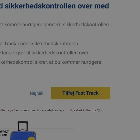
ndbagage
(den store kuffert til bagagehylden) og en
indtjekket kuffert
på 23 kg.