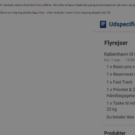
Vi startede med en flybillet til kun
289 kr.
Men efter at have tilkøbt alle gængse ekstraydelser på vores vej 
Det er en stigning på hele
844,70 kr.
– eller hvad der svarer til en stigning på godt
292 %!