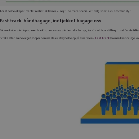
For at holde eksperimentet realistisk takker vi nej til de mere specielle tilvalg som f.eks. sportsudstyr.
Fast track, håndbagage, indtjekket bagage osv.
Så snart vi er gået i gang med bookingprocessen, går der ikke længe, før vi skal tage stilling til det første tilk
Straks efter sædevalget popper den næste ekstraydelse op på skærmen –
Fast Track
(så man kan springe kø