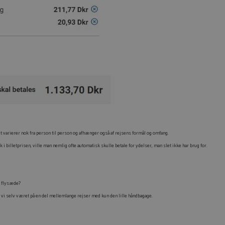
t varierer nok fra person til person og afhænger også af rejsens formål og omfang.
 i billetprisen, ville man nemlig ofte automatisk skulle betale for ydelser, man slet ikke har brug for.
t flysæde?
ar vi selv været på en del mellemlange rejser med kun den lille håndbagage.