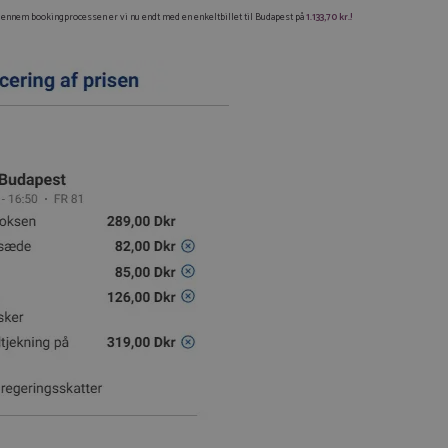
igennem bookingprocessen er vi nu endt med en enkeltbillet til Budapest på
1.133,70 kr.!