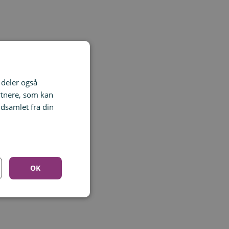
i deler også
rtnere, som kan
dsamlet fra din
OK