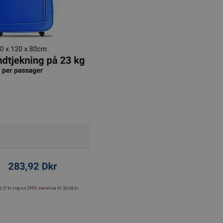
Du kan tilføje op til 99 tilbud
Tilmeld
1,77 kr.) og en
SMS-service
til 20,93 kr.