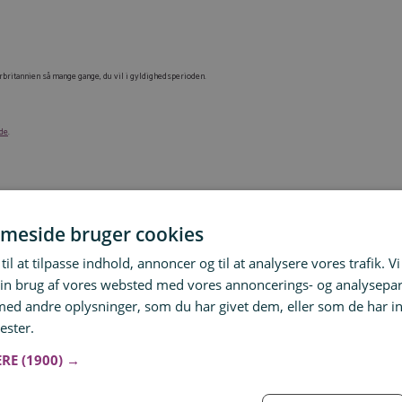
Storbritannien så mange gange, du vil i gyldighedsperioden.
ide
.
meside bruger cookies
til at tilpasse indhold, annoncer og til at analysere vores trafik. V
in brug af vores websted med vores annoncerings- og analysepa
res ETA inden for cirka én time
.
d andre oplysninger, som du har givet dem, eller som de har in
for 72 timer – men vi modtog altså vores ETA allerede efter ca. 1 time.
ester.
Læs mere
ERE
(1900) →