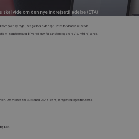
 du skal vide om den nye indrejsetilladelse (ETA)
ksom på en ny regel, der gælder siden april 2025 for danske rejsende.
sation) – som fremover bliver et krav for danskere og andre visumfri rejsende.
itannien. Det minder om ESTA’en til USA eller rejseregistreringen til Canada.
ldig ETA.