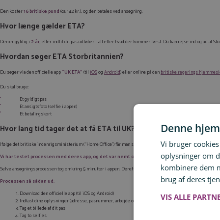
Den koster
16 britiske pund
(ca. 142 kr.), og den betales ved ansøgning.
Hvor længe gælder ETA?
Den er gyldig i
2 år
, eller indtil dit pas udløber – alt efter hvad der kommer først. Du kan rejse ind og ud af 
Hvordan søger ETA Storbritannien?
Du søger via den officielle app
“UK ETA”
(til
iOS
og
Android
) eller online på den
britiske regerings hjemmes
Du skal bruge:
Et gyldigt pas
Et ansigtsfoto (selfie i appen)
Et betalingskort
Denne hjem
Hvor lang tid tager det at få ETA til UK?
Vi bruger cookies 
Ifølge det britiske indenrigsministerium (“Home Office”) får man sin ETA inden for 3 arbejdsdage.
oplysninger om d
Vi har testet processen med deres app, og det var nemt og hurtigt overstået – og vi modtog vo
kombinere dem me
Selve ansøgningsprocessen tog omkring 5 minutter i appen. Derefter fik vi besked om, at vi ville få svar inden 
brug af deres tjen
Processen så sådan ud:
Download den officielle app (til iOS og Android)
VIS ALLE PARTN
Indtast dine oplysninger (adresse, pasnummer, arbejde osv.)
Tag et billede af dit pas
Tag to selfies