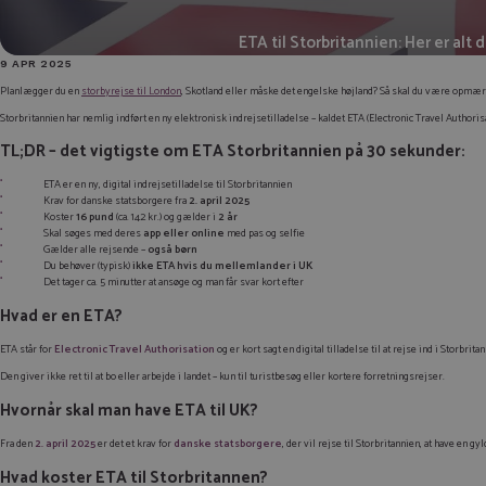
ETA til Storbritannien: Her er alt
9 APR 2025
Planlægger du en
storbyrejse til London
, Skotland eller måske det engelske højland? Så skal du være opmær
Storbritannien har nemlig indført en ny elektronisk indrejsetilladelse – kaldet ETA (Electronic Travel Authori
TL;DR – det vigtigste om ETA Storbritannien på 30 sekunder:
ETA er en ny, digital indrejsetilladelse til Storbritannien
Krav for danske statsborgere fra
2. april 2025
Koster
16 pund
(ca. 142 kr.) og gælder i
2 år
Skal søges med deres
app eller online
med pas og selfie
Gælder alle rejsende –
også børn
Du behøver (typisk)
ikke ETA hvis du mellemlander i UK
Det tager ca. 5 minutter at ansøge og man får svar kort efter
Hvad er en ETA?
ETA står for
Electronic Travel Authorisation
og er kort sagt en digital tilladelse til at rejse ind i Storbr
Den giver ikke ret til at bo eller arbejde i landet – kun til turistbesøg eller kortere forretningsrejser.
Hvornår skal man have ETA til UK?
Fra den
2. april 2025
er det et krav for
danske statsborgere
, der vil rejse til Storbritannien, at have en gy
Hvad koster ETA til Storbritannen?