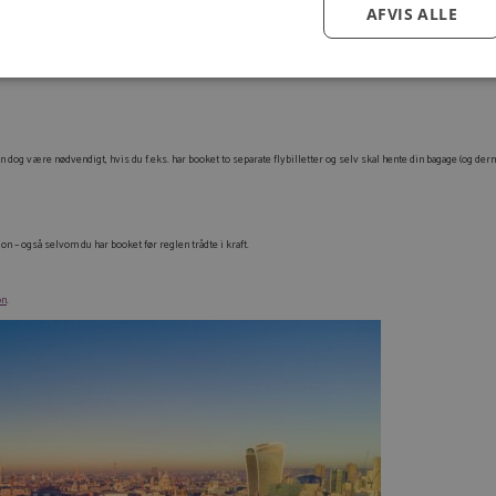
AFVIS ALLE
Log ind for at gemme hvad der inspirerer dig
Du kan tilføje op til 99 tilbud
n dog være nødvendigt, hvis du f.eks. har booket to separate flybilletter og selv skal hente din bagage (og der
Tilmeld
on – også selvom du har booket før reglen trådte i kraft.
on
.