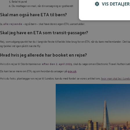
Betal 16 pund
VIS DETALJER
Du modtager en mail, når din ansøgning er godkendt
Skal man også have ETA til børn?
Ja,
alle rejsende
– også børn – skal have deres egen ETA, uanset alder.
Skal jeg have en ETA som transit-passager?
Nej, som udgangspunkt har du i langt de fleste tilfælde ikke brug for en ETA, når du bare mellemlander. Det ka
og tjekke ind igen på dit næste fly.
Hvad hvis jeg allerede har booket en rejse?
Hvis din rejse til Storbritannien er
efter den 2. april 2025
, skal du søge om en Electronic Travel Authorisati
Du kan læse mere om ETA, og om hvordan du ansøger på
gov.uk
.
Hvis du f.eks. planlægger en rejse til London, kan du med fordel se vores artikel om,
hvor man skal bo i Lond