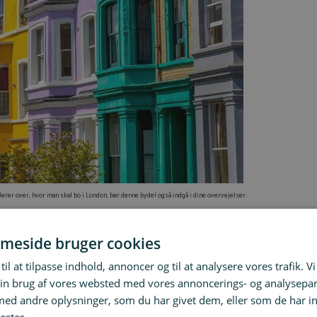
erer over, hvor man skal bo i London, bør denne bydel også indgå i dine overvejelser.
erømte
Portobello Road Market
, hvor du kan lade din indre krejlerkonge få frit udløb og gå på jagt efter antik
meside bruger cookies
tørste gadefestival med parader, musik og delikatesser fra forskellige dele af verden.
rkeder.
til at tilpasse indhold, annoncer og til at analysere vores trafik. V
entretur.
in brug af vores websted med vores annoncerings- og analysepa
e som i de mest centrale bydele.
d andre oplysninger, som du har givet dem, eller som de har in