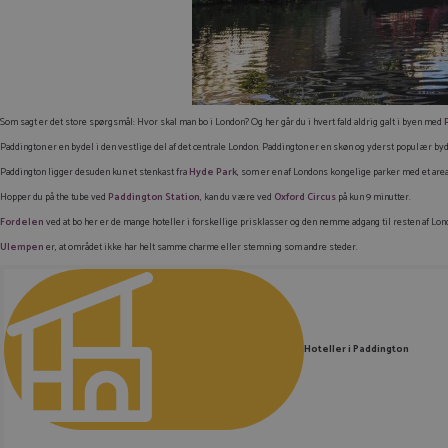
Som sagt er det store spørgsmål: Hvor skal man bo i London? Og her går du i hvert fald aldrig galt i byen med
Paddington er en bydel i den vestlige del af det centrale London. Paddington er en skøn og yderst populær byde
Paddington ligger desuden kun et stenkast fra
Hyde Park
, som er en af Londons kongelige parker med et areal 
Hopper du på
the tube
ved
Paddington Station
, kan du være ved
Oxford Circus
på kun 9 minutter.
Fordelen
ved at bo her er de mange hoteller i forskellige prisklasser og den nemme adgang til resten af Lon
Ulempen
er, at området ikke har helt samme charme eller stemning som andre steder.
Hoteller i Paddington