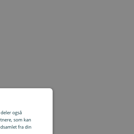
viteter og vintage-
i deler også
rtnere, som kan
dsamlet fra din