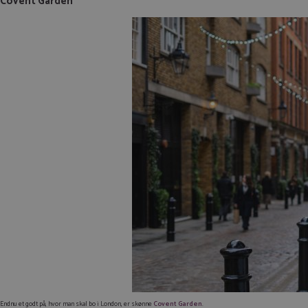
Covent Garden
Endnu et godt på, hvor man skal bo i London, er skønne
Covent Garden
.