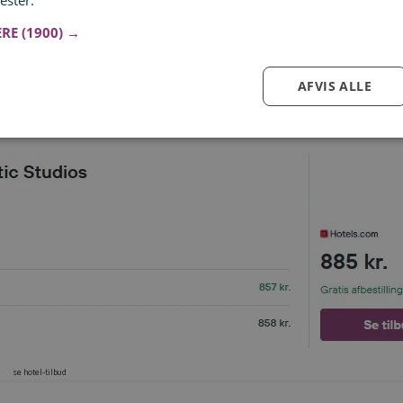
ester.
Læs mere
ERE
(1900) →
AFVIS ALLE
Log ind for at gemme hvad der inspirerer dig
Du kan tilføje op til 99 tilbud
Tilmeld
se hotel-tilbud