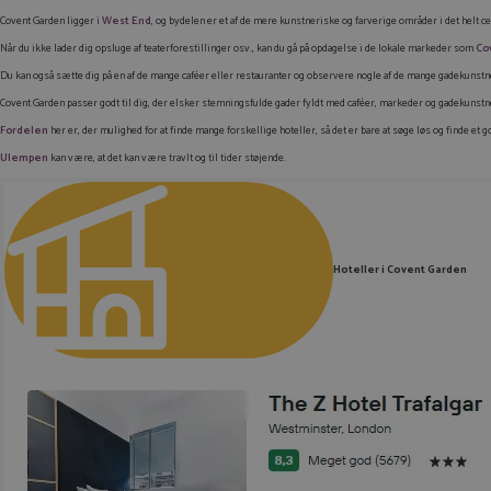
Covent Garden ligger i
West End
,
og bydelen er et af de mere kunstneriske og farverige områder i det helt cen
Når du ikke lader dig opsluge af teaterforestillinger osv., kan du gå på opdagelse i de lokale markeder som
Co
Du kan også sætte dig på en af de mange caféer eller restauranter og observere nogle af de mange gadekunstn
Covent Garden passer godt til dig, der elsker stemningsfulde gader fyldt med caféer, markeder og gadekunstn
Fordelen
her er, der mulighed for at finde mange forskellige hoteller, så det er bare at søge løs og finde et go
Ulempen
kan være, at det kan være travlt og til tider støjende.
Hoteller i Covent Garden