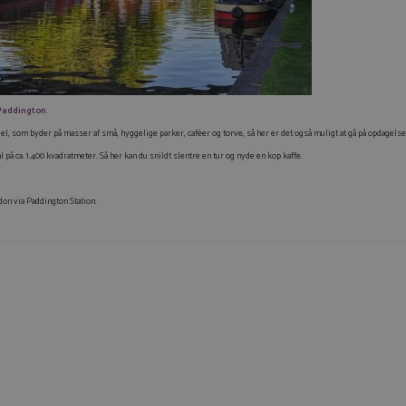
Paddington
.
l, som byder på masser af små, hyggelige parker, caféer og torve, så her er det også muligt at gå på opdagelse
på ca. 1.400 kvadratmeter. Så her kan du snildt slentre en tur og nyde en kop kaffe.
don via Paddington Station.