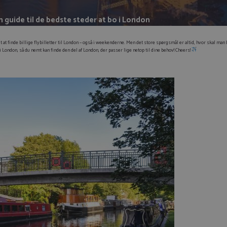
 guide til de bedste steder at bo i London
uligt at finde billige flybilletter til London – også i weekenderne. Men det store spørgsmål er altid, hvor skal ma
i London, så du nemt kan finde den del af London, der passer lige netop til dine behov!
Cheers!