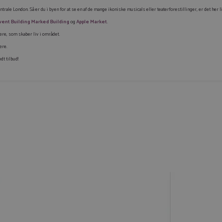
trale London. Så er du i byen for at se en af de mange ikoniske musicals eller teaterforestillinger, er det her l
vent Building Marked Building
og
Apple Market
.
ere, som skaber liv i området.
ere.
dt tilbud!