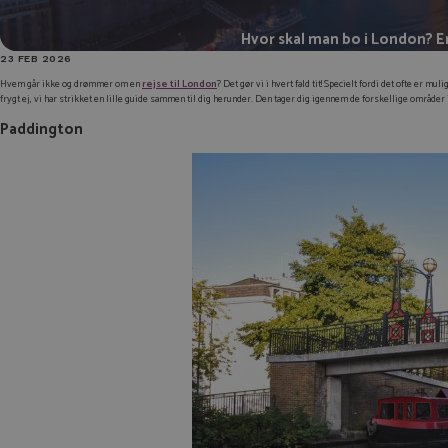
Hvor skal man bo i London? En
23 FEB 2026
Hvem går ikke og drømmer om en
rejse til London
? Det gør vi i hvert fald tit! Specielt fordi det ofte er m
frygt ej, vi har strikket en lille guide sammen til dig herunder. Den tager dig igennem de forskellige områder 
Paddington