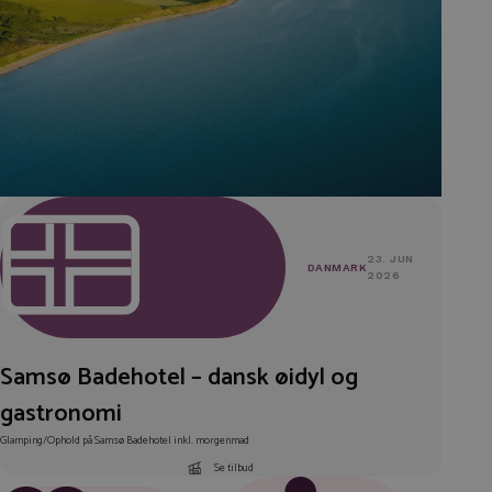
23. JUN
DANMARK
2026
Samsø Badehotel – dansk øidyl og
gastronomi
Glamping/Ophold på Samsø Badehotel inkl. morgenmad
Se tilbud