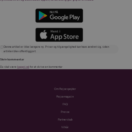
Denne artikel er ikke længere ny. Priser og tilgængelighed kan have ændret sig, siden
artiklen blev offentliggjort.
Skriv kommentar
Du skal være
logget ind
for at skrive en kommentar
Om Rejsespejder
Rejsemagasin
FAQ
Presse
Partnerskab
Vilkår