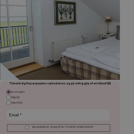
Tilmeld dig Rejsespejders nyhedsbrev, og gå aldrig glip af et tilbud
!
✉️
3x om ugen
Dagligt
Ugentligt
Jeg accepterer, at jeg bliver tilmeldt nyhedsbrevet