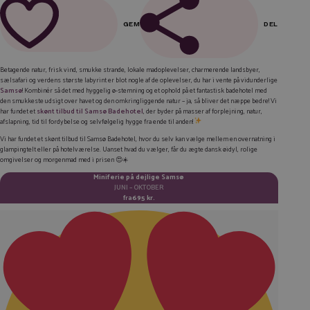
GEM
DEL
FACEBOOK
Betagende natur, frisk vind, smukke strande, lokale madoplevelser, charmerende landsbyer,
sælsafari og verdens største labyrint er blot nogle af de oplevelser, du har i vente på vidunderlige
LINKEDIN
Samsø
! Kombinér så det med hyggelig ø-stemning og et ophold på et fantastisk badehotel med
den smukkeste udsigt over havet og den omkringliggende natur – ja, så bliver det næppe bedre! Vi
TWITTER
har fundet et
skønt tilbud til Samsø Badehotel
, der byder på masser af forplejning, natur,
afslapning, tid til fordybelse og selvfølgelig hygge fra ende til anden!
E-MAIL
Vi har fundet et skønt tilbud til Samsø Badehotel, hvor du selv kan vælge mellem en overnatning i
glampingtelt eller på hotelværelse. Uanset hvad du vælger, får du ægte dansk øidyl, rolige
KOPIER LINK
omgivelser og morgenmad med i prisen 😍☀️
Miniferie på dejlige Samsø
JUNI – OKTOBER
fra
695 kr.