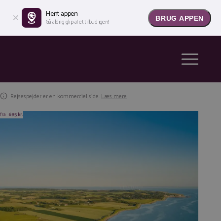
Hent appen
BRUG APPEN
Gå aldrig glip af et tilbud igen!
Rejsespejder er en kommerciel side.
Læs mere
fra
695 kr.