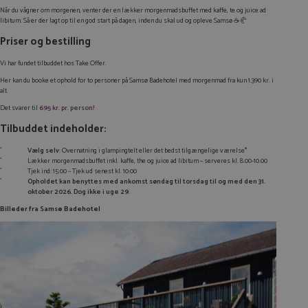
Når du vågner om morgenen, venter der en lækker morgenmadsbuffet med kaffe, te og juice ad
libitum. Så er der lagt op til en god start på dagen, inden du skal ud og opleve Samsø ☕🥐
Priser og bestilling
Vi har fundet tilbuddet hos Take Offer.
Her kan du booke et ophold for to personer på Samsø Badehotel med morgenmad fra kun 1.390 kr. i
alt.
Det svarer til
695 kr. pr. person!
Tilbuddet indeholder:
Vælg selv
: Overnatning i glampingtelt eller det bedst tilgængelige værelse*
Lækker morgenmadsbuffet inkl. kaffe, the og juice ad libitum – serveres kl. 8.00-10.00
Tjek ind: 15:00 – Tjek ud senest kl. 10:00
Opholdet kan benyttes med ankomst søndag til torsdag til og med den 31.
oktober 2026. Dog ikke i uge 29.
Billeder fra Samsø Badehotel