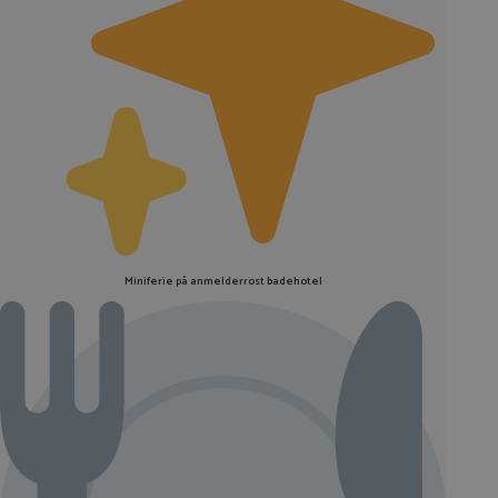
Miniferie på anmelderrost badehotel