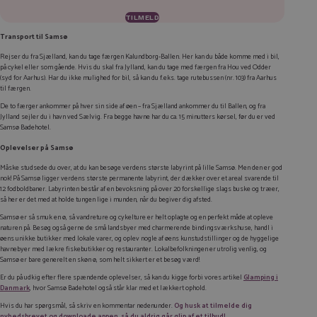
Transport til Samsø
Rejser du fra Sjælland, kan du tage færgen Kalundborg-Ballen. Her kan du både komme med i bil,
på cykel eller som gående. Hvis du skal fra Jylland, kan du tage med færgen fra Hou ved Odder
(syd for Aarhus). Har du ikke mulighed for bil, så kan du f.eks. tage rutebussen (nr. 103) fra Aarhus
til færgen.
De to færger ankommer på hver sin side af øen – fra Sjælland ankommer du til Ballen, og fra
Jylland sejler du i havn ved Sælvig. Fra begge havne har du ca. 15 minutters kørsel, før du er ved
Samsø Badehotel.
Oplevelser på Samsø
Måske studsede du over, at du kan besøge verdens største labyrint på lille Samsø. Men den er god
nok! På Samsø ligger verdens største permanente labyrint, der dækker over et areal svarende til
12 fodboldbaner. Labyrinten består af en bevoksning på over 20 forskellige slags buske og træer,
så her er det med at holde tungen lige i munden, når du begiver dig afsted.
Samsø er så smuk en ø, så vandreture og cykelture er helt oplagte og en perfekt måde at opleve
naturen på. Besøg også gerne de små landsbyer med charmerende bindingsværkshuse, handl i
øens unikke butikker med lokale varer, og oplev nogle af øens kunstudstillinger og de hyggelige
havnebyer med lækre fiskebutikker og restauranter. Lokalbefolkningen er utrolig venlig, og
Samsø er bare generelt en skøn ø, som helt sikkert er et besøg værd!
Er du på udkig efter flere spændende oplevelser, så kan du kigge forbi vores artikel
Glamping i
Danmark
, hvor Samsø Badehotel også står klar med et lækkert ophold.
Hvis du har spørgsmål, så skriv en kommentar nedenunder.
Og husk at tilmelde dig
nyhedsbrevet og downloade appen, så du aldrig går glip af et tilbud!