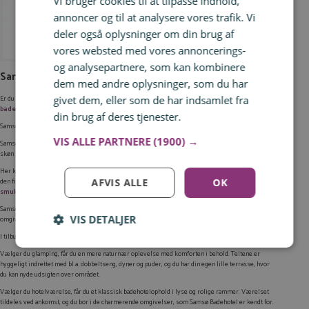
Vi bruger cookies til at tilpasse indhold,
annoncer og til at analysere vores trafik. Vi
deler også oplysninger om din brug af
vores websted med vores annoncerings-
se tilbud
og analysepartnere, som kan kombinere
Samsø Badehotel
dem med andre oplysninger, som du har
Er du også en af de mange tilhængere af serien “Badehotellet”, og har du lyst til at opleve
givet dem, eller som de har indsamlet fra
badehotelsstemningen
, så skal du tage til
Samsø Badehotel
✨
din brug af deres tjenester.
Læs mere
Samsø er en skøn ø mellem Jylland og Sjælland, der har en flot kystlinje med rolige strande.
VIS ALLE PARTNERE
(1900) →
Samsø Badehotel er et voksenhotel, der ligger helt for sig selv i
grønne omgivelser
med en
skøn havudsigt
Her kan du bl.a. nyde en velfortjent pause på en af hotellets mange terrasser, besøge orangeriet og
den fine have med bænke, krydderurter og spændende blomsterbede, eller gå på opdagelse i det
AFVIS ALLE
OK
smukke område omkring hotellet
.
Samsø Badehotel er
flot renoveret
, så du er altså sikret et dejligt ophold i ekstra skønne
VIS DETALJER
omgivelser
Log ind for at gemme hvad der inspirerer dig
I tilbuddet ovenfor kan du selv vælge, om du vil bo i glampingtelt eller på hotelværelse.
Du kan tilføje op til 99 tilbud
Vælger du glamping, får du en mere naturnær oplevelse med komforten i behold. Teltene er
hyggeligt indrettet med bl.a. dobbeltseng, dyner og puder, og du har din egen lille terrasse, hvor
Tilmeld
du kan nyde udsigten over området.
Vælger du hotelværelse, får du et klassisk badehotelophold i lyse og rolige rammer. Værelset
tildeles ved ankomst, og du bor i de charmerende omgivelser, som Samsø Badehotel er kendt for.