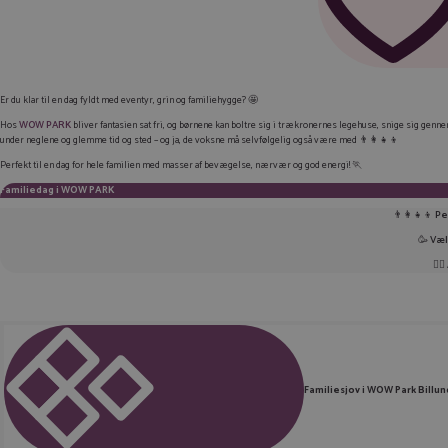
Er du klar til en dag fyldt med eventyr, grin og familiehygge? 🤩
Hos
WOW PARK
bliver fantasien sat fri, og børnene kan boltre sig i trækronernes legehuse, snige sig genne
under neglene og glemme tid og sted – og ja, de voksne må selvfølgelig også være med 👨‍👩‍👧‍👦
Perfekt til en dag for hele familien med masser af bevægelse, nærvær og god energi! 🏃
Familiedag i WOW PARK
👨‍👩‍👧‍👦
Pe
🥳
Væl
🏃‍♂️
Familiesjov i WOW Park Billun