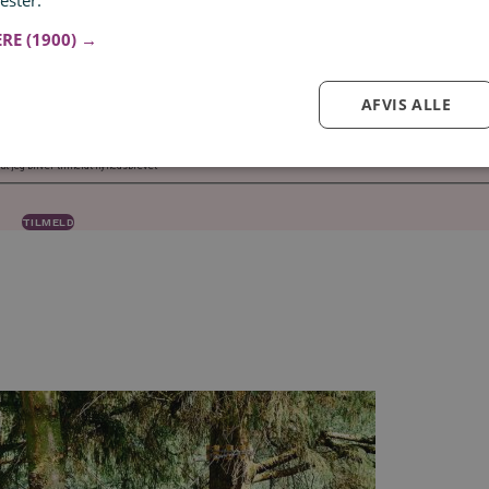
ester.
Læs mere
nyhedsbrev, og gå aldrig glip af et tilbud! ✉️
ERE
(1900) →
en
Dagligt
Ugentligt
AFVIS ALLE
 at jeg bliver tilmeldt nyhedsbrevet
Log ind for at gemme hvad der inspirerer dig
Du kan tilføje op til 99 tilbud
Tilmeld