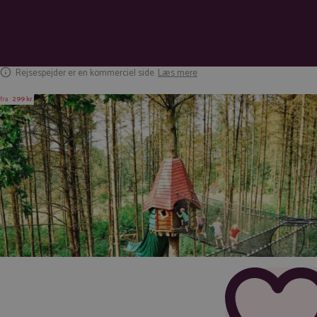
Rejsespejder er en kommerciel side.
Læs mere
fra
299 kr.