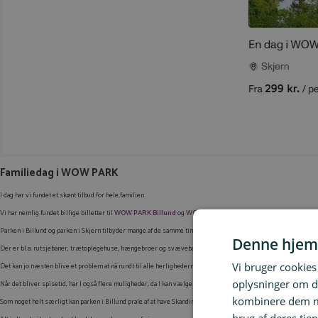
Familiedag i WOW PARK
I dag har vi fundet et skønt tilbud for hele familien.
Vi har nemlig fundet billige billetter til
WOW PARK Billund
og
WOW PARK Skjern
, hvor I som familie kan 
Parken i Billund og parken i Skjern tilbyder mange af de samme ting – og det er ikke så lidt!
Denne hjem
Der er bl.a. rutsjebaner, trætoplegehuse, hængebroer og svævebaner, underjordiske huler, dyr, spændend
Vi bruger cookies 
Det kan jo næsten blive et problem at nå rundt til alle herlighederne på en enkelt dag!
oplysninger om d
Når det bliver spisetid, har I også flere muligheder, da I kan vælge at spise på det finurlige spisested Madlad
kombinere dem me
Som noget helt særligt kan parken i Billund prale af at have Skandinaviens højeste fritfaldsrutsjetårn –
GIGAN