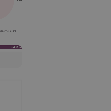
EBOOK
KEDIN
ysgerrig, få jord
TTER
fra
299 kr.
AIL
IER LINK