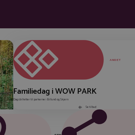
ANDET
Familiedag i WOW PARK
Dagsbilletter til parkerne i Billund og Skjern
Se tilbud
GEM