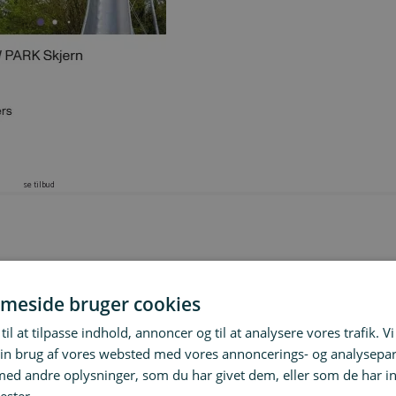
se tilbud
få en skøn dag fyldt med leg og natur!
meside bruger cookies
e krea-værksteder og meget mere.
til at tilpasse indhold, annoncer og til at analysere vores trafik. V
in brug af vores websted med vores annoncerings- og analysepa
en, grille ved Skovhuset eller have jeres egen picnic blandt parkens forlystelser.
d andre oplysninger, som du har givet dem, eller som de har in
TEN
! Så er I nogen rigtige
daredevils,
er denne forlystelse da et
must
!