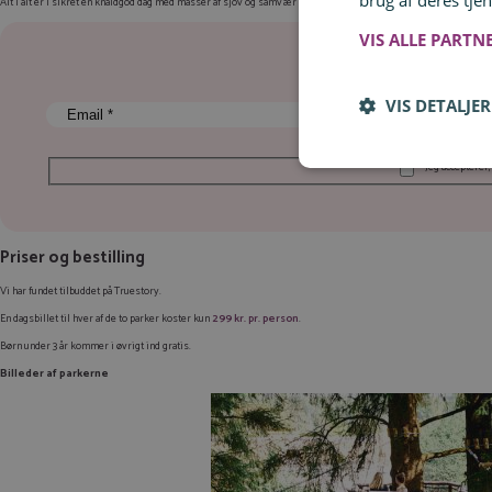
brug af deres tjen
Alt i alt er I sikret en knaldgod dag med masser af sjov og samvær for hele familien!
Tilmeld dig Rejsespejders 
VIS ALLE PARTN
3x om ug
VIS DETALJER
Jeg accepterer,
Priser og bestilling
Vi har fundet tilbuddet på Truestory.
En dagsbillet til hver af de to parker koster kun
299 kr. pr. person
.
Børn under 3 år kommer i øvrigt ind gratis.
Billeder af parkerne