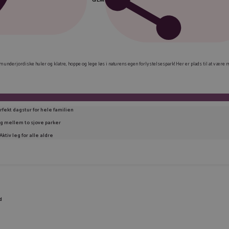
FAC
LIN
m underjordiske huler og klatre, hoppe og lege løs i naturens egen forlystelsespark! Her er plads til at være n
TWI
E-M
rfekt dagstur for hele familien
KOP
g mellem to sjove parker
Aktiv leg for alle aldre
d