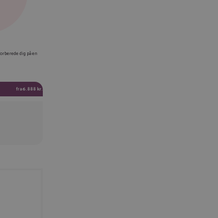
EBOOK
KEDIN
forberede dig på en
TTER
AIL
fra
6.888 kr.
IER LINK