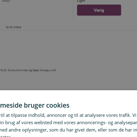
Se fly-tilbud
KLM, Turkish Airlines og Qatar Airways m.fl.
meside bruger cookies
 vejr, stemning og aktiviteter.
til at tilpasse indhold, annoncer og til at analysere vores trafik. V
 tid til strandture, vinmarker og lange køreture langs kysten. Til gengæld er det også højsæson, så der kan
in brug af vores websted med vores annoncerings- og analysepa
d andre oplysninger, som du har givet dem, eller som de har in
 og landskabet er smukt. En ideel årstid til roadtrips, sightseeing og oplevelser i et mere afslappet tempo.