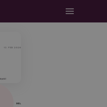
13. FEB 2026
lejebil
DEL