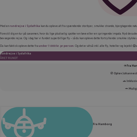
Med en
rundrejse i Sydafrika
kan du opleve alt fra spændende storbyer, smukke strande, bjergtagende naturp
Forestil dig en tur på savannen, hvor du lige pludselig spotter en løve eller en springende impala. Nyd desud
bevægende rejse. Og i dag har vi fundet superbillige fly – så du kan opleve dette fortryllende smukke stykke a
Du kan faktisk opleve dette fra
under 7.000 kr. pr person
. Og det er altså inkl. alle fly, hoteller og lejebil 😱
Rundrejse i Sydafrika
ÅRET RUNDT
✈️
Fra Ha
🧭
Oplev Johannes
🚗
Inklusi
🦈
Mulig
Fra Hamborg