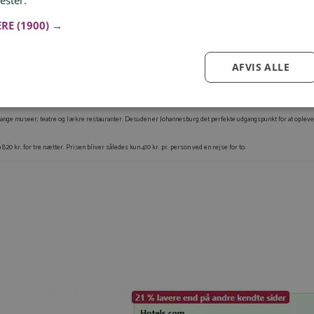
ester.
Læs mere
idspunkt for safari, da dyrene samler sig omkring vandhullerne. Og som en bonus er der færre turister og gode
ERE
(1900) →
les friskt og levende. En oplagt tid til at kombinere safari, kyststrækninger og storbyoplevelser som Cape T
AFVIS ALLE
fter dine egne ønsker.
nge museer, teatre og lækre restauranter. Desuden er Johannesburg det perfekte udgangspunkt for at opleve
Log ind for at gemme hvad der inspirerer dig
un 820 kr. for tre nætter. Prisen bliver således kun 410 kr. pr. person ved en rejse for to.
Du kan tilføje op til 99 tilbud
Tilmeld