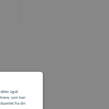
i deler også
 være flere mennesker
rtnere, som kan
dsamlet fra din