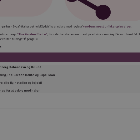
FAC
arker – Sydafrika har det hele! Sydafrika er et land med nogle af
verdens mest unikke oplevelser
.
LIN
en turen langs
”The Garden Route”
, hvor der hersker en nærmest paradisisk stemning. Du kan i hvert fald 
f verden til meget få penge! ☀️
TWI
🔥
E-M
KOP
mborg
,
København og Billund
burg, The Garden Route og Cape Town
ve alle fly, hoteller og lejebil
hed for at dykke med hajer