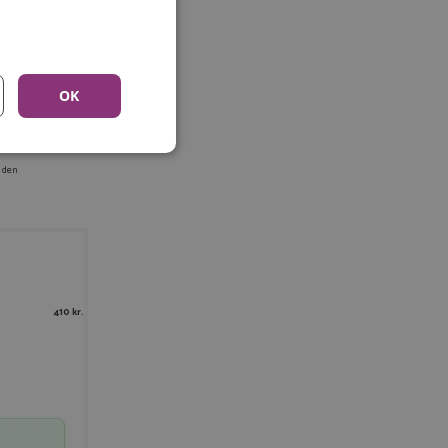
 chancer for at spotte
own.
OK
 den
410 kr.