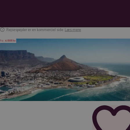
Rejsespejder er en kommerciel side.
Læs mere
fra
6.888 kr.