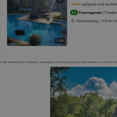
Kruger Nationalpark er enestående – solopgangene, dyrelivet og naturen gør nationalparken til en helt unik r