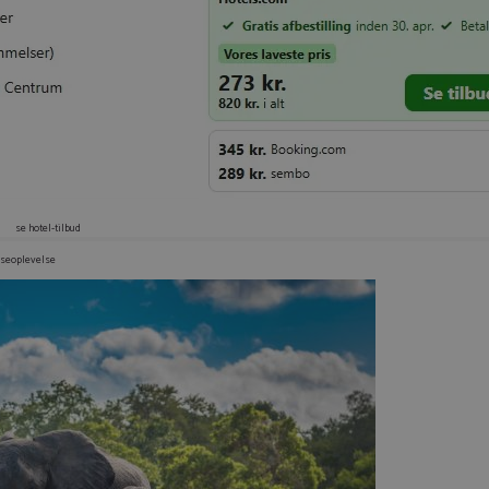
se hotel-tilbud
ejseoplevels
e