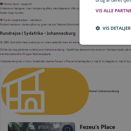
brug af deres tjen
🐘
Vinter (juni – august)
Vinteren er køligere, især morgen og aften, men dagene er ofte solrige og klare. Det er samtidig det bedste t
VIS ALLE PARTN
hvaler langs kysten.
🌸
Forår (september – oktober)
Foråret markerer starten på en ny, grøn sæson. Naturen blomstrer, temperaturerne er behagelige, og landet fø
VIS DETALJER
Rundrejse i Sydafrika – Johannesburg
🚨
OBS:
Som altid med rundrejser er ruten nedenfor
kun et eksempel
, og du kan skræddersy rejsen helt e
Dit første stop på denne rundrejse er
Johannesburg
– Sydafrikas økonomiske centrum. Storbyen byder på ma
verdenskendte Kruger Nationalpark.
I Johannesburg har vi f.eks. fundet det skønne
Fezeu´s Place
fra lørdag den 2. maj til tirsdag den 5. maj til k
Hotel i Johannesburg