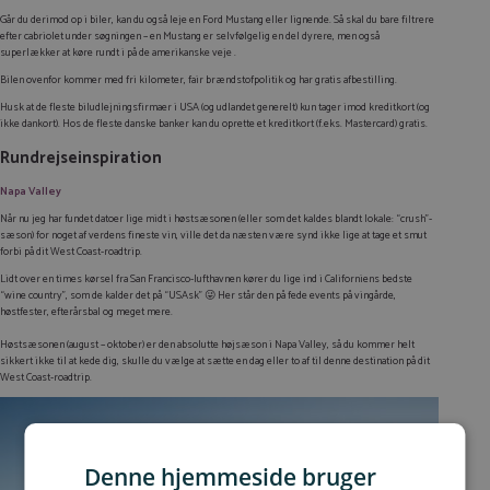
Går du derimod op i biler, kan du også leje en Ford Mustang eller lignende. Så skal du bare filtrere
efter cabriolet under søgningen – en Mustang er selvfølgelig en del dyrere, men også
superlækker at køre rundt i på de amerikanske veje .
Bilen ovenfor kommer med fri kilometer, fair brændstofpolitik og har gratis afbestilling.
Husk at de fleste biludlejningsfirmaer i USA (og udlandet generelt) kun tager imod kreditkort (og
ikke dankort). Hos de fleste danske banker kan du oprette et kreditkort (f.eks. Mastercard) gratis.
Rundrejseinspiration
Napa Valley
Når nu jeg har fundet datoer lige midt i høstsæsonen (eller som det kaldes blandt lokale: “crush”-
sæson) for noget af verdens fineste vin, ville det da næsten være synd ikke lige at tage et smut
forbi på dit West Coast-roadtrip.
Lidt over en times kørsel fra San Francisco-lufthavnen kører du lige ind i Californiens bedste
“wine country”, som de kalder det på “USAsk” 😜 Her står den på fede events på vingårde,
høstfester, efterårsbal og meget mere.
Høstsæsonen (august – oktober) er den absolutte højsæson i Napa Valley, så du kommer helt
sikkert ikke til at kede dig, skulle du vælge at sætte en dag eller to af til denne destination på dit
West Coast-roadtrip.
Denne hjemmeside bruger