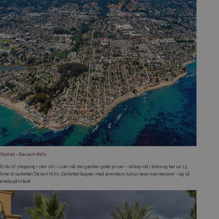
Outlet – Desert Hills
Er du til shopping i stor stil – især når det gælder gode priser – så hop ind i bilen og kør ca. 1,5
time til outlettet Desert Hills. Outlettet bugner med alverdens luksuriøse mærkevarer – og så
endda på tilbud!