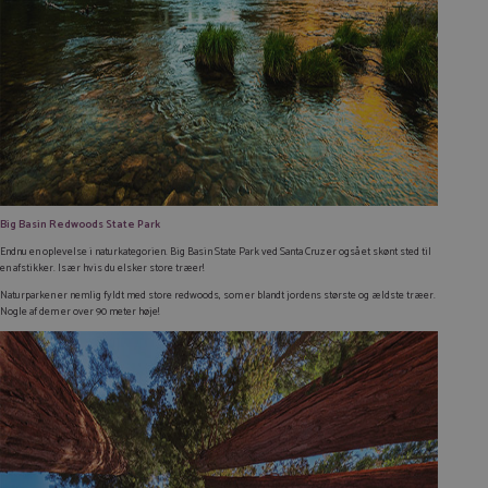
Big Basin Redwoods State Park
Endnu en oplevelse i naturkategorien. Big Basin State Park ved Santa Cruz er også et skønt sted til
en afstikker. Især hvis du elsker store træer!
Naturparken er nemlig fyldt med store redwoods, som er blandt jordens største og ældste træer.
Nogle af dem er over 90 meter høje!