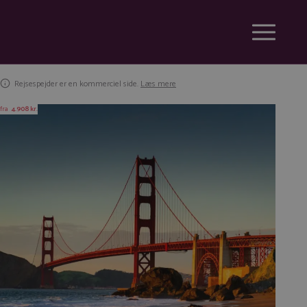
Rejsespejder er en kommerciel side.
Læs mere
fra
4.908 kr.