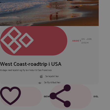
25. JUN
ANDET
2024
West Coast-roadtrip i USA
10 dage med lejebil og fly tur/retur til San Francisco
Se lejebil her
Se fly-tilbud her
GEM
DEL
FACEBOOK