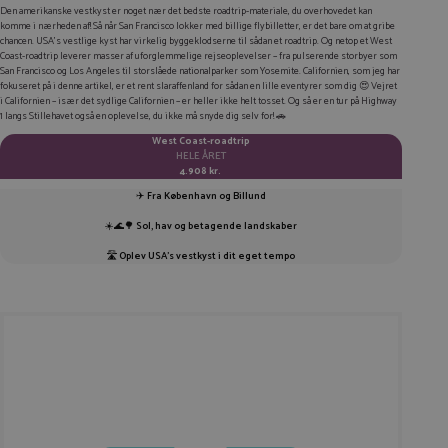
Den amerikanske vestkyst er noget nær det bedste roadtrip-materiale, du overhovedet kan
komme i nærheden af! Så når San Francisco lokker med billige flybilletter, er det bare om at gribe
LINKEDIN
chancen. USA’s vestlige kyst har virkelig byggeklodserne til sådan et roadtrip. Og netop et West
Coast-roadtrip leverer masser af uforglemmelige rejseoplevelser – fra pulserende storbyer som
TWITTER
San Francisco og Los Angeles til storslåede nationalparker som Yosemite. Californien, som jeg har
fokuseret på i denne artikel, er et rent slaraffenland for sådan en lille eventyrer som dig 😍 Vejret
i Californien – især det sydlige Californien – er heller ikke helt tosset. Og så er en tur på Highway
E-MAIL
1 langs Stillehavet også en oplevelse, du ikke må snyde dig selv for! 🚗
KOPIER LINK
West Coast-roadtrip
HELE ÅRET
4.908 kr.
✈️
Fra København og Billund
☀️🌊🌳
Sol, hav og betagende landskaber
🛣️
Oplev USA’s vestkyst i dit eget tempo