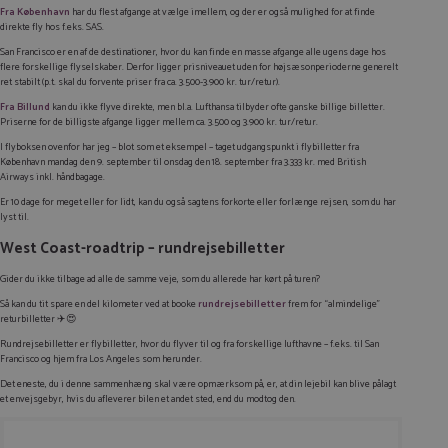
Fra København
har du flest afgange at vælge imellem, og der er også mulighed for at finde
direkte fly hos f.eks. SAS.
San Francisco er en af de destinationer, hvor du kan finde en masse afgange alle ugens dage hos
flere forskellige flyselskaber. Derfor ligger prisniveauet uden for højsæsonperioderne generelt
ret stabilt (p.t. skal du forvente priser fra ca. 3.500-3.900 kr. tur/retur).
Fra Billund
kan du ikke flyve direkte, men bl.a. Lufthansa tilbyder ofte ganske billige billetter.
Priserne for de billigste afgange ligger mellem ca. 3.500 og 3.900 kr. tur/retur.
I flyboksen ovenfor har jeg – blot som et eksempel – taget udgangspunkt i flybilletter fra
København mandag den 9. september til onsdag den 18. september fra 3.333 kr. med British
Airways inkl. håndbagage.
Er 10 dage for meget eller for lidt, kan du også sagtens forkorte eller forlænge rejsen, som du har
lyst til.
West Coast-roadtrip – rundrejsebilletter
Gider du ikke tilbage ad alle de samme veje, som du allerede har kørt på turen?
Så kan du tit spare en del kilometer ved at booke
rundrejsebilletter
frem for “almindelige”
returbilletter ✈️😍
Rundrejsebilletter er flybilletter, hvor du flyver til og fra forskellige lufthavne – f.eks. til San
Francisco og hjem fra Los Angeles som herunder.
Det eneste, du i denne sammenhæng skal være opmærksom på, er, at din lejebil kan blive pålagt
et envejsgebyr, hvis du afleverer bilen et andet sted, end du modtog den.