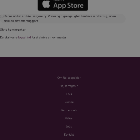
Denne artikel er ikke længere ny. Priser og tilgængelighed kan have ændret sig, siden
artiklen blev offentliggjort.
Skriv kommentar
Du skal være
logget ind
for at skrive en kommentar
Om Rejsespejder
Rejsemagasin
FAQ
Presse
Partnerskab
Vilkår
Jobs
Kontakt