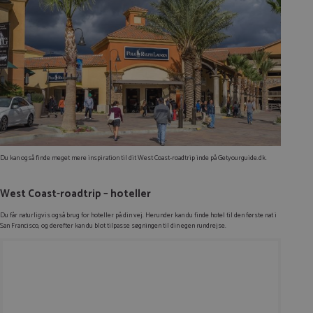
Du kan også finde meget mere inspiration til dit West Coast-roadtrip inde på Getyourguide.dk.
West Coast-roadtrip – hoteller
Du får naturligvis også brug for hoteller på din vej. Herunder kan du finde hotel til den første nat i
San Francisco, og derefter kan du blot tilpasse søgningen til din egen rundrejse.