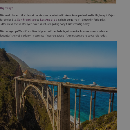
Highway 1
Når nu du har en bil, ville det næsten være kriminelt ikke at køre på den kendte Highway 1. Vejen
forbinder bl.a.
San Francisco
og
Los Angeles
, så hvis du gerne vil bruge din ferie på at
udforske disse to storbyer, så er køreturen på Highway 1 fuldstændig oplagt.
Når du tager på West Coast Roadtrip, er det i det hele taget svært at komme uden om denne
legendariske vej, da den vil være nærliggende at tage ift. en masse andre seværdigheder.