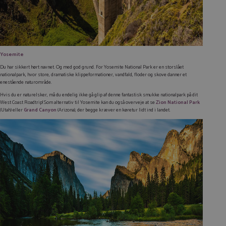
Yosemite
Du har sikkert hørt navnet. Og med god grund. For Yosemite National Park er en storslået
nationalpark, hvor store, dramatiske klippeformationer, vandfald, floder og skove danner et
enestående naturområde.
Hvis du er naturelsker, må du endelig ikke gå glip af denne fantastisk smukke nationalpark på dit
West Coast Roadtrip! Som alternativ til Yosemite kan du også overveje at se
Zion National Park
(Utah) eller
Grand Canyon
(Arizona), der begge kræver en køretur lidt ind i landet.