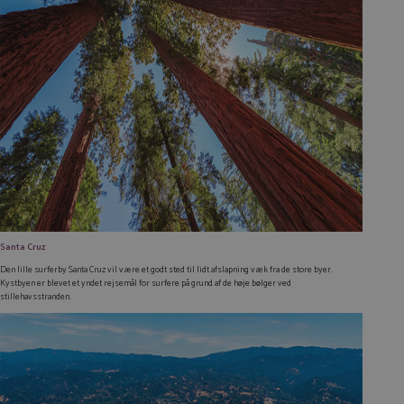
Santa Cruz
Den lille surferby Santa Cruz vil være et godt sted til lidt afslapning væk fra de store byer.
Kystbyen er blevet et yndet rejsemål for surfere på grund af de høje bølger ved
stillehavsstranden.