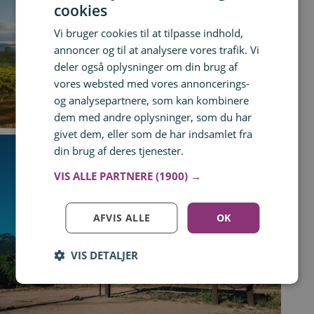
cookies
Vi bruger cookies til at tilpasse indhold,
annoncer og til at analysere vores trafik. Vi
deler også oplysninger om din brug af
vores websted med vores annoncerings-
og analysepartnere, som kan kombinere
dem med andre oplysninger, som du har
givet dem, eller som de har indsamlet fra
din brug af deres tjenester.
Læs mere
VIS ALLE PARTNERE
(1900) →
AFVIS ALLE
OK
VIS DETALJER
Log ind for at gemme hvad der inspirerer dig
Du kan tilføje op til 99 tilbud
Tilmeld