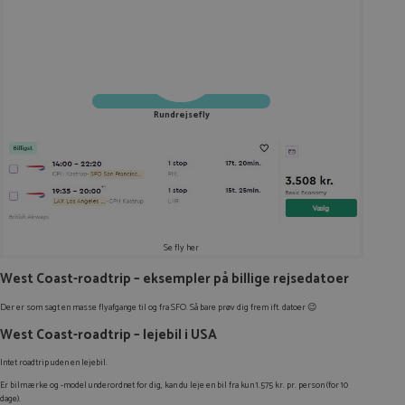
Rundrejsefly
Se fly her
West Coast-roadtrip – eksempler på billige rejsedatoer
Der er som sagt en masse flyafgange til og fra SFO. Så bare prøv dig frem ift. datoer 😉
West Coast-roadtrip – lejebil i USA
Intet roadtrip uden en lejebil.
Er bilmærke og -model underordnet for dig, kan du leje en bil fra kun 1.575 kr. pr. person (for 10
dage).