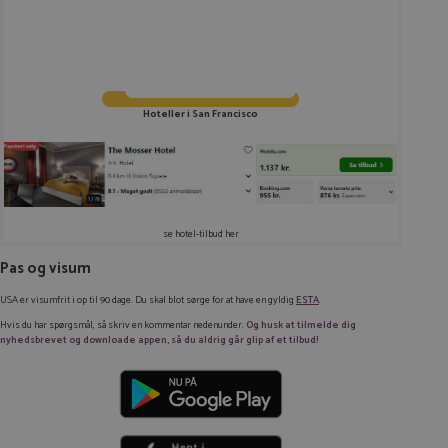
Hoteller i San Francisco
se hotel-tilbud her
Pas og visum
USA er visumfrit i op til 90 dage. Du skal blot sørge for at have en gyldig
ESTA
.
Hvis du har spørgsmål, så skriv en kommentar nedenunder.
Og husk at tilmelde dig
nyhedsbrevet og downloade appen, så du aldrig går glip af et tilbud!