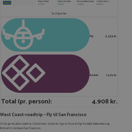
Se tilbud her
Fly
3.333 kr.
Andet
1.575 kr.
Total (pr. person):
4.908 kr.
West Coast-roadtrip – Fly til San Francisco
Vil du gerne på et roadtrip i Californien, så kan du lige nu flyve billigt fra både København og
Billund til storbyen San Francisco.