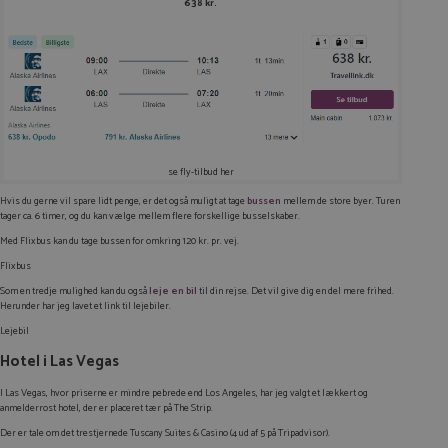
638 kr.
se fly-tilbud her
Hvis du gerne vil spare lidt penge, er det også muligt at tage
bussen
mellem de store byer. Turen
tager ca. 6 timer, og du kan vælge mellem flere forskellige busselskaber.
Med Flixbus kan du tage bussen for omkring 120 kr. pr. vej.
Flixbus
Som en tredje mulighed kan du også
leje en bil
til din rejse. Det vil give dig en del mere frihed.
Herunder har jeg lavet et link til lejebiler.
Lejebil
Hotel i Las Vegas
I Las Vegas, hvor priserne er mindre pebrede end Los Angeles, har jeg valgt et lækkert og
anmelderrost hotel, der er placeret tær på
The Strip
.
Der er tale om det trestjernede Tuscany Suites & Casino (4 ud af 5 på Tripadvisor).