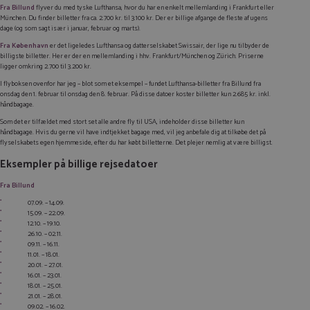
Fra Billund
flyver du med tyske Lufthansa, hvor du har en enkelt mellemlanding i Frankfurt eller
München. Du finder billetter fra ca. 2.700 kr. til 3.100 kr. Der er billige afgange de fleste af ugens
dage (og som sagt især i januar, februar og marts).
Fra København
er det ligeledes Lufthansa og datterselskabet Swissair, der lige nu tilbyder de
billigste billetter. Her er der en mellemlanding i hhv. Frankfurt/München og Zürich. Priserne
ligger omkring 2.700 til 3.200 kr.
I flyboksen ovenfor har jeg – blot som et eksempel – fundet Lufthansa-billetter fra Billund fra
onsdag den 1. februar til onsdag den 8. februar. På disse datoer koster billetter kun 2.685 kr. inkl.
håndbagage.
Som det er tilfældet med stort set alle andre fly til USA, indeholder disse billetter kun
håndbagage. Hvis du gerne vil have indtjekket bagage med, vil jeg anbefale dig at tilkøbe det på
flyselskabets egen hjemmeside, efter du har købt billetterne. Det plejer nemlig at være billigst.
Eksempler på billige rejsedatoer
Fra Billund
07.09. – 14.09.
15.09. – 22.09.
12.10. – 19.10.
26.10. – 02.11.
09.11. – 16.11.
11.01. – 18.01.
20.01. – 27.01.
16.01. – 23.01.
18.01. – 25.01.
21.01. – 28.01.
09.02. – 16.02.