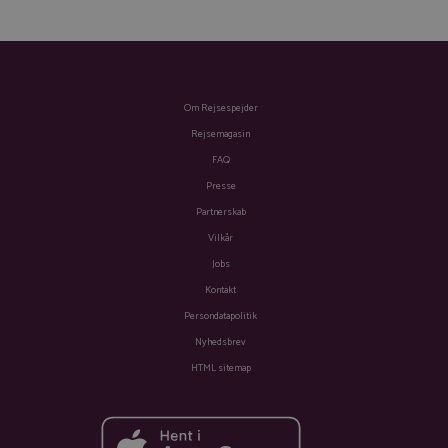
Om Rejsespejder
Rejsemagasin
FAQ
Presse
Partnerskab
Vilkår
Jobs
Kontakt
Persondatapolitik
Nyhedsbrev
HTML sitemap