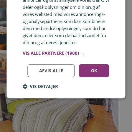
annoncer og til at analysere vores trafik. Vi
deler også oplysninger om din brug af
vores websted med vores annoncerings-
og analysepartnere, som kan kombinere
dem med andre oplysninger, som du har
givet dem, eller som de har indsamlet fra
din brug af deres tjenester.
Læs mere
VIS ALLE PARTNERE
(1900) →
AFVIS ALLE
OK
VIS DETALJER
Log ind for at gemme hvad der inspirerer dig
Du kan tilføje op til 99 tilbud
Tilmeld