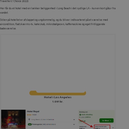
Travellers’ Choice 2022).
Her får du et hotel med en lækker beliggenhed i Long Beach i det sydlige LA – kun en kort gåtur fra
vandet.
Stilen på hotellet er afslappet og ungdommelig, og du bliver indkvarteret på et værelse med
aircondition, fladskærms-tv, køleskab, mikrobølgeovn, kaffemaskine og eget fritliggende
badeværelse.
Hotel i Los Angeles
1.091 kr.