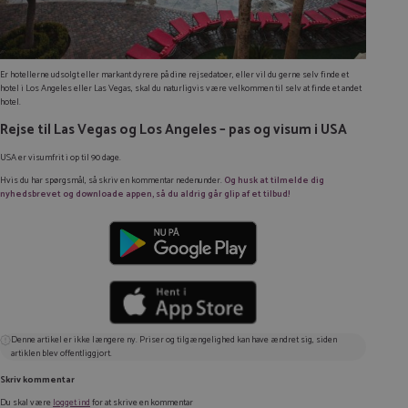
Er hotellerne udsolgt eller markant dyrere på dine rejsedatoer, eller vil du gerne selv finde et
hotel i Los Angeles eller Las Vegas, skal du naturligvis være velkommen til selv at finde et andet
hotel.
Rejse til Las Vegas og Los Angeles – pas og visum i USA
USA er visumfrit i op til 90 dage.
Hvis du har spørgsmål, så skriv en kommentar nedenunder.
Og husk at tilmelde dig
nyhedsbrevet og downloade appen, så du aldrig går glip af et tilbud!
Denne artikel er ikke længere ny. Priser og tilgængelighed kan have ændret sig, siden
artiklen blev offentliggjort.
Skriv kommentar
Du skal være
logget ind
for at skrive en kommentar