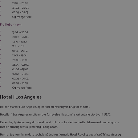
13.02. – 20.02.
23.02. – 02.03.
02.03. – 09.03.
Og mange flere
Fra København
13.09. – 20.09.
21.09. – 28.09.
12.10. – 19.10.
11.11. – 18.11.
01.12. – 09.12.
12.01. – 19.01.
20.01. – 27.01.
26.01. – 02.02.
08.02. – 15.02.
16.02. – 23.02.
02.03. – 09.03.
09.03. – 16.03.
Og mange flere
Hotel i Los Angeles
Rejsen starter i Los Angeles, og her har du naturligvis brug for et hotel.
Hoteller i Los Angeles er ofte en dyr fornøjelse (ligesom i stort set alle storbyer i USA).
Det er dog lykkedes mig at finde et hotel til turens første fire nætter til en overkommelig pris
med en rimelig central placering i Long Beach.
Her har jeg nemlig fundet et ophold på det trestjernede Hotel Royal (4,5 ud af 5 på Tripadvisor og