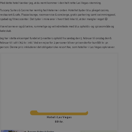
Med dette hotel tænker jeg, at du nemt kommer i den helt rette Las Vegas-stemning.
Tuscany Suites & Casino har nemlig faciliteterne i orden. Hotellet byder bl.a. på eget casino,
restaurant & cafe, Piazza-lounge, roomservice & concierge, gratis parkering samt swimmingpool,
spabad og fitnesscenter. Det lyder i mine ører i hvert fald ikke til, at der mangler noget 😃
Værelserne er også lækre, rummelige og velindrettede med bl.a. opholds- og spiseområde og
køleskab.
Jeg har i dette eksempel fundet et 3-nætters ophold fra søndag den 5. februar til onsdag den 8.
februar til i alt 1.762 kr. inkl. Ved en rejse for 2 personer bliver prisen derfor kun 881 kr. pr.
person. Denne pris inkluderer det obligatoriske resort fee, som hoteller i Las Vegas opkræver.
Hotel i Las Vegas
881 kr.