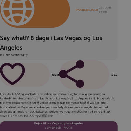
29. JUN
PAKKEREJSER
2022
Say what!? 8 dage i Las Vegas og Los
Angeles
inkl. alle hoteller og fly
GEM
DEL
FACEBOOK
Er du klar til USA og to af landets mest ikoniske storbyer? Jeg har nemlig sammensat en
lækkerbisken af en 2-i-1-rejse til Las Vegas og Los Angeles! I Los Angeles kan du bl.a. glæde dig
LINKEDIN
til at nyde den californiske sol på Venice Beach, besøge Hollywood og gå på Walk of Fame! I
festparadiset Las Vegas venter ørkenbyens neonbelyste kæmpe-casinoer, der frister med
TWITTER
alverdens spilmaskiner, blackjackborde, rouletter og meget mere! Der er med andre ord lagt i
ovnen til en seriøst fed USA-rejse 🇺🇸🌞💸
E-MAIL
Rejse til Las Vegas og Los Angeles
SEPTEMBER – MARTS
KOPIER LINK