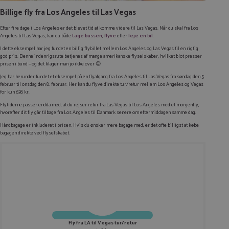
Billige fly fra Los Angeles til Las Vegas
Efter fire dage i Los Angeles er det blevet tid at komme videre til Las Vegas. Når du skal fra Los
Angeles til Las Vegas, kan du både
tage bussen
,
flyve
eller
leje en bil
.
I dette eksempel har jeg fundet en billig flybillet mellem Los Angeles og Las Vegas til en rigtig
god pris. Denne indenrigsrute betjenes af mange amerikanske flyselskaber, hvilket blot presser
prisen i bund – og det klager man jo ikke over 😉
Jeg har herunder fundet et eksempel på en flyafgang fra Los Angeles til Las Vegas fra søndag den 5.
februar til onsdag den 8. februar. Her kan du flyve direkte tur/retur mellem Los Angeles og Vegas
for kun 638 kr.
Flytiderne passer endda med, at du rejser retur fra Las Vegas til Los Angeles med et morgenfly,
hvorefter dit fly går tilbage fra Los Angeles til Danmark senere om eftermiddagen samme dag.
Håndbagage er inkluderet i prisen. Hvis du ønsker mere bagage med, er det ofte billigst at købe
bagagen direkte ved flyselskabet.
Fly fra LA til Vegas tur/retur