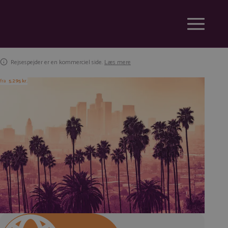
Rejsespejder er en kommerciel side.
Læs mere
fra
5.295 kr.