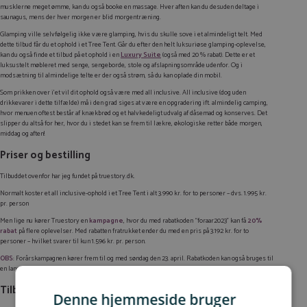
musklerne meget ømme, kan du også booke en massage. Hver aften kan du desuden deltage i
saunagus, mens der hver morgen er blid morgentræning.
Glamping ville selvfølgelig ikke være glamping, hvis du skulle sove i et almindeligt telt. Med
dette tilbud får du et ophold i et Tree Tent. Går du efter den helt luksuriøse glamping-oplevelse,
kan du også finde et tilbud på et ophold i en
Luxury Suite
(også med 20 % rabat). Dette er et
luksustelt møbleret med senge, sengeborde, stole og afslapningsområde udenfor. Og i
modsætning til almindelige telte er der også strøm, så du kan oplade din mobil.
Som prikken over i’et vil dit ophold også være med all inclusive. All inclusive (dog uden
drikkevarer i dette tilfælde) må i den grad siges at være en opgradering ift. almindelig camping,
hvor menuen oftest består af knækbrød og et halvkedeligt udvalg af dåsemad og konserves. Det
slipper du altså for her, hvor du i stedet kan se frem til lækre, økologiske retter både morgen,
middag og aften!
Priser og bestilling
Tilbuddet ovenfor har jeg fundet på truestory.dk.
Normalt koster et all inclusive-ophold i et Tree Tent i alt 3.990 kr. for to personer – dvs. 1.995 kr.
pr. person
Men lige nu kører Truestory en
kampagne
, hvor du med rabatkoden “foraar2023” kan få
20%
rabat
på flere oplevelser. Med rabatten fratrukket ender du med en pris på 3.192 kr. for to
personer – hvilket svarer til kun 1.596 kr. pr. person.
OBS
: Forårskampagnen kører frem til og med søndag den 23. april. Rabatkoden kan også bruges til
en lang række
andre ophold og oplevelser
.
Tilbuddet indeholder
Denne hjemmeside bruger