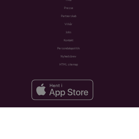
FAQ
Presse
Partnerskab
Vilkår
Jobs
Kontakt
Persondatapolitik
Nyhedsbrev
HTML sitemap
Fra
Se tilbud
1.596 kr.