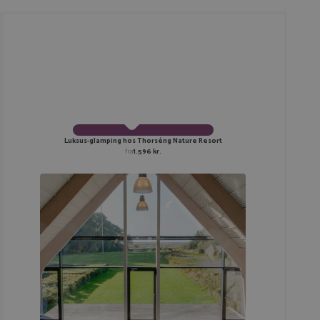
Luksus-glamping hos Thorséng Nature Resort
fra
1.596 kr.