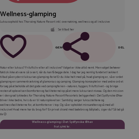
Wellness-glamping
Luksusophold hos Thorséng Nature Resort inkl. overnatning, wellness og all inclusive
Se tilbud her
GEM
DEL
FACEBOOK
Natur eller luksus? Friluftsliv eller all inclusive? Valget er ikke altid nemt. Men valget behøver
faktisk ikke at være så svært, når du kan få begge dele. I dag har jeg nemlig fundet et lækkert
LINKEDIN
tilbud på en yderst luksuriøs glamping-ferie! Er du ikke helt med på, hvad
glamping
er, så er ordet
glamping en sammentrækning af
glamorous
og
camping
. Glamping-konceptet er med andre ord et
TWITTER
forsøg på at beholde alt det gode ved campingferien – naturen, hyggen, friluftslivet – og bringe
resten af oplevelsen (komforten og faciliteterne) op på et mere luksuriøst niveau. Og den mission
er i den grad lykkedes for Thorséng Nature Resort! Resortets beliggenhed i Det Sydfynske Øhav
E-MAIL
bliver ikke bedre, hvis du er til naturoplevelser. Samtidig sørger luksusteltene og
wellnessfaciliteterne for, at komforten er i top. Og så er opholdet minsandten også med
all
KOPIER LINK
inclusive
! Hvad mere har du brug for? En privat strand med badebro og bålplads, siger du? Så lad gå
da 😉
Wellness-glamping i Det Sydfynske Øhav
fra
1.596 kr.