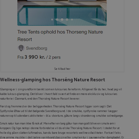
Se tilbud her
Wellness-glamping hos Thorséng Nature Resort
Glamping er i sin grundform tænkt som en luksuriøs ferieform. Alligevel får du her, hvad jeg vil
kalde luksus-glamping. Det bliver i hvert fald svært at finde en mere eksklusiv og luksuriøs
naturferie i Danmark, end den Thorséng Nature Resort leverer.
Først og fremmest er der beliggenheden. Thorséng Nature Resort ligger som sagt i Det
Sydfynske Øhav ud til det bølgende Svendborgsund. I de smukke, sydfynske rammer lægger
naturen op til udendørs aktiviteter – bl.a. skovture, gåture langs stranden og smukke solnedgange.
Smuk natur kan man ikke få nok af. Men efter en lang gåtur kan man godt blive en smule øm i
kroppen. Og lige netop i denne forbindelse vil du elske Thorséng Nature Resort. I stedet for at
hvile dig på en slatten luftmadras, kan du bare bruge resortets wellnessfaciliteter. Forkæl f.eks.
dine ømme muskler i det lækre varmtvandsbassin eller smut en tur i saunaen eller dampbadet. Er