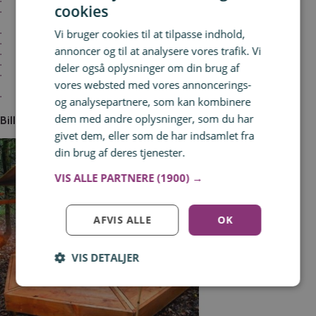
En overnatning i Tree Tents med plads til 2 personer
cookies
All-inclusive 100% økologisk anti-inflamatorisk cuisine under hele dit ophold, som
inkluderer alle måltider, herunder morgenmad, frokost, kaffe/kage, aftensmad
Vi bruger cookies til at tilpasse indhold,
Mulighed for at deltage i morgentræning
Adgang til wellness faciliteter som sauna, dampbad og varmtvandsbassin
annoncer og til at analysere vores trafik. Vi
Adgang til privat strand med badebro og bål
deler også oplysninger om din brug af
Saunagus
Ved ankomst sørges der for en velkomstpakke til jer med bl.a. pandelamper,
vores websted med vores annoncerings-
håndklæder, fleecetæpper mm, som I kan benytte under opholdet
Der er mulighed for tilkøb af behandlinger mod forudbestilling ved ankomst
og analysepartnere, som kan kombinere
dem med andre oplysninger, som du har
Billeder fra Thorséng Nature Resort
givet dem, eller som de har indsamlet fra
din brug af deres tjenester.
Læs mere
VIS ALLE PARTNERE
(1900) →
AFVIS ALLE
OK
VIS DETALJER
Log ind for at gemme hvad der inspirerer dig
Du kan tilføje op til 99 tilbud
Tilmeld