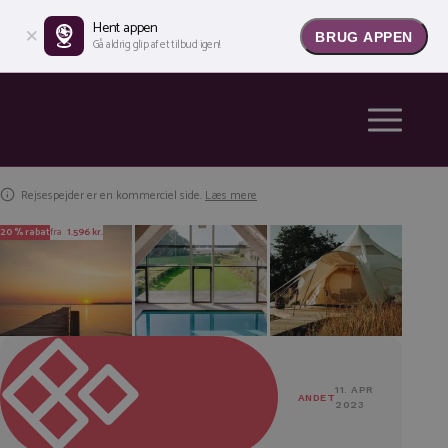
Hent appen
BRUG APPEN
Gå aldrig glip af et tilbud igen!
Rejsespejder er en kommerciel side.
Læs mere
20 % rabat
fra
1.596 kr.
11. APR
ANDET
2023