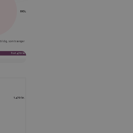
DEL
EBOOK
 til dig, som trænger
KEDIN
fra
1.470 kr.
TTER
AIL
IER LINK
1.470 kr.