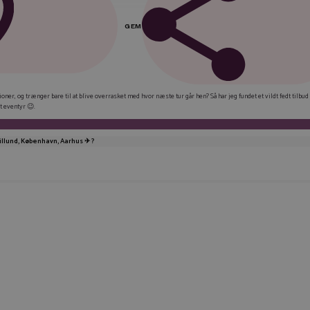
GEM
FAC
ioner, og trænger bare til at blive overrasket med hvor næste tur går hen? Så har jeg fundet et vildt fedt tilbud
t eventyr 😉.
LIN
TWI
illund, København, Aarhus ✈ ?
E-M
KOP