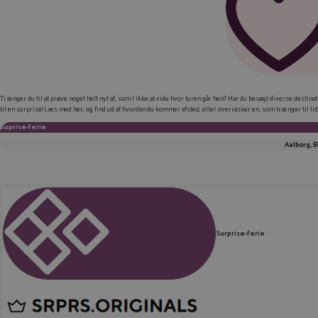
Trænger du til at prøve noget helt nyt af, som I ikke at vide hvor turen går hen? Har du besøgt diverse destinat
til en surprise! Læs med her, og find ud af hvordan du kommer afsted, eller overrasker en, som trænger til lid
Suprise-ferie
Aalborg, B
Surprise-ferie