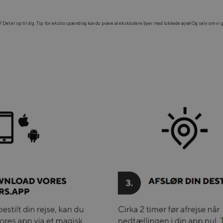
er? Det er op til dig. Tip: for ekstra spænding kan du prøve at ekskludere byer med lukkede øjne! Og selv om vi