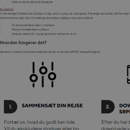
Oplev en by du aldrig har besøg før
In Control
Vi har udvalgt 15 fantastiske storbyer til dig, som vi synes, du skal opleve. Fravælger du to eller alle fem by
kontrol end normalt, så er din endelige destination stadig en stor overraskelse.
Du kan ekskludere maks. 5 storbyer
Afrejse fra København Lufthavn
Udrejse mellem kl. 7-14 og hjemrejse mellem kl. 16-22
Hvordan fungerer det?
Gennem 3 simple trin forklaret nedenfor kan du se hvordan SRPRS’ koncept fungerer.