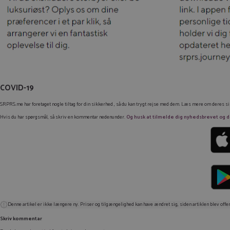
COVID-19
SRPRS.me har foretaget nogle tiltag for din sikkerhed , så du kan trygt rejse med dem. Læs mere om deres s
Hvis du har spørgsmål, så skriv en kommentar nedenunder.
Og husk at tilmelde dig nyhedsbrevet og dow
Denne artikel er ikke længere ny. Priser og tilgængelighed kan have ændret sig, siden artiklen blev offen
Skriv kommentar