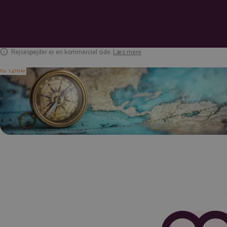
Rejsespejder er en kommerciel side.
Læs mere
fra
1.470 kr.