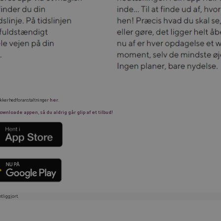
ikkerhedforanstaltninger
her
.
nloade appen, så du aldrig går glip af et tilbud!
tliggjort.