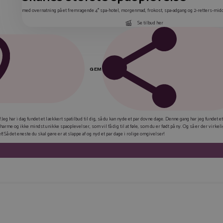
med overnatning på et fremragende 4* spa-hotel, morgenmad, frokost, spa-adgang og 2-retters-mid
Se tilbud her
GEM
FAC
Jeg har i dag fundet et lækkert spatilbud til dig, så du kan nyde et par dovne dage. Denne gang har jeg fundet et
arme og ikke mindst unikke spaoplevelser, som vil få dig til at føle, som du er født på ny. Og så er der virkel
LIN
! Så det eneste du skal gøre er at slappe af og nyd et par dage i rolige omgivelser!
TWI
E-M
KOP