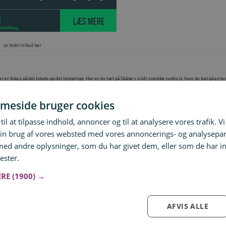
se hotel-tilbud her
r er fokus på det lokale og det hyggelige. Her er du tæt på Skåne’s vildt smukke sydkyst, hvor du kan gå en tur
tad, hvis du kunne tænke dig, at opleve hvad Sverige har at byde på.
igvelser. I bliver indkvarteret på et vildt hyggeligt værelse, hvor du nærmest bare kan hoppe i morgenkåben me
meside bruger cookies
en over markerne fra deres udendørs jacuzzi. Kan du ikke holde til at sidde stille, så er der også et væld af fi
 en hård træning?
til at tilpasse indhold, annoncer og til at analysere vores trafik. V
er alt som er nævnt nedenfor:
in brug af vores websted med vores annoncerings- og analysepa
d andre oplysninger, som du har givet dem, eller som de har in
ester.
Læs mere
ERE
(1900) →
AFVIS ALLE