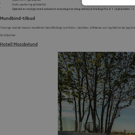
Gratis Wi-Fi på hotellet
Gratis parkering på hotellet
Ophold er muligt med ankomst mandag-torsdag (afrejse fredag) fra d. 1. september – 
Mundbind-tilbud
I Sverige skal der bæres mundbind i det offentlige rum (f.eks. i butikker, lufthavne, osv.) og faktisk har jeg f
Se tilbud her
Hotell Mossbylund