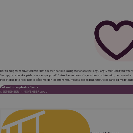
Har du brug for at blive forkælet lidt om, men har ikke mulighed for at rejse langt, langt væk? Don’t you worry! 
Sverige, hvor du skal på det største spaophold i Skåne. Her er du omringet af den smukke natur, den svenske ch
Med i tilbuddet er der nemlig både morgen- og aftensmad, frokost, spa-adgang, frugt, te og kaffe, og meget andet
Lækkert spaophold i Skåne
1. SEPTEMBER – 1. NOVEMBER 2020