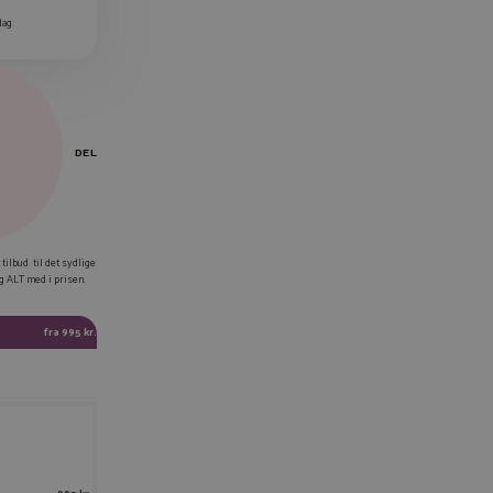
dag
DEL
EBOOK
 tilbud til det sydlige
ig ALT med i prisen.
KEDIN
TTER
fra 995 kr.
AIL
IER LINK