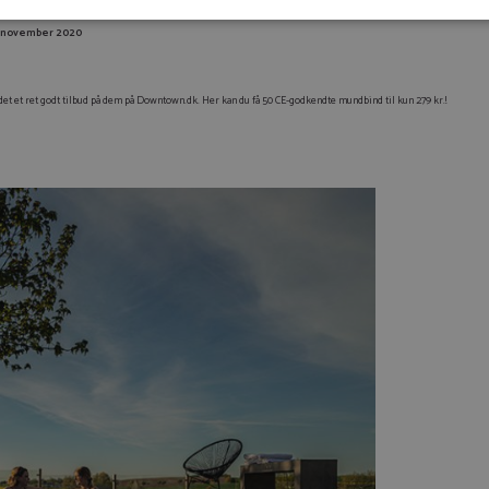
1. november 2020
Log ind for at gemme hvad der inspirerer dig
Du kan tilføje op til 99 tilbud
undet et ret godt tilbud på dem på Downtown.dk. Her kan du få 50 CE-godkendte mundbind til kun 279 kr.!
Tilmeld