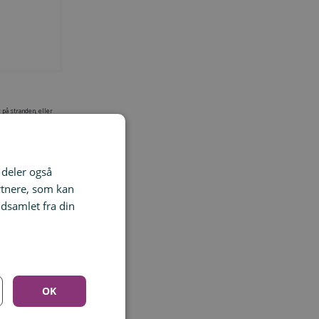
 på stranden, eller
d det samme, og gå ud
tnessaktiviteter i
i deler også
rtnere, som kan
dsamlet fra din
OK