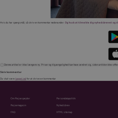
Hvis du har spørgsmål, så skriv en kommentar nedenunder.
Og husk at tilmelde dig nyhedsbrevet og dow
Denne artikel er ikke længere ny. Priser og tilgængelighed kan have ændret sig, siden artiklen blev offen
Skriv kommentar
Du skal være
logget ind
for at skrive en kommentar
Om Rejsespejder
Persondatapolitik
Rejsemagasin
Nyhedsbrev
FAQ
HTML sitemap