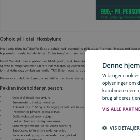
Ophold på Hotell Mossbylund
Med i dette tilbud fra Takeoffer får du et ophold med 1 overnatning på det superfine Hotell Mossbylund, hvor de
hoppe en tur i vandet hvis det frister. Du har kun 40 minutters kørsel til Malmø og Lund eller et kvarter til Ys
Hotell Mossbylund er et perfekt sted til dit ophold, når du bare skal koble helt af – og så i vildt smukke om
Denne hjem
og nyde de mange faciliteter. Du har 1 indendørspool og 2 opvarmede udendørspool til rådighed, eller nyd udsigt
form af Hatha yoga, styrketræning eller TRX. Er der noget mere oplagt tidspunkt med lidt spahygge, end efter
Vi bruger cookies 
Prisen for et ophold for 2 personer er 1.990 kr. med 1 overnatning. dvs. 995 kr. pr. person. Tilbuddet indehold
oplysninger om d
Pakken indeholder pr. person:
kombinere dem me
brug af deres tjen
Ophold på Hotell Mossbylund
En overnatning i dobbeltværelse
Ankomst fra kl. 11.00 og herfra adgang til hotellets lækre spa-afdeling (værdi: 325 SEK pr. person)
VIS ALLE PARTN
Indcheckning på værelset fra kl. 15.00
Dejlig frokost på ankomstdagen
Lækker 2-retters middag om aftenen
Skøn morgenmad (lækker tallerken-servering)
VIS DETALJER
Badekåbe og tøfler til låns under opholdet
Kaffe, te, vand og frugt i spaet under hele opholdet