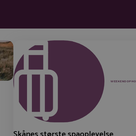
WEEKENDOPHO
Skånes største spaoplevelse