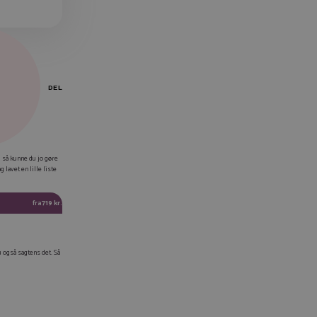
DEL
EBOOK
, så kunne du jo gøre
lavet en lille liste
KEDIN
TTER
fra
719 kr.
AIL
IER LINK
u også sagtens det. Så