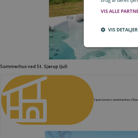
brug af deres tjen
VIS ALLE PARTN
VIS DETALJER
Sommerhus ved St. Sjørup (jul)
7-personers sommerhus i Dju