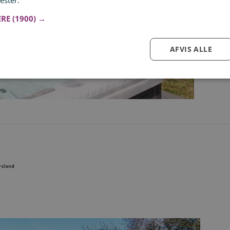
ester.
Læs mere
ERE
(1900) →
AFVIS ALLE
Log ind for at gemme hvad der inspirerer dig
Du kan tilføje op til 99 tilbud
Tilmeld
rsland