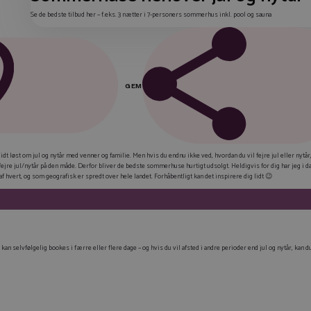
Se de bedste tilbud her – f.eks. 3 nætter i 7-personers sommerhus inkl. pool og sauna
GEM
FAC
t løst om jul og nytår med venner og familie. Men hvis du endnu ikke ved, hvordan du vil fejre jul eller nytår
e jul/nytår på den måde. Derfor bliver de bedste sommerhuse hurtigt udsolgt. Heldigvis for dig har jeg i dag 
LIN
af hvert, og som geografisk er spredt over hele landet. Forhåbentligt kan det inspirere dig lidt 😉
TWI
E-M
KOP
 selvfølgelig bookes i færre eller flere dage – og hvis du vil afsted i andre perioder end jul og nytår, kan d