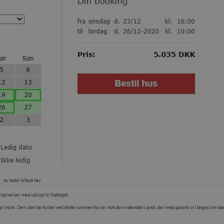
se hotel-tilbud her
mgivelser med udsigt til Kattegat.
t indre. Den største fordel ved dette sommerhus er nok den indendørs pool, der med garanti vil begejstre bø