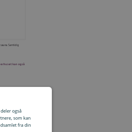
sauna. Samtidig
rhuset kan også
i deler også
rtnere, som kan
dsamlet fra din