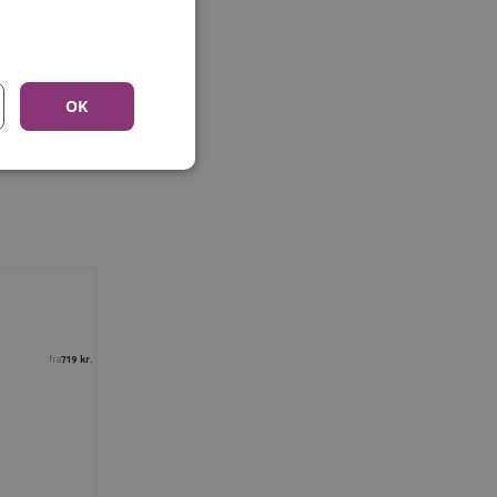
OK
fra
719 kr.