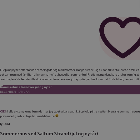
Julepynt pryder efterhånden handelsgader og butiksfacader mange steder. Og du har sikkert allerede snakket lid
det sammen med familien eller vennerne i et hyggeligt sommerhus! Rigtig mange danskere elsker nemlig at fejr
over nogle af de bedste tilbud på sommerhuse henover jul og nytår. Jeg har forsøgt at finde tilbud, der kan lidt 
Sommerhuse henover jul og nytår
DECEMBER – JANUAR
OBS
: I alle eksemplerne herunder har jeg taget udgangspunkt i ophold på tre nætter. Men alle sommerhusene kan
prøv endelig selv at lege lidt med datoerne
Jylland
Sommerhus ved Saltum Strand (jul og nytår)