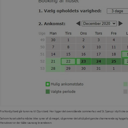
Fra Nordjylland går turen nu til Djursland. Her ligger det ovenstående sommerhus ved St. Sjørup i idylliske o
Selvom huset udefra måske ikke syner af så meget, så gemmer det altså på et ganske charmerende og hyggelig
Herudover er der både sauna og brændeovn.