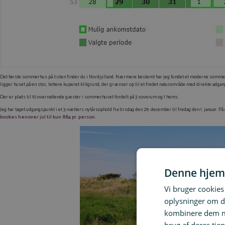
Det første sommerhus på listen finder du i Nordjylland. Nærmere bestemt har jeg fundet et moderne sommer
ligger huset på en stor, lettere kuperet klitgrund, der grænser op til et fredet naturområde med direkte adgang
Der er plads til 10 overnattende gæster i sommerhuset fordelt på 3 soverum og 1 hems.
Jeg har taget udgangspunkt i et 3-nætters nytårsophold fra tirsdag den 29. december til fredag den 1. januar. På d
bookes henover jul til kun 884 pr. person
.
Denne hjem
Vi bruger cookies 
oplysninger om d
kombinere dem me