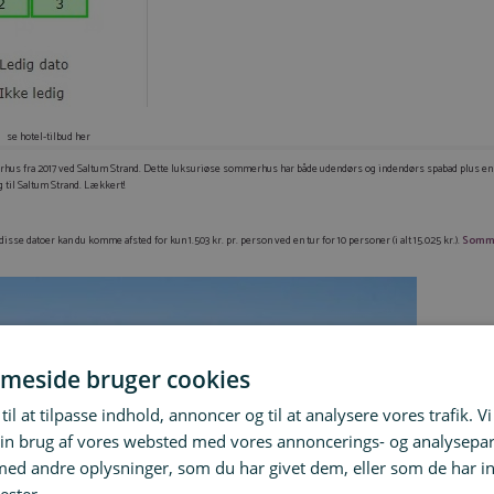
se hotel-tilbud her
hus fra 2017 ved Saltum Strand. Dette luksuriøse sommerhus har både udendørs og indendørs spabad plus en 
 til Saltum Strand. Lækkert!
isse datoer kan du komme afsted for kun 1.503 kr. pr. person ved en tur for 10 personer (i alt 15.025 kr.).
Somme
meside bruger cookies
til at tilpasse indhold, annoncer og til at analysere vores trafik. V
in brug af vores websted med vores annoncerings- og analysepa
d andre oplysninger, som du har givet dem, eller som de har in