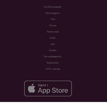
Om Rejsespejder
Rejsemagasin
FAQ
Presse
Partnerskab
Vilkår
Jobs
Kontakt
Persondatapolitik
Nyhedsbrev
HTML sitemap
Fra
Se tilbud
391 kr.