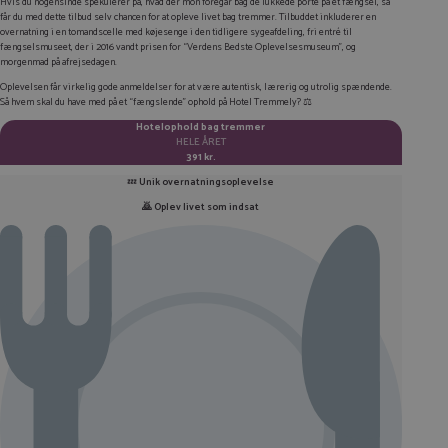
Hvis du nogensinde spekulerer på, hvad der mon foregår bag de lukkede porte på et fængsel, så
LINKEDIN
får du med dette tilbud selv chancen for at opleve livet bag tremmer. Tilbuddet inkluderer en
overnatning i en tomandscelle med køjesenge i den tidligere sygeafdeling, fri entré til
TWITTER
fængselsmuseet, der i 2016 vandt prisen for “Verdens Bedste Oplevelsesmuseum”, og
morgenmad på afrejsedagen.
E-MAIL
Oplevelsen får virkelig gode anmeldelser for at være autentisk, lærerig og utrolig spændende.
Så hvem skal du have med på et “fængslende” ophold på Hotel Tremmely? ⚖
KOPIER LINK
Hotelophold bag tremmer
HELE ÅRET
391 kr.
💤
Unik overnatningsoplevelse
🙇 Oplev livet som indsat