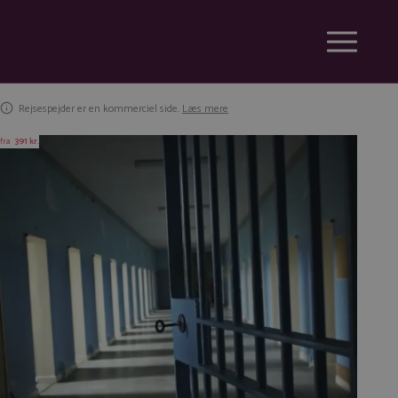
Rejsespejder er en kommerciel side.
Læs mere
fra
391 kr.