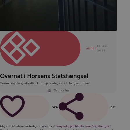
16. JUL
ANDET
2025
Overnat i Horsens Statsfængsel
Overnatning i fængselscelle inkl. morgenmad og entré til fængselsmuseet
Se tilbud her
GEM
DEL
FACEBOOK
I dag er vi faldet over en herlig mulighed for et
fængselsophold i Horsens Statsfængsel
!