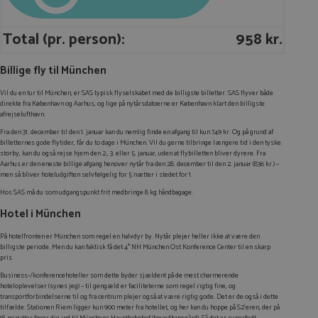
Total (pr. person):
958 kr.
Billige fly til München
Vil du en tur til München, er SAS typisk flyselskabet med de billigste billetter. SAS flyver både
direkte fra København og Aarhus, og lige på nytårsdatoerne er København klart den billigste
afrejselufthavn.
Fra den 31. december til den 1. januar kan du nemlig finde en afgang til kun 749 kr. Og på grund af
billetternes gode flytider, får du to dage i München. Vil du gerne tilbringe længere tid i den tyske
storby, kan du også rejse hjem den 2., 3. eller 5. januar, uden at flybilletten bliver dyrere. Fra
Aarhus er den eneste billige afgang henover nytår fra den 28. december til den 2. januar (836 kr.) –
men så bliver hoteludgiften selvfølgelig for 5 nætter i stedet for 1.
Hos SAS må du som udgangspunkt frit medbringe 8 kg håndbagage.
Hotel i München
På hotelfronten er München som regel en halvdyr by. Nytår plejer heller ikke at være den
billigste periode. Men du kan faktisk få det 4* NH München Ost Konference Center til en skarp
pris.
Business-/konferencehoteller som dette byder sjældent på de mest charmerende
hoteloplevelser (synes jeg) – til gengæld er faciliteterne som regel rigtig fine, og
transportforbindelserne til og fra centrum plejer også at være rigtig gode. Det er de også i dette
tilfælde. Stationen
Riem
ligger kun 900 meter fra hotellet, og her kan du hoppe på S2’eren, der på
18 minutter fører dig ind til Münchens
Hauptbahnhof
(hovedbanegård). Så det er superfedt.