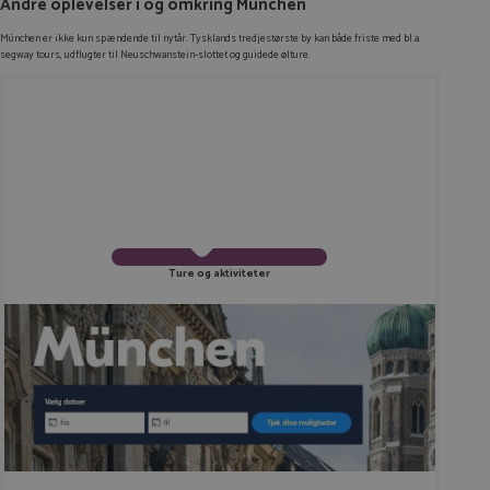
Andre oplevelser i og omkring München
München er ikke kun spændende til nytår. Tysklands tredjestørste by kan både friste med bl.a.
segway tours, udflugter til Neuschwanstein-slottet og guidede ølture.
Ture og aktiviteter