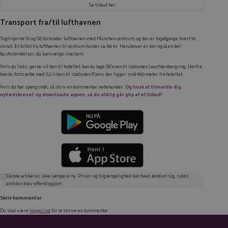
Se tilbud her
Transport fra/til lufthavnen
Toglinjerne S1 og S8 forbinder lufthavnen med München centrum, og der er togafgange hvert 10.
minut. En billet fra lufthavnen til centrum koster ca. 86 kr. Herudover er der også en del
busforbindelser, du kan vælge imellem.
Hvis du f.eks. gerne vil hen til hotellet, kan du tage S8’eren til stationen
Leuchtenbergring
. Herfra
kan du fortsætte med S2-linjen til stationen
Riem
, der ligger små 900 meter fra hotellet.
Hvis du har spørgsmål, så skriv en kommentar nedenunder.
Og husk at tilmelde dig
nyhedsbrevet og downloade appen, så du aldrig går glip af et tilbud!
Denne artikel er ikke længere ny. Priser og tilgængelighed kan have ændret sig, siden
artiklen blev offentliggjort.
Skriv kommentar
Du skal være
logget ind
for at skrive en kommentar