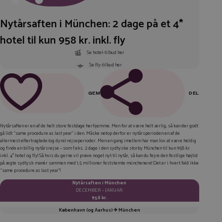
Nytårsaften i München: 2 dage på et 4*
hotel til kun 958 kr. inkl. fly
Se hotel-tilbud her
Se fly-tilbud her
GEM
DEL
FACEBOOK
Nytårsaften er en af de helt store festdage herhjemme. Men for at være helt ærlig, så kan der godt
gå lidt “same procedure as last year” i den. Måske netop derfor er nytårsperioden en af de
LINKEDIN
allermest eftertragtede (og dyre) rejseperioder. Men en gang imellem har man lov at være heldig
og finde en billig nytårsrejse – som f.eks. 2 dage i den sydtyske storby München til kun 958 kr.
TWITTER
inkl.
4* hotel og fly! Så hvis du gerne vil prøve noget nyt til nytår, så kan du fejre den festlige højtid
på ægte sydtysk manér sammen med 1,5 millioner feststemte münchenere! Det er i hvert fald ikke
“same procedure as last year”!
E-MAIL
Nytårsaften i München
KOPIER LINK
DECEMBER – JANUAR
958 kr.
København (og Aarhus) ✈ München