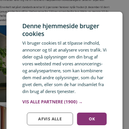
En enkelt nat på et standardværelse til 2 personer henover nytår fra den 31. december til den 1.
januar koster kun 418 kr. Ved en rejse for 2 bliver prisen derfor kun 209 kr. pr. person. Vil du
hellere selv finde et hotel i München, skal du naturligvis være velkommen til selv at finde et
andet hotel.
Denne hjemmeside bruger
cookies
Vi bruger cookies til at tilpasse indhold,
annoncer og til at analysere vores trafik. Vi
deler også oplysninger om din brug af
vores websted med vores annoncerings-
og analysepartnere, som kan kombinere
dem med andre oplysninger, som du har
givet dem, eller som de har indsamlet fra
din brug af deres tjenester.
Læs mere
VIS ALLE PARTNERE
(1900) →
AFVIS ALLE
OK