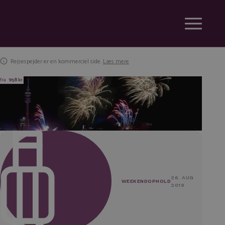
Rejsespejder er en kommerciel side.
Læs mere
fra
958 kr.
26. AUG
WEEKENDOPHOLD
2019