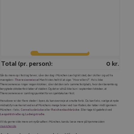
Total (pr. person):
0 kr.
Går du mere op i fest og farver, så er der dog i München særligt ét sted, der skiller sig ud fra
mængden –
Theresienwiese
! Man fristes helt til at sige: “Hvor ellers?”. Hvis ikke
Theresienwiese ringer nogen klokker, så er det den selv samme festplads, hvor den berømte og
berygtede oktoberfest løber af stablen. Og det er altså ikke kun i september/oktober, at
Theresienwiese er samlingspunktet for en spektakulær fest.
Herudover er der flere steder i byen, du kan overveje at smutte forbi. Du kan f.eks. vælge at nyde
midnatsfyrværkeriet ved en af Münchens mange broer ved Isar-floden, der løber midt igennem
München – f.eks.
Corneliusbrücke
eller
Reichenbachbrücke
. Eller tage til gadefest ved
Leopoldstraße
og
Ludwigstraße
.
Vil du gerne vide mere om nytårsaften i München, kan du læse mere på hjemmesiden
muenchen.de
.