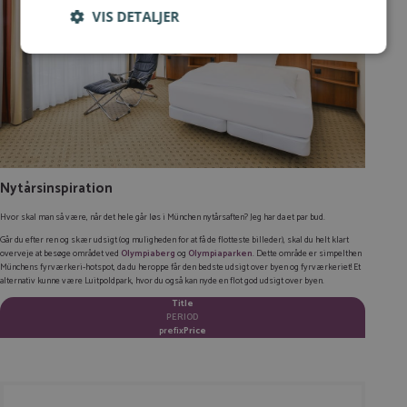
VIS DETALJER
Log ind for at gemme hvad der inspirerer dig
Du kan tilføje op til 99 tilbud
Tilmeld
Nytårsinspiration
Hvor skal man så være, når det hele går løs i München nytårsaften? Jeg har da et par bud.
Går du efter ren og skær udsigt (og muligheden for at få de flotteste billeder), skal du helt klart
overveje at besøge området ved
Olympiaberg
og
Olympiaparken
. Dette område er simpelthen
Münchens fyrværkeri-hotspot, da du heroppe får den bedste udsigt over byen og fyrværkeriet! Et
alternativ kunne være Luitpoldpark, hvor du også kan nyde en flot god udsigt over byen.
Title
PERIOD
prefix
Price