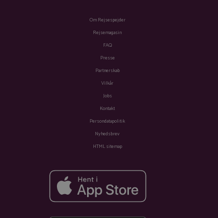
Om Rejsespejder
Rejsemagasin
FAQ
Presse
Partnerskab
Vilkår
Jobs
Kontakt
Persondatapolitik
Nyhedsbrev
HTML sitemap