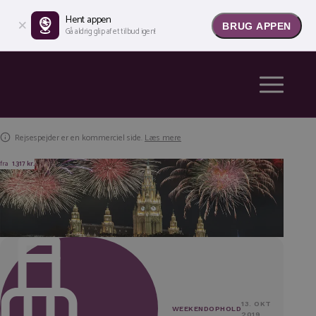
Hent appen
BRUG APPEN
Gå aldrig glip af et tilbud igen!
Rejsespejder er en kommerciel side.
Læs mere
fra
1.317 kr.
13. OKT
WEEKENDOPHOLD
2019