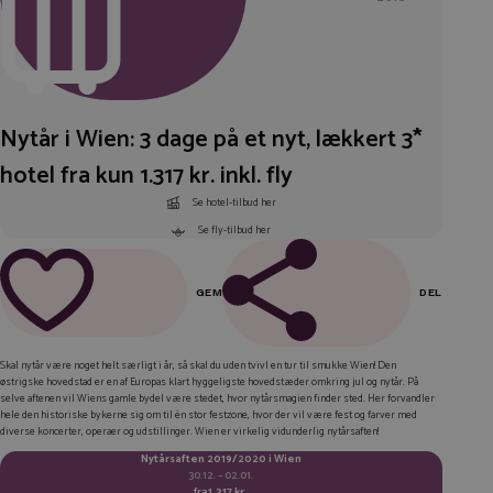
Nytår i Wien: 3 dage på et nyt, lækkert 3*
hotel fra kun 1.317 kr. inkl. fly
Se hotel-tilbud her
Se fly-tilbud her
GEM
DEL
FACEBOOK
Skal nytår være noget helt særligt i år, så skal du uden tvivl en tur til smukke Wien! Den
østrigske hovedstad er en af Europas klart hyggeligste hovedstæder omkring jul og nytår. På
LINKEDIN
selve aftenen vil Wiens gamle bydel være stedet, hvor nytårsmagien finder sted. Her forvandler
hele den historiske bykerne sig om til én stor festzone, hvor der vil være fest og farver med
TWITTER
diverse koncerter, operaer og udstillinger. Wien er virkelig vidunderlig nytårsaften!
Nytårsaften 2019/2020 i Wien
E-MAIL
30.12. – 02.01.
fra
1.317 kr.