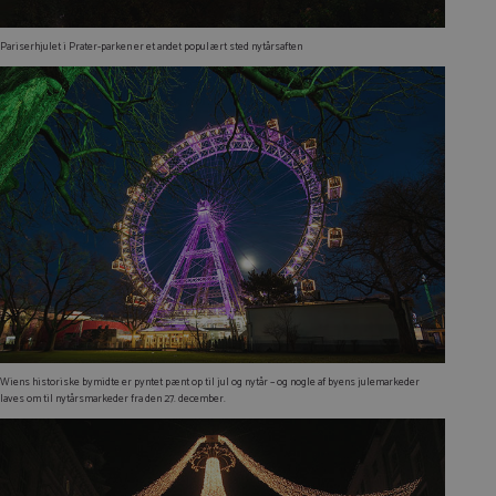
Pariserhjulet i Prater-parken er et andet populært sted nytårsaften
Wiens historiske bymidte er pyntet pænt op til jul og nytår – og nogle af byens julemarkeder
laves om til nytårsmarkeder fra den 27. december.