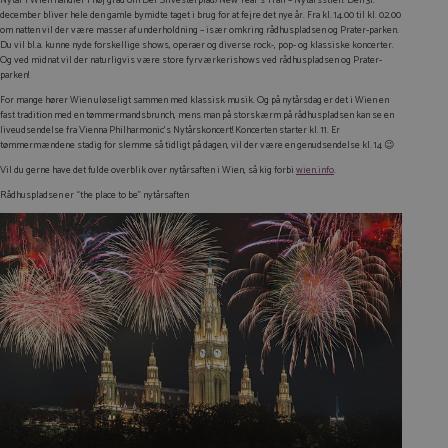
Nytår i Wien handler i høj grad om Der Silvesterpfad/New Year’s Trail – Nytårsstien. Den 31.
december bliver hele den gamle bymidte taget i brug for at fejre det nye år. Fra kl. 14.00 til kl. 02.00
om natten vil der være masser af underholdning – især omkring rådhuspladsen og Prater-parken.
Du vil bl.a. kunne nyde forskellige shows, operaer og diverse rock-, pop- og klassiske koncerter.
Og ved midnat vil der naturligvis være store fyrværkerishows ved rådhuspladsen og Prater-
parken!
For mange hører Wien uløseligt sammen med klassisk musik. Og på nytårsdag er det i Wien en
fast tradition med en tømmermandsbrunch, mens man på storskærm på rådhuspladsen kan se en
liveudsendelse fra Vienna Philharmonic’s Nytårskoncert! Koncerten starter kl. 11. Er
tømmermændene stadig for slemme så tidligt på dagen, vil der være en genudsendelse kl. 14 😉
Vil du gerne have det fulde overblik over nytårsaften i Wien, så kig forbi
wien.info
.
Rådhuspladsen er “the place to be” nytårsaften