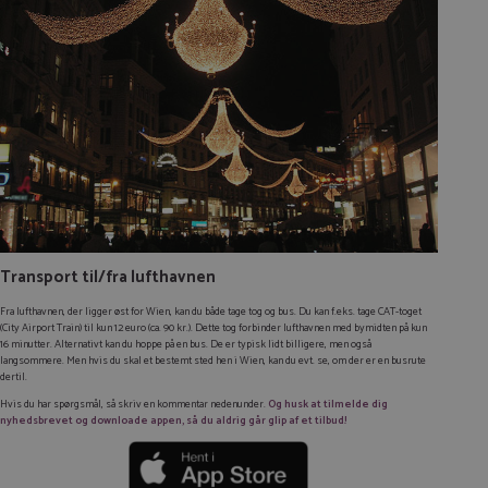
Transport til/fra lufthavnen
Fra lufthavnen, der ligger øst for Wien, kan du både tage tog og bus. Du kan f.eks. tage CAT-toget
(City Airport Train) til kun 12 euro (ca. 90 kr.). Dette tog forbinder lufthavnen med bymidten på kun
16 minutter. Alternativt kan du hoppe på en bus. De er typisk lidt billigere, men også
langsommere. Men hvis du skal et bestemt sted hen i Wien, kan du evt. se, om der er en busrute
dertil.
Hvis du har spørgsmål, så skriv en kommentar nedenunder.
Og husk at tilmelde dig
nyhedsbrevet og downloade appen, så du aldrig går glip af et tilbud!