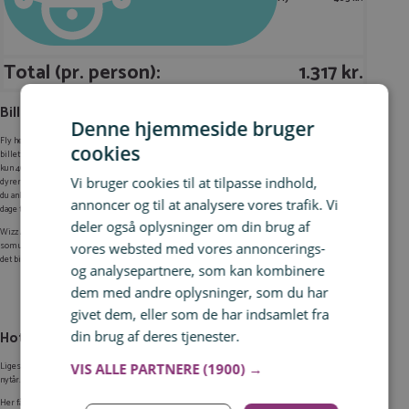
Total (pr. person):
1.317 kr.
Billige fly til Wien
Denne hjemmeside bruger
Fly henover nytår er næsten altid megadyre, men i dag har jeg fundet superbillige tur/retur-
cookies
billetter fra Billund til Wien. Fra mandag den 30. december til torsdag den 2. januar koster billetter
kun 403 kr. hos Wizz Air og Laudamotion. Vil du hellere flyve fra København, er flybilletter noget
Vi bruger cookies til at tilpasse indhold,
dyrere – her skal du af med 852 kr. på de samme datoer. Jeg har før skrevet om nytårsrejser, hvor
du ankommer den 31. december og rejser hjem den 1. januar. I dette eksempel får du dog tre hele
annoncer og til at analysere vores trafik. Vi
dage til at nyde Wien fra sin allersmukkeste side!
deler også oplysninger om din brug af
Wizz Air og Laudamotion har begge bagagepolitiker i stil med Ryanairs. Det vil sige, at billetten
som udgangspunkt kun inkluderer en mindre håndtaske. Hvis du vil have ekstra bagage med, er
vores websted med vores annoncerings-
det billigst at booke direkte gennem flyselskabernes egne sider).
og analysepartnere, som kan kombinere
dem med andre oplysninger, som du har
givet dem, eller som de har indsamlet fra
din brug af deres tjenester.
Læs mere
Hotel i Wien
Ligesom det er tilfældet med flybilletter, er hoteller som regel også temmelig pebrede henover
VIS ALLE PARTNERE
(1900) →
nytår. Jeg har dog fundet det nye og anmelderroste 3* Hotel Rainers21.
Her får du et moderne og stilfuldt hotel med lyse, komfortable værelser, der er udstyret med