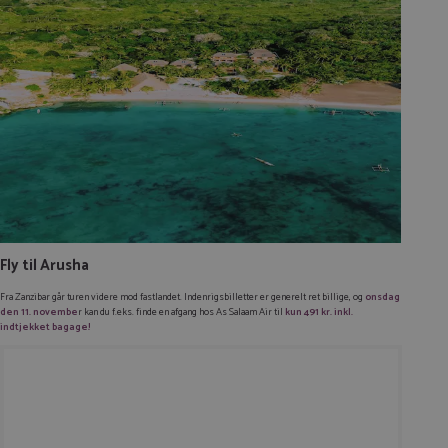
Fly til Arusha
Fra Zanzibar går turen videre mod fastlandet. Indenrigsbilletter er generelt ret billige, og
onsdag
den 11. novembe
r kan du f.eks. finde en afgang hos As Salaam Air til
kun 491 kr. inkl.
indtjekket bagage!