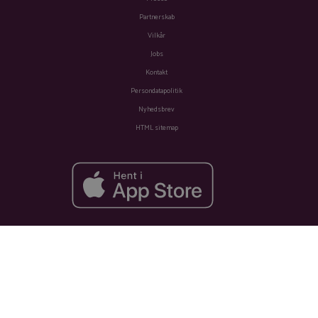
Partnerskab
Vilkår
Jobs
Kontakt
Persondatapolitik
Nyhedsbrev
HTML sitemap