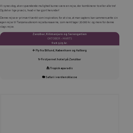
KOPIER LINK
Vi synes dog, at en spændende mulighed kunne være en rejse, der kombinerer to eller alle tre!
Og det er lige præcis, hvad vi har gjort herunder!
Denne rejse er primært tænkt som inspiration, for at vise, at man sagtens kan sammensætte sin
egen rejse til Tanzania udenom rejsebureauerne, som nemt tager 20.000 kr. og mere for denne
slags rejse.
Zanzibar, Kilimanjaro og Serengetien
OKTOBER – MARTS
fra
9.525 kr.
✈️ Fly fra Billund, København og Aalborg
✨ Firstjernet hotel på Zanzibar
🏝️ Tropisk øparadis
🐘 Safari i verdensklasse