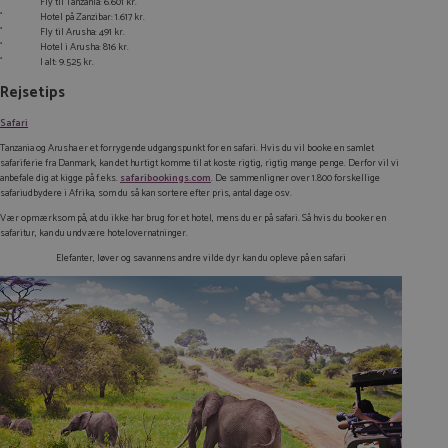
Fly til Tanzania: 6.601 kr.
Hotel på Zanzibar: 1.617 kr.
Fly til Arusha: 491 kr.
Hotel i Arusha: 816 kr.
I alt: 9.525 kr.
Rejsetips
Safari
Tanzania og Arusha er et forrygende udgangspunkt for en safari. Hvis du vil booke en samlet
safariferie fra Danmark, kan det hurtigt komme til at koste rigtig, rigtig mange penge. Derfor vil vi
anbefale dig at kigge på f.eks.
safaribookings.com
. De sammenligner over 1.800 forskellige
safariudbydere i Afrika, som du så kan sortere efter pris, antal dage osv.
Vær opmærksom på, at du ikke har brug for et hotel, mens du er på safari. Så hvis du booker en
safaritur, kan du undvære hotelovernatninger.
Elefanter, løver og savannens andre vilde dyr kan du opleve på en safari