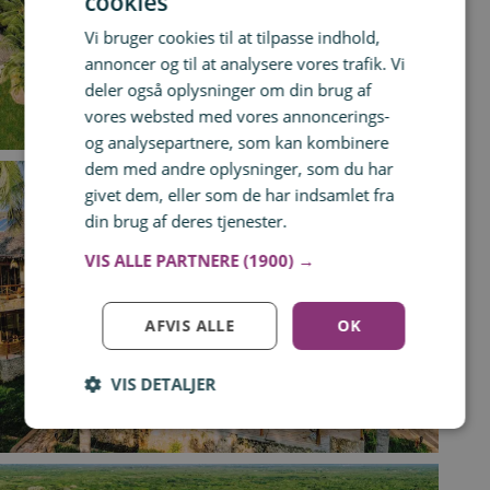
cookies
Vi bruger cookies til at tilpasse indhold,
annoncer og til at analysere vores trafik. Vi
deler også oplysninger om din brug af
vores websted med vores annoncerings-
og analysepartnere, som kan kombinere
dem med andre oplysninger, som du har
givet dem, eller som de har indsamlet fra
din brug af deres tjenester.
Læs mere
VIS ALLE PARTNERE
(1900) →
AFVIS ALLE
OK
VIS DETALJER
Log ind for at gemme hvad der inspirerer dig
Du kan tilføje op til 99 tilbud
Tilmeld