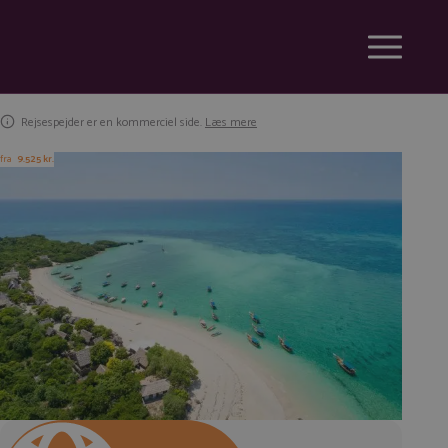
Rejsespejder er en kommerciel side.
Læs mere
fra
9.525 kr.