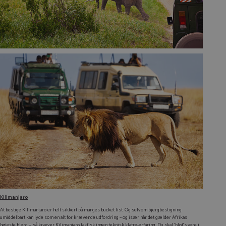
Kilimanjaro
At bestige Kilimanjaro er helt sikkert på manges
bucket list
. Og selvom bjergbestigning
umiddelbart kan lyde som en alt for krævende udfordring – og især når det gælder Afrikas
højeste bjerg – så kræver Kilimanjaro faktisk ingen teknisk klatre-erfaring. Du skal ‘blot’ være i