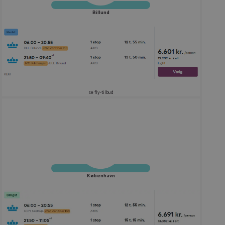
Billund
se fly-tilbud
København