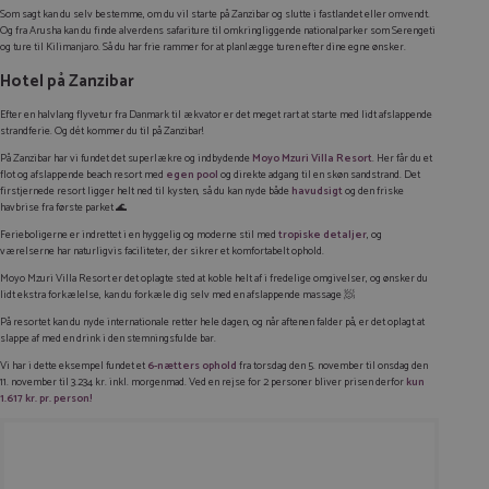
Som sagt kan du selv bestemme, om du vil starte på Zanzibar og slutte i fastlandet eller omvendt.
Og fra Arusha kan du finde alverdens safariture til omkringliggende nationalparker som Serengeti
og ture til Kilimanjaro. Så du har frie rammer for at planlægge turen efter dine egne ønsker.
Hotel på Zanzibar
Efter en halvlang flyvetur fra Danmark til ækvator er det meget rart at starte med lidt afslappende
strandferie. Og dét kommer du til på Zanzibar!
På Zanzibar har vi fundet det superlækre og indbydende
Moyo Mzuri Villa Resort
. Her får du et
flot og afslappende beach resort med
egen pool
og direkte adgang til en skøn sandstrand. Det
firstjernede resort ligger helt ned til kysten, så du kan nyde både
havudsigt
og den friske
havbrise fra første parket 🌊
Ferieboligerne er indrettet i en hyggelig og moderne stil med
tropiske detaljer
, og
værelserne har naturligvis faciliteter, der sikrer et komfortabelt ophold.
Moyo Mzuri Villa Resort er det oplagte sted at koble helt af i fredelige omgivelser, og ønsker du
lidt ekstra forkælelse, kan du forkæle dig selv med en afslappende massage 🧖
På resortet kan du nyde internationale retter hele dagen, og når aftenen falder på, er det oplagt at
slappe af med en drink i den stemningsfulde bar.
Vi har i dette eksempel fundet et
6-nætters ophold
fra torsdag den 5. november til onsdag den
11. november til 3.234 kr. inkl. morgenmad. Ved en rejse for 2 personer bliver prisen derfor
kun
1.617 kr. pr. person!