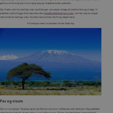
god fysisk form og klar til en rigtig lang og strabadserende vandretur.
Der findes seks forskellige ruter op af bjerget, som plejer at tage alt mellem fem og ni dage. Vi
anbefaler altid at kigge forbi hjemmesiden
climbingkilimanjaro.com
, som har masser af god
info om de forskellige ruter, hvordan man kommer dertil og meget mere.
Kilimanjaro med sin karakteristiske flade top
Pas og visum
Der er visumpligt i Tanzania, og du kan få et turistvisum i lufthavnen ved indrejsen. Dog anbefaler
udenrigsministeriet, at man
søger visum inden rejsen
. Dit pas skal herudover være gyldigt 6