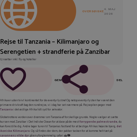
4. MAJ
OVERSØISKE
2026
Rejse til Tanzania – Kilimanjaro og
Serengetien + strandferie på Zanzibar
12 nætter inkl. fly og hoteller
GEM
DEL
FACEBOOK
Afrika er uden tvivl kontinentet for de eventyrlystne! Og netop eventyrlysten har været den
primære drivkraft bag den rundrejse, vi i dag har set nærmere på. Rejsepilen peger mod
LINKEDIN
Tanzania
i det østlige Afrika lidt syd for ækvator.
TWITTER
Globetrottere verden over drømmer om Tanzania af forskellige grunde. Nogle vælger at sætte
kursen mod Zanzibar i Det Indiske Ocean for at dase på de mest
forrygende palmestrande
, du
kan forestille dig. Andre tager turen til Tanzanias fastland for at bestige Afrikas højeste bjerg,
det
E-MAIL
ikoniske Kilimanjaro
. Og så findes der dem, der pakker tasken for at komme helt tæt på
savannens vilde dyr
på en uforglemmelig safari ⛰️🐘