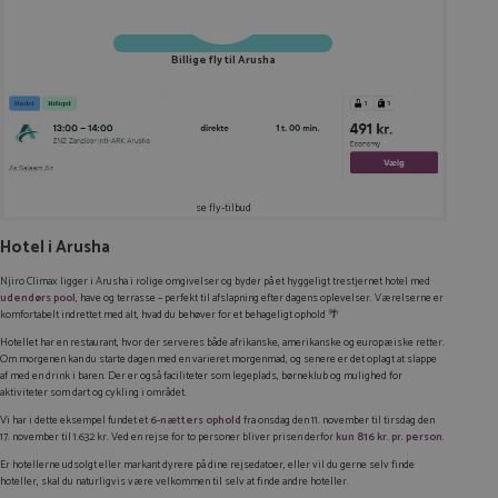
Billige fly til Arusha
se fly-tilbud
Hotel i Arusha
Njiro Climax ligger i Arusha i rolige omgivelser og byder på et hyggeligt trestjernet hotel med
udendørs pool
, have og terrasse – perfekt til afslapning efter dagens oplevelser. Værelserne er
komfortabelt indrettet med alt, hvad du behøver for et behageligt ophold 🌴
Hotellet har en restaurant, hvor der serveres både afrikanske, amerikanske og europæiske retter.
Om morgenen kan du starte dagen med en varieret morgenmad, og senere er det oplagt at slappe
af med en drink i baren. Der er også faciliteter som legeplads, børneklub og mulighed for
aktiviteter som dart og cykling i området.
Vi har i dette eksempel fundet et
6-nætters ophold
fra onsdag den 11. november til tirsdag den
17. november til 1.632 kr. Ved en rejse for to personer bliver prisen derfor
kun 816 kr. pr. person
.
Er hotellerne udsolgt eller markant dyrere på dine rejsedatoer, eller vil du gerne selv finde
hoteller, skal du naturligvis være velkommen til selv at finde andre hoteller.