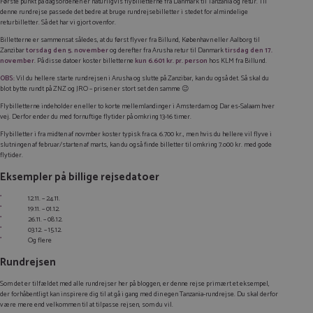
Første punkt på dagsordenen er naturligvis flybilletterne fra Danmark til Tanzania og retur. Til
denne rundrejse passede det bedre at bruge rundrejsebilletter i stedet for almindelige
returbilletter. Så det har vi gjort ovenfor.
Billetterne er sammensat således, at du først flyver fra Billund, København eller Aalborg til
Zanzibar
torsdag den 5. november
og derefter fra Arusha retur til Danmark
tirsdag den 17.
november
. På disse datoer koster billetterne
kun 6.601 kr.
pr. person
hos KLM fra Billund.
OBS:
Vil du hellere starte rundrejsen i Arusha og slutte på Zanzibar, kan du også det. Så skal du
blot bytte rundt på ZNZ og JRO – prisen er stort set den samme 😉
Flybilletterne indeholder en eller to korte mellemlandinger i Amsterdam og Dar es-Salaam hver
vej. Derfor ender du med fornuftige flytider på omkring 13-16 timer.
Flybilletter i fra midten af novmber koster typisk fra ca. 6.700 kr., men hvis du hellere vil flyve i
slutningen af februar/starten af marts, kan du også finde billetter til omkring 7.o00 kr. med gode
flytider.
Eksempler på billige rejsedatoer
12.11. – 24.11.
19.11. – 01.12.
26.11. – 08.12.
03.12. – 15.12.
Og flere
Rundrejsen
Som det er tilfældet med alle rundrejser her på bloggen, er denne rejse primært et eksempel,
der forhåbentligt kan inspirere dig til at gå i gang med din egen Tanzania-rundrejse. Du skal derfor
være mere end velkommen til at tilpasse rejsen, som du vil.