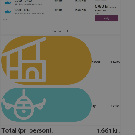
Se fly-tilbud
Hotel
684 kr.
Fly
977 kr.
Total (pr. person):
1.661 kr.