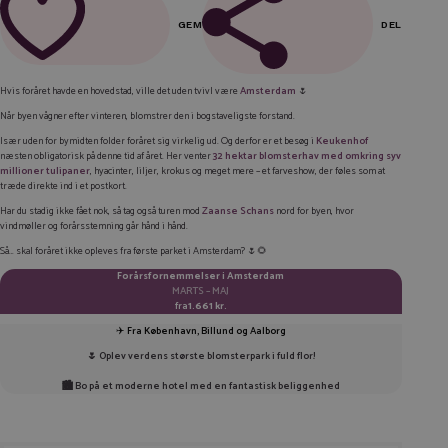
GEM
DEL
FACEBOOK
Hvis foråret havde en hovedstad, ville det uden tvivl være
Amsterdam
🌷
LINKEDIN
Når byen vågner efter vinteren, blomstrer den i bogstaveligste forstand.
Især uden for bymidten folder foråret sig virkelig ud. Og derfor er et besøg i
Keukenhof
TWITTER
næsten obligatorisk på denne tid af året. Her venter
32 hektar blomsterhav med omkring syv
millioner tulipaner
, hyacinter, liljer, krokus og meget mere – et farveshow, der føles som at
E-MAIL
træde direkte ind i et postkort.
Har du stadig ikke fået nok, så tag også turen mod
Zaanse Schans
nord for byen, hvor
KOPIER LINK
vindmøller og forårsstemning går hånd i hånd.
Så… skal foråret ikke opleves fra første parket i Amsterdam? 🌷🌻
Forårsfornemmelser i Amsterdam
MARTS – MAJ
fra
1.661 kr.
✈️
Fra København, Billund og Aalborg
🌷 Oplev verdens største blomsterpark i fuld flor!
🏙️ Bo på et moderne hotel med en fantastisk beliggenhed