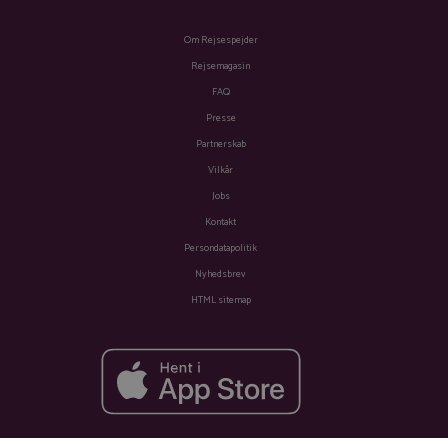
Om Rejsespejder
Rejsemagasin
FAQ
Presse
Partnerskab
Vilkår
Jobs
Kontakt
Persondatapolitik
Nyhedsbrev
HTML sitemap
Fra
Se tilbud
Se tilbud
1.661 kr.