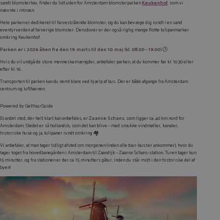
sandt blomsterhav, finder du lidt uden for Amsterdam blomsterparken
Keukenhof
, som vi
nævnte i introen.
Hele parken er dedikeret til farvestrålende blomster, og du kan bevæge dig rundt i en sand
eventyrverden af farverige blomster. Derudover er der også rigtig mange flotte tulipanmarker
omkring Keukenhof.
Parken er i 2026 åben fra den 19. marts til den 10. maj (kl. 08.00 – 19.00)
🕒
Hvis du vil undgå de store menneskemængder, anbefaler parken, at du kommer før kl. 10.30 eller
efter kl. 16.
Transporten til parken kan du nemt klare ved hjælp af bus. Der er både afgange fra Amsterdam
centrum og lufthavnen.
Powered by
GetYourGuide
Et andet sted, der helt klart kan anbefales, er
Zaanse Schans
, som ligger ca. 40 km nord for
Amsterdam. Stedet er så hollandsk, som det kan blive – med smukke vindmøller, kanaler,
historiske huse og ja, tulipaner rundt omkring 🏘️
Vi anbefaler, at man tager tidligt afsted om morgenen (inden alle tour-busser ankommer), hvor du
tager toget fra hovedbanegården i Amsterdam til Zaandijk – Zaanse Schans-station. Turen tager kun
15 minutter, og fra stationen er der ca. 15 minutters gåtur, inden du står midt i den historiske del af
byen!