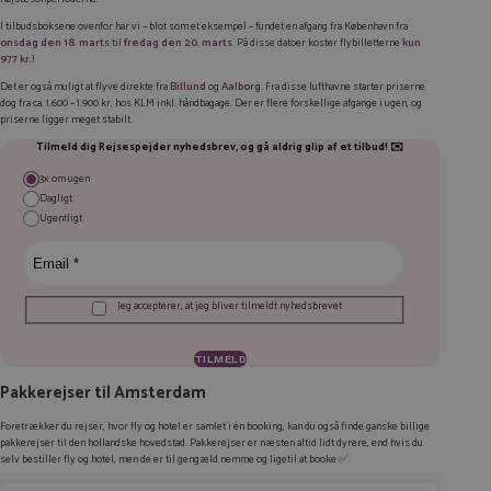
I tilbudsboksene ovenfor har vi – blot som et eksempel – fundet en afgang fra København fra
onsdag den 18. marts
til
fredag den 20. marts
. På disse datoer koster flybilletterne
kun
977 kr.!
Det er også muligt at flyve direkte fra
Billund
og
Aalborg
. Fra disse lufthavne starter priserne
dog fra ca. 1.600 – 1.900 kr. hos KLM inkl. håndbagage. Der er flere forskellige afgange i ugen, og
priserne ligger meget stabilt.
Tilmeld dig Rejsespejder nyhedsbrev, og gå aldrig glip af et tilbud! ✉️
3x om ugen
Dagligt
Ugentligt
Jeg accepterer, at jeg bliver tilmeldt nyhedsbrevet
Pakkerejser til Amsterdam
Foretrækker du rejser, hvor fly og hotel er samlet i én booking, kan du også finde ganske billige
pakkerejser til den hollandske hovedstad. Pakkerejser er næsten altid lidt dyrere, end hvis du
selv bestiller fly og hotel, men de er til gengæld nemme og ligetil at booke ✅