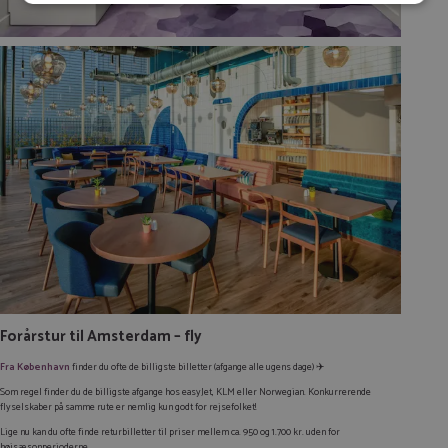
Tilmeld
Forårstur til Amsterdam – fly
Fra København
finder du ofte de billigste billetter (afgange alle ugens dage) ✈️
Som regel finder du de billigste afgange hos easyJet, KLM eller Norwegian. Konkurrerende
flyselskaber på samme rute er nemlig kun godt for rejsefolket!
Lige nu kan du ofte finde returbilletter til priser mellem ca. 950 og 1.700 kr. uden for
højsæsonperioderne.