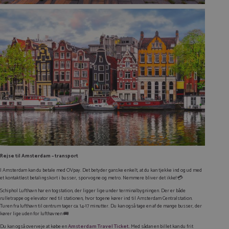
Rejse til Amsterdam – transport
I Amsterdam kan du betale med OVpay. Det betyder ganske enkelt, at du kan tjekke ind og ud med
et kontaktløst betalingskort i busser, sporvogne og metro. Nemmere bliver det ikke! 💳
Schiphol Lufthavn har en togstation, der ligger lige under terminalbygningen. Der er både
rulletrappe og elevator ned til stationen, hvor togene kører ind til Amsterdam Centralstation.
Turen fra lufthavn til centrum tager ca. 14-17 minutter. Du kan også tage en af de mange busser, der
kører lige uden for lufthavnen 🚌
Du kan også overveje at købe en
Amsterdam Travel Ticket.
Med sådan en billet kan du frit