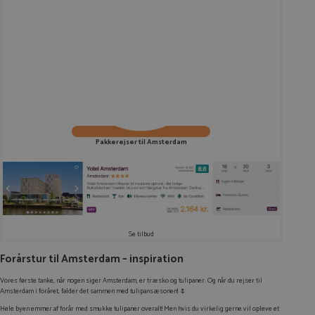
Pakkerejser til Amsterdam
Se tilbud
Forårstur til Amsterdam – inspiration
Vores første tanke, når nogen siger Amsterdam, er træsko og tulipaner. Og når du rejser til
Amsterdam i foråret, falder det sammen med tulipansæsonen! 🌷
Hele byen emmer af forår med smukke tulipaner overalt! Men hvis du virkelig gerne vil opleve et