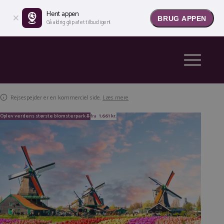
Hent appen
BRUG APPEN
Gå aldrig glip af et tilbud igen!
Rejsespejder er en kommerciel side.
Læs mere
Oplev verdens største blomsterpark🌷
fra
1.661 kr.