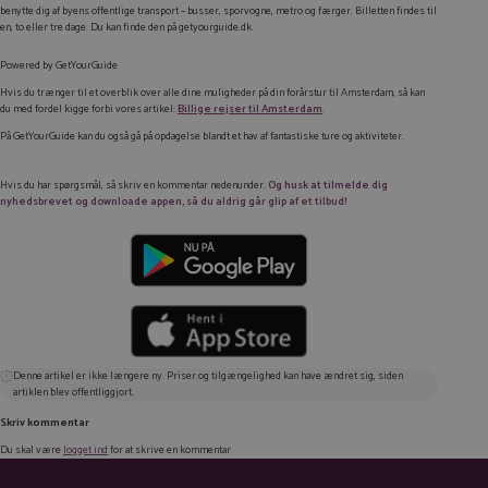
benytte dig af byens offentlige transport – busser, sporvogne, metro og færger. Billetten findes til
en, to eller tre dage. Du kan finde den på getyourguide.dk.
Powered by
GetYourGuide
Hvis du trænger til et overblik over alle dine muligheder på din forårstur til Amsterdam, så kan
du med fordel kigge forbi vores artikel:
Billige rejser til Amsterdam
.
På GetYourGuide kan du også gå på opdagelse blandt et hav af fantastiske ture og aktiviteter.
Hvis du har spørgsmål, så skriv en kommentar nedenunder.
Og husk at tilmelde dig
nyhedsbrevet og downloade appen, så du aldrig går glip af et tilbud!
Denne artikel er ikke længere ny. Priser og tilgængelighed kan have ændret sig, siden
artiklen blev offentliggjort.
Skriv kommentar
Du skal være
logget ind
for at skrive en kommentar