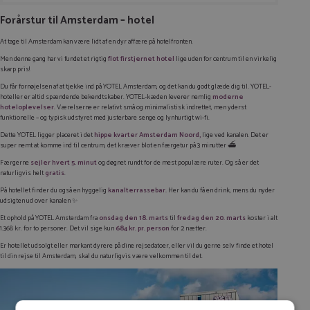
Forårstur til Amsterdam – hotel
At tage til Amsterdam kan være lidt af en dyr affære på hotelfronten.
Men denne gang har vi fundet et rigtig
flot firstjernet hotel
lige uden for centrum til en virkelig
skarp pris!
Du får fornøjelsen af at tjekke ind på YOTEL Amsterdam, og det kan du godt glæde dig til. YOTEL-
hoteller er altid spændende bekendtskaber. YOTEL-kæden leverer nemlig
moderne
hoteloplevelser.
Værelserne er relativt små og minimalistisk indrettet, men yderst
funktionelle – og typisk udstyret med justerbare senge og lynhurtigt wi-fi.
Dette YOTEL ligger placeret i det
hippe kvarter Amsterdam Noord,
lige ved kanalen. Det er
super nemt at komme ind til centrum, det kræver blot en færgetur på 3 minutter ⛴️
Færgerne
sejler hvert 5. minut
og døgnet rundt for de mest populære ruter. Og så er det
naturligvis helt
gratis
.
På hotellet finder du også en hyggelig
kanalterrassebar.
Her kan du få en drink, mens du nyder
udsigten ud over kanalen ✨
Et ophold på YOTEL Amsterdam fra
onsdag den 18. marts
til
fredag den 20. marts
koster i alt
1.368 kr. for to personer. Det vil sige kun
684 kr. pr. person
for 2 nætter.
Er hotellet udsolgt eller markant dyrere på dine rejsedatoer, eller vil du gerne selv finde et hotel
til din rejse til Amsterdam, skal du naturligvis være velkommen til det.