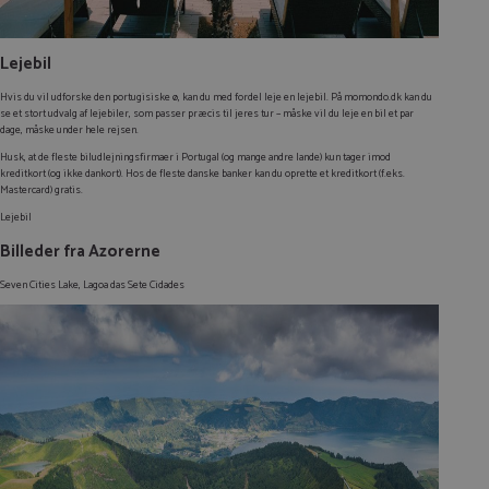
Lejebil
Hvis du vil udforske den portugisiske ø, kan du med fordel leje en lejebil. På momondo.dk kan du
se et stort udvalg af lejebiler, som passer præcis til jeres tur – måske vil du leje en bil et par
dage, måske under hele rejsen.
Husk, at de fleste biludlejningsfirmaer i Portugal (og mange andre lande) kun tager imod
kreditkort (og ikke dankort). Hos de fleste danske banker kan du oprette et kreditkort (f.eks.
Mastercard) gratis.
Lejebil
Billeder fra Azorerne
Seven Cities Lake, Lagoa das Sete Cidades