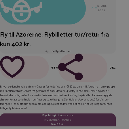
5. JUL
FLY
2021
Fly til Azorerne: Flybilletter tur/retur fra
kun 402 kr.
Se fly-tilbud her
GEM
DEL
FACEBOOK
Bliver de danske kolde vintermåneder for kedelige og grå? Så tag en tur til Azorerne – en ø-gruppe
midt i Atlanterhavet. Azorerne gemmer på en fuldstændig fortryllende smuk natur, og der er
LINKEDIN
fantastiske muligheder for en aktiv ferie med vandreture, klatring, kajak- eller kanoture og gode
chancer for at spotte hvaler, delfiner og spækhuggere. Samtidig er Azorerne også for dig, der
TWITTER
trænger til et pusterum og total afslapning. Og det bedste ved det hele er, at jeg i dag har fundet
billige fly til Azorerne!
E-MAIL
Flyv billigt til Azorerne
NOVEMBER – MARTS
KOPIER LINK
fra
402 kr.