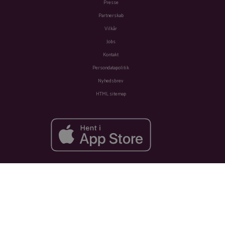
Presse
Partnerskab
Vilkår
Jobs
Kontakt
Persondatapolitik
Nyhedsbrev
HTML sitemap
Fra
Se tilbud
402 kr.