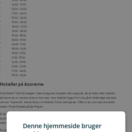
12.02 – 20.02
14.02 – 21.02
15.02 – 22.02
17.02 – 24.02
18.02 – 25.02
19.02 – 26.02
20.02 – 27.02
21.02 – 28.02
01.03 – 08.03
03.03 – 10.03
04.03 – 11.03
08.03 – 15.03
10.03 – 17.03
11.03 – 18.03
14.03 – 21.03
15.03 – 22.03
17.03 – 24.03
18.03 – 25.03
Hoteller på Azorerne
Flybilletter? Tjek! Så mangler I bare et tag over hovedet. Det vigtigste, når du leder efter hoteller
på Azorerne, er næsten, at du er klar over, hvor hotellet ligger! Hvis du på din hotelsøgeside bare
skriver “Azorerne”, kan du blive vist hoteller fra forskellige øer. Ofte vil du som nævnt ovenfor
lande i Ponta Delgada på São Miguel.
Er du til ren og skær luksus, kan du f.eks. overveje det femstjernede Pedras do Mar Resort & Spa
(4 ud af 5 på TripAdvisor og Travellers’ Choice 2021). Her får du et virkelig lækkert luksusresort
med infinity-pool, lækker havudsigt og glimrende spafaciliteter.
Denne hjemmeside bruger
Prisen for en hel uge (fra mandag den 17. januar til mandag den 24. januar) er i alt 3.256 kr. for et