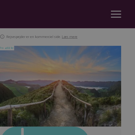
Rejsespejder er en kommerciel side.
Læs mere
fra
402 kr.