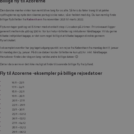
Billige fly til Azorerne
Den danske mørke vinter kan nemt blive lang for os alle. Så hvis du føler trang til at pakke
sydfrugterne og nyde den skønne portugisiske natur, så er heldet med dig. Du kan nemlig finde
billige flybilletter fra
København
fra november 2021 til marts 2022.
Flyturen tager godt og vel 8 timer med et enkelt stop i Lissabon på 2 timer. Prisniveauet ligger
generelt mellem de 400 og 500 kr. for tur/retur-billetter og inkluderer håndbagage. Vil du gerne
tilkøbe indtjekket bagage, er det som regel billigst at tilkøbe bagagen direkte gennem
flyselskabet.
I eksemplet ovenfor har jeg taget udgangspunkt i en rejse fra København fra mandag den 17. januar
til mandag den 24. januar. På disse datoer koster billetterne kun 402 kr. inkl. håndbagage.
Herudover findes der dog en lang række andre billige datoer 😉
Det er desværre er det ikke muligt at finde tilsvarende billige fly fra Jylland.
Fly til Azorerne -eksempler på billige rejsedatoer
16.11 – 23.11
17.11 – 24.11
18.11 – 25.11
19.11 – 26.11
20.11 – 27.11
22.11 – 29.11
23.11 – 30.11
25.11 – 02.12
26.11 – 03.12
27.11 – 04.12
28.11 – 05.12
29.11 – 06.12