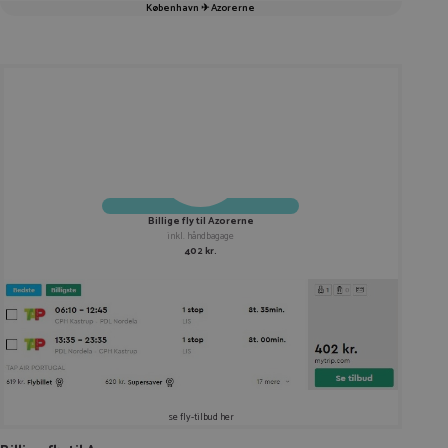
København ✈ Azorerne
Billige fly til Azorerne
inkl. håndbagage
402 kr.
se fly-tilbud her