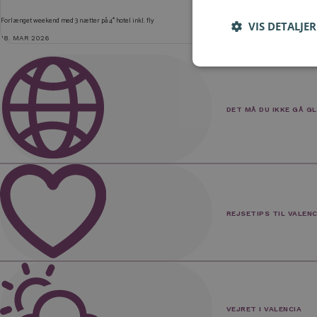
Forlænget weekend med 3 nætter på 4* hotel inkl. fly
VIS DETALJER
18. MAR 2026
DET MÅ DU IKKE GÅ GL
Drømmer du om spansk storbyferie, bør solrige Valencia være blandt dine topkandidater. Denne spanske storby
Valencia rummer et fantastisk miks af forskelligartede oplevelser, der gør byen til et stensikkert hit hos al
arkitektur og masser af nye, spændende projekter. Valencia skorter heller ikke ligefrem på kulinariske oplev
sydeuropæisk klima!
REJSETIPS TIL VALENC
Har du nogen spændende rejsetips til Valencia, så del dem her!
Del dit rejsetip
Du skal være
logget ind
for at skrive en kommentar
VEJRET I VALENCIA