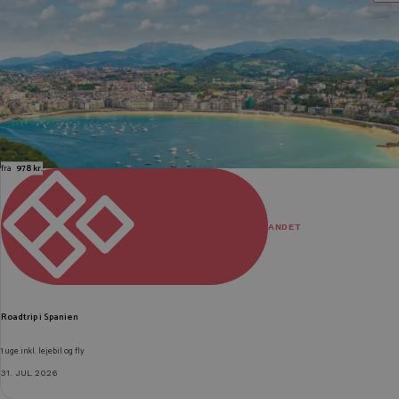
fra
978 kr.
ANDET
Roadtrip i Spanien
1 uge inkl. lejebil og fly
31. JUL 2026