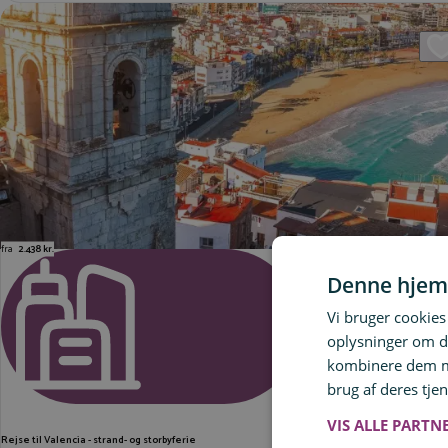
fra
2.438 kr.
Denne hjem
Vi bruger cookies 
STORBYFERIE
oplysninger om d
kombinere dem me
brug af deres tjen
VIS ALLE PARTN
Rejse til Valencia - strand- og storbyferie