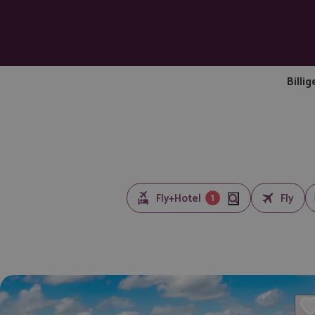
Billig
1