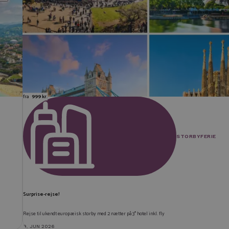
fra
999 kr.
STORBYFERIE
Surprise-rejse!
Rejse til ukendt europæisk storby med 2 nætter på 3* hotel inkl. fly
9. JUN 2026