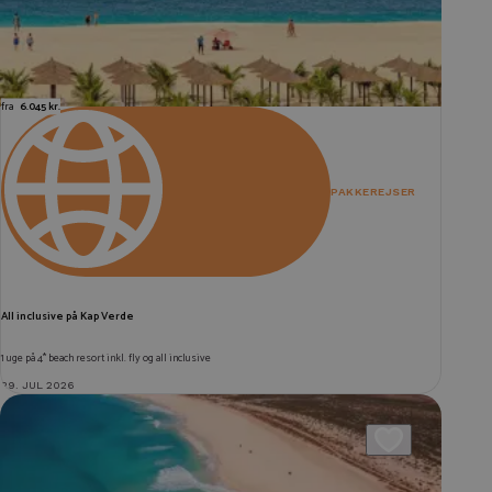
fra
6.045 kr.
PAKKEREJSER
All inclusive på Kap Verde
1 uge på 4* beach resort inkl. fly og all inclusive
29. JUL 2026