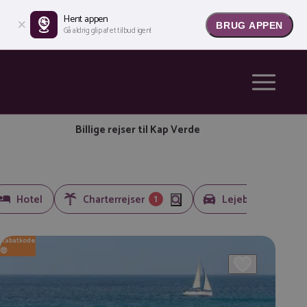
Hent appen
BRUG APPEN
Gå aldrig glip af et tilbud igen!
Billige rejser til Kap Verde
1
Rabatkode
🤑