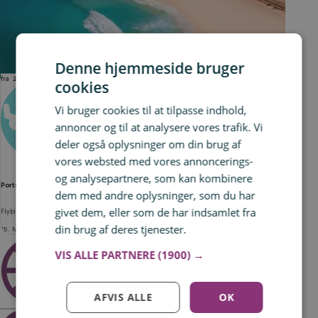
Denne hjemmeside bruger
fra
2.138 kr.
cookies
Vi bruger cookies til at tilpasse indhold,
FLY
annoncer og til at analysere vores trafik. Vi
deler også oplysninger om din brug af
vores websted med vores annoncerings-
og analysepartnere, som kan kombinere
Portugal + Kap Verde på samme rejse
dem med andre oplysninger, som du har
givet dem, eller som de har indsamlet fra
Flybilletter til Lissabon og Kap Verde tur/retur
din brug af deres tjenester.
Læs mere
15. MAJ 2026
VIS ALLE PARTNERE
(1900) →
DET MÅ DU IKKE GÅ GLIP AF
PÅ KAP VERDE
AFVIS ALLE
OK
Ønsker du at besøge Kap Verde, hvor solen skinner året rundt, og hvor livsmottoet er “No