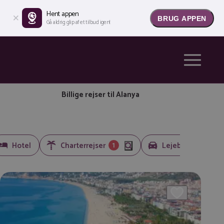
Hent appen
BRUG APPEN
Gå aldrig glip af et tilbud igen!
Billige rejser til Alanya
1