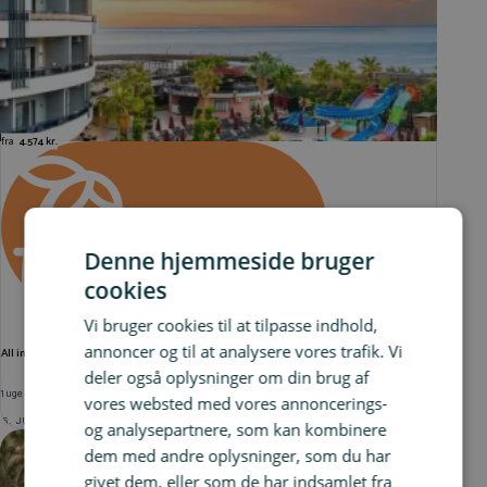
fra
4.574 kr.
ALL-INCLUSIVE
Denne hjemmeside bruger
cookies
Vi bruger cookies til at tilpasse indhold,
annoncer og til at analysere vores trafik. Vi
All inclusive ved Alanya
deler også oplysninger om din brug af
1 uge på 5* hotel inkl. fly og ultra all inclusive
vores websted med vores annoncerings-
6. JUL 2026
og analysepartnere, som kan kombinere
dem med andre oplysninger, som du har
givet dem, eller som de har indsamlet fra