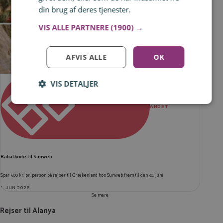
din brug af deres tjenester.
Læs mere
VIS ALLE PARTNERE
(1900) →
AFVIS ALLE
OK
VIS DETALJER
Log ind for at gemme hvad der inspirerer dig
Du kan tilføje op til 99 tilbud
ANDET
Tilmeld
Rabatkode til Sunweb
Spar 500 kr. pr. person på rejser til Grækenland hos Sunweb frem til den 30. juni
1. JUN 2026
Se mere
Rejser til Alanya