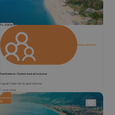
fra
3.737 kr.
FAMILIEFERIE
Familieferie i Tyrkiet med all inclusive
1 uge på 5* hotel inkl. fly og all inclusive
7. AUG 2026
All
inclusive
🍹