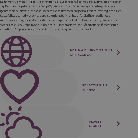
Drømmer du om en billig sol- og strandferie til Sydeuropa? Så er Tyrkiets sydkyst lige noget for
dig! Den mest populære destination på Tyrkiets sydlige middelhavskyst er Alanya. Alanya er
igennem årene blevet et af skandinavernes absolutte favoritrejsemål i middelhavsregionen. Den
tætbefolkede turistby byder på et pulserende natteliv, et hav af forskellige hoteller og all
inclusive-resorter, gode strandforhold og en bagende, tyrkisk sol! Samtidig er Tyrkiet et af de
steder i hele Sydeuropa, hvor du finder de billigste charterrejser. Går du efter at få mest mulig
strandferie for pengene, skal du derfor helt klart kigge nærmere Alanya!
DET MÅ DU IKKE GÅ GLIP
AF I ALANYA
Cleopatra Strand
Alanya er lig med strandferie. Så første attraktion, du ikke må gå glip af, er selvfølgelig byens
REJSETIPS TIL
strand. Faktisk er der flere forskellige strande i og omkring Alanya, men den mest berømte er
ALANYA
uden tvivl Cleopatra Beach. Denne lange, brede middelhavsstrand lokker hver sommer tusindvis
af glade strandgæster til. Cleopatra Strand er i øvrigt ofte at finde på diverse lister over Europas
bedste strande.
Har du nogen spændende rejsetips til Alanya, så del dem her!
Del dit rejsetip
VEJRET I
Du skal være
logget ind
for at skrive en kommentar
ALANYA