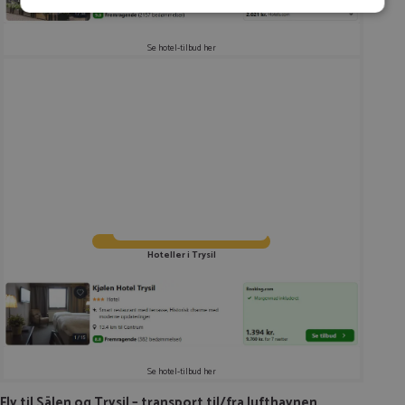
Du kan tilføje op til 99 tilbud
Tilmeld
Se hotel-tilbud her
Hoteller i Trysil
Se hotel-tilbud her
Fly til Sälen og Trysil – transport til/fra lufthavnen