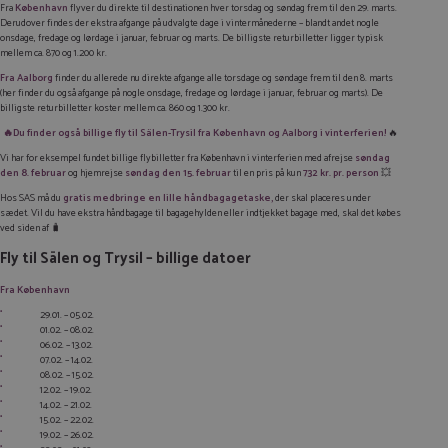
Fra
København
flyver du direkte til destinationen hver torsdag og søndag frem til den 29. marts.
Derudover findes der ekstra afgange på udvalgte dage i vintermånederne – blandt andet nogle
onsdage, fredage og lørdage i januar, februar og marts. De billigste returbilletter ligger typisk
mellem ca. 870 og 1.200 kr.
Fra Aalborg
finder du allerede nu direkte afgange alle torsdage og søndage frem til den 8. marts
(her finder du også afgange på nogle onsdage, fredage og lørdage i januar, februar og marts). De
billigste returbilletter koster mellem ca. 860 og 1.300 kr.
🔥Du finder også billige fly til Sälen-Trysil fra København og Aalborg i vinterferien!
🔥
Vi har for eksempel fundet billige flybilletter fra København i vinterferien med afrejse
søndag
den 8. februar
og hjemrejse
søndag den 15. februar
til en pris på kun
732 kr. pr. person
💥
Hos SAS må du
gratis medbringe en lille håndbagagetaske,
der skal placeres under
sædet. Vil du have ekstra håndbagage til bagagehylden eller indtjekket bagage med, skal det købes
ved siden af 🧳
Fly til Sälen og Trysil – billige datoer
Fra København
29.01. – 05.02.
01.02. – 08.02.
06.02. – 13.02.
07.02. – 14.02.
08.02. – 15.02.
12.02. – 19.02.
14.02. – 21.02.
15.02. – 22.02.
19.02. – 26.02.