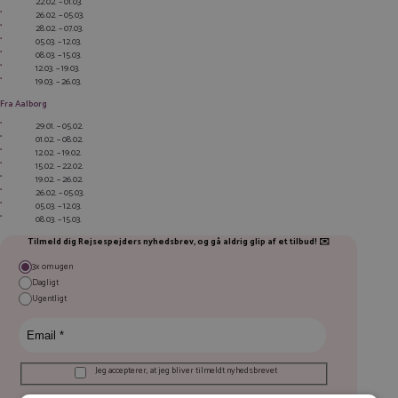
22.02. – 01.03.
26.02. – 05.03.
28.02. – 07.03.
05.03. – 12.03.
08.03. – 15.03.
12.03. – 19.03.
19.03. – 26.03.
Fra Aalborg
29.01. – 05.02.
01.02. – 08.02.
12.02. – 19.02.
15.02. – 22.02.
19.02. – 26.02.
26.02. – 05.03.
05.03. – 12.03.
08.03. – 15.03.
Tilmeld dig Rejsespejders nyhedsbrev, og gå aldrig glip af et tilbud! ✉️
3x om ugen
Dagligt
Ugentligt
Jeg accepterer, at jeg bliver tilmeldt nyhedsbrevet