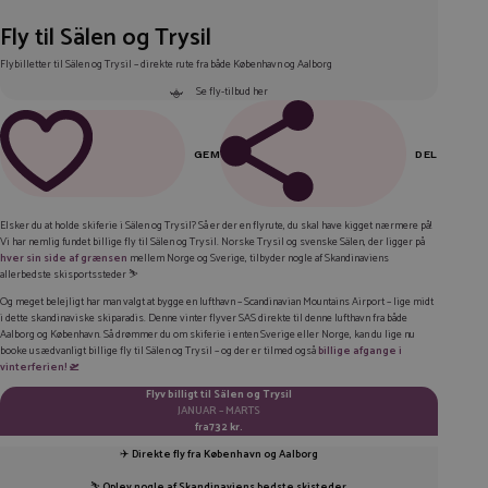
Fly til Sälen og Trysil
Flybilletter til Sälen og Trysil – direkte rute fra både København og Aalborg
Se fly-tilbud her
GEM
DEL
FACEBOOK
Elsker du at holde skiferie i Sälen og Trysil? Så er der en flyrute, du skal have kigget nærmere på!
Vi har nemlig fundet billige fly til Sälen og Trysil. Norske Trysil og svenske Sälen, der ligger på
LINKEDIN
hver sin side af grænsen
mellem Norge og Sverige, tilbyder nogle af Skandinaviens
allerbedste skisportssteder ⛷️
TWITTER
Og meget belejligt har man valgt at bygge en lufthavn – Scandinavian Mountains Airport – lige midt
i dette skandinaviske skiparadis. Denne vinter flyver SAS direkte til denne lufthavn fra både
E-MAIL
Aalborg og København. Så drømmer du om skiferie i enten Sverige eller Norge, kan du lige nu
booke usædvanligt billige fly til Sälen og Trysil – og der er tilmed også
billige afgange i
KOPIER LINK
vinterferien! 🛫
Flyv billigt til Sälen og Trysil
JANUAR – MARTS
fra
732 kr.
✈️
Direkte fly fra København og Aalborg
⛷️
Oplev nogle af Skandinaviens bedste skisteder