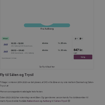
Fra Aalborg
Se fly-tilbud her
Fly til Sälen og Trysil
Tilbage i vinteren 2019-2020 var det planen, at SAS ville åbne en ny rute mellem Danmark og Sälen-
Trysil 🛫
Men en coronapandemi ødelagde hele festen.
Siden 2022-2023 har ruten dog været åben. Og igen denne sæson kan du fra slutdecember til
marts flyve direkte fra både
København
og
Aalborg
til
Sälen-Trysil
😍