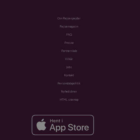
Om Rejsespejder
Rejsemagasin
FAQ
Presse
Partnerskab
Vilkår
Jobs
Kontakt
Persondatapolitik
Nyhedsbrev
HTML sitemap
Fra
Se tilbud
732 kr.