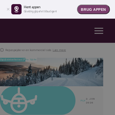
Hent appen
BRUG APPEN
Gå aldrig glip af et tilbud igen!
Rejsespejder er en kommerciel side.
Læs mere
Også vinterferien! 🎿
fra
732 kr.
2. JAN
FLY
2026