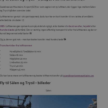
Scandinavian Mountains Airport (SCR) er som sagt en ret ny lufthavn, der ligger lige mellem Sälen
og Trysil (på den svenske side).
Lufthavnen er genial i skisportsøjemed, da du kun har en kort transfer til en række af områdets
allerbedste skisteder ☃️
OBS:
Lufthavnen gør opmærksom på, at det at vigtigt, at du booker din
bustransfer
,
lejebil
eller
hundeslæde
på forhånd. Der er nemlig ingen offentlig transport til eller fra lufthavnen, og der er
kun et begrænset antal taxier 🚕
Og ja, den er god nok –
man kan booke transfer med hundeslæde!
🐕
Transfertider fra lufthavnen
Hundfjället & Tandådalen 10 min
Stöten 18 min
Högfjället 20 min
Lindvallen 25 min
Trysil 40 min
Kläppen 45 min
Du kan læse mere om lufthavnen og booke lufthavnstransfer på
scandinavianmountains.se
.
Fly til Sälen og Trysil – billeder
Sälen