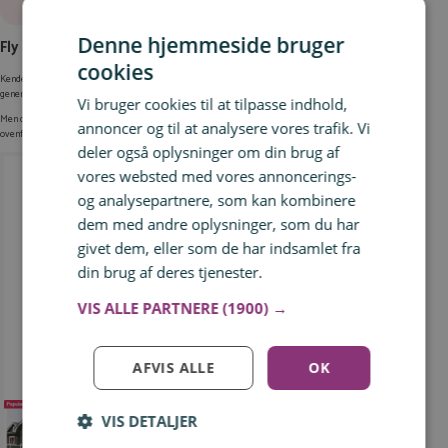
Denne hjemmeside bruger
Fly til Sälen og Trysil – hoteller
cookies
Kender du lidt til Sälen og Trysil, så ved du også, at hoteller, hytter og overnatningssteder
generelt ikke er helt billige 💸
Vi bruger cookies til at tilpasse indhold,
Men der findes skam også budgetvenlige muligheder. Og når flybilletterne er så billige som
annoncer og til at analysere vores trafik. Vi
ovenfor, er der forhåbentligt lidt flere penge tilovers til hotel 😉
deler også oplysninger om din brug af
vores websted med vores annoncerings-
og analysepartnere, som kan kombinere
dem med andre oplysninger, som du har
givet dem, eller som de har indsamlet fra
din brug af deres tjenester.
Læs mere
VIS ALLE PARTNERE
(1900) →
AFVIS ALLE
OK
Hoteller i Sälen
VIS DETALJER
Log ind for at gemme hvad der inspirerer dig