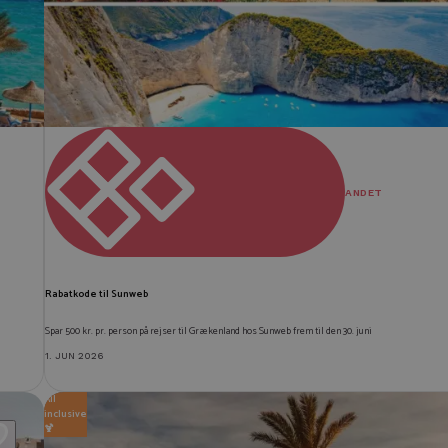
ANDET
Rabatkode til Sunweb
Spar 500 kr. pr. person på rejser til Grækenland hos Sunweb frem til den 30. juni
1. JUN 2026
All
inclusive
🍹