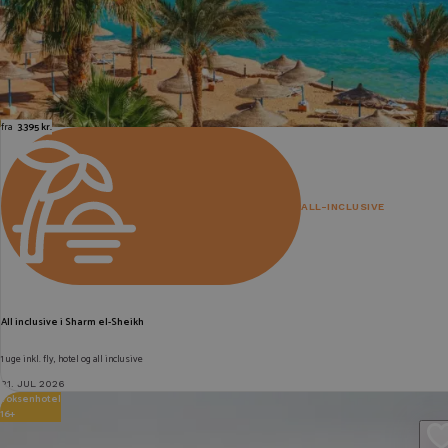
fra
3.395 kr.
ALL-INCLUSIVE
All inclusive i Sharm el-Sheikh
1 uge inkl. fly, hotel og all inclusive
21. JUL 2026
Voksenhotel
16+