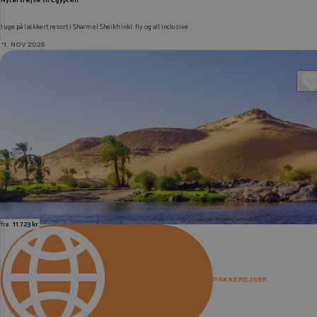
Nytårsrejse til Egypten
1 uge på lækkert resort i Sharm el Sheikh inkl. fly og all inclusive
11. NOV 2025
fra
11.723 kr.
PAKKEREJSER