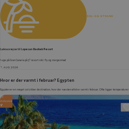
SOL OG STRAND
Luksusrejse til Lopesan Baobab Resort
1 uge på Gran Canaria på 5* resort inkl. fly og morgenmad
7. AUG 2026
Hvor er der varmt i februar? Egypten
Egypten er en meget solsikker destination, hvor der næsten altid er varmt i februar. Ofte ligger temperaturer
All
inclusive
🍹