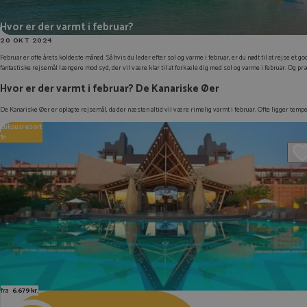
Hvor er der varmt i februar?
20 OKT 2024
Februar er ofte årets koldeste måned. Så hvis du leder efter sol og varme i februar, er du nødt til at rejse e
fantastiske rejsemål længere mod syd, der vil være klar til at forkæle dig med sol og varme i februar. Og præ
Hvor er der varmt i februar? De Kanariske Øer
De Kanariske Øer er oplagte rejsemål, da der næsten altid vil være rimelig varmt i februar. Ofte ligger tempe
Luksusresort
✨
fra
6.679 kr.