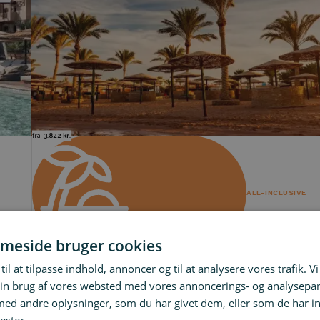
fra
3.822 kr.
ALL-INCLUSIVE
meside bruger cookies
til at tilpasse indhold, annoncer og til at analysere vores trafik. V
All inclusive i Hurghada
in brug af vores websted med vores annoncerings- og analysepa
d andre oplysninger, som du har givet dem, eller som de har in
1 uge på 4* resort inkl. fly og all inclusive
27. JAN 2026