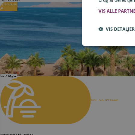
brug af deres tjen
Nytårsrejse
🎆
VIS ALLE PARTN
VIS DETALJER
fra
6.695 kr.
SOL OG STRAND