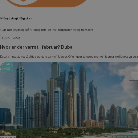
Nilkrydstogt i Egypten
1 uge med krydstogt på Nilen og hoteller inkl. helpension, fly og transport
13. OKT 2025
Hvor er der varmt i februar? Dubai
Dubai vil næsten også altid garantere varme i februar. Ofte ligger temperaturerne i februar mellem ca. 24 og 3
Vanvittig
pris! 💥
fra
1.673 kr.