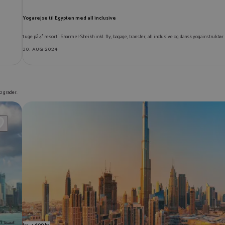
Yogarejse til Egypten med all inclusive
1 uge på 4* resort i Sharm el-Sheikh inkl. fly, bagage, transfer, all inclusive og dansk yogainstruktør
30. AUG 2024
0 grader.
fra
4.609 kr.