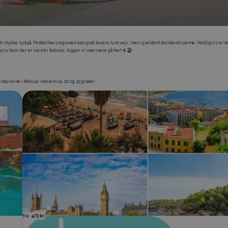
t godt stykke sydpå. Middelhavsregionen kan godt levere lunt vejr, men sjældent decideret varme. Heldigvis er 
cis hvor der er varmt i februar, kigger vi nærmere på her! ☀️🏖️
raturerne i februar mellem ca. 20 og 23 grader.
fra
473 kr.