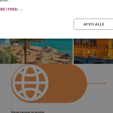
ester.
Læs mere
ERE
(1900) →
AFVIS ALLE
Log ind for at gemme hvad der inspirerer dig
Du kan tilføje op til 99 tilbud
Tilmeld
PAKKEREJSER
Rejser henover jul og nytår