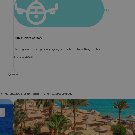
FLY
Billige fly fra Aalborg
Oversigt over de billigste afgange og destinationer fra Aalborg Lufthavn
6. AUG 2026
Se mere
ne i Hurghada og Sharm el-Sheikh mellem ca. 21 og 27 grader.