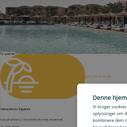
fra
4.621 kr.
SOL OG STRAND
Denne hjem
Vi bruger cookies 
Voksenferie i Egypten
oplysninger om d
kombinere dem me
1 uge på lækkert 4* voksenhotel (16+) med morgenmad
25. FEB 2026