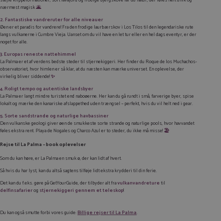
nærmest magisk
🌋
2. Fantastiske vandreruter for alle niveauer
Øen er et paradis for vandrere! Fra den frodige laurbærskov i Los Tilos til den legendariske rute
langs vulkanerne i Cumbre Vieja. Uanset om du vil have en let tur eller en hel dags eventyr, er der
noget for alle.
3. Europas reneste nattehimmel
La Palma er et af verdens bedste steder til stjernekiggeri. Her finder du Roque de los Muchachos-
observatoriet, hvor himlen er så klar, at du næsten kan mærke universet. En oplevelse, der
virkelig bliver siddende!
✨
4. Roligt tempo og autentiske landsbyer
La Palma er langt mindre turistet end naboøerne. Her kan du gå rundt i små, farverige byer, spise
lokalt og mærke den kanariske afslappethed uden trængsel – perfekt, hvis du vil helt ned i gear.
5. Sorte sandstrande og naturlige havbassiner
Den vulkanske geologi giver øen de smukkeste sorte strande og naturlige pools, hvor havvandet
føles ekstra rent. Playa de Nogales og Charco Azul er to steder, du ikke må misse!
🏖️
Rejse til La Palma – book oplevelser
Som du kan høre, er La Palma en smuk ø, der kan lidt af hvert.
Så hvis du har lyst, kan du altså sagtens tilføje lidt ekstra krydderi til din ferie.
Det kan du f.eks. gøre på GetYourGuide, der tilbyder alt fra
vulkanvandreture
til
delfinsafarier
og
stjernekiggeri gennem et teleskop
!
Du kan også smutte forbi vores guide:
Billige
rejser til La Palma
.