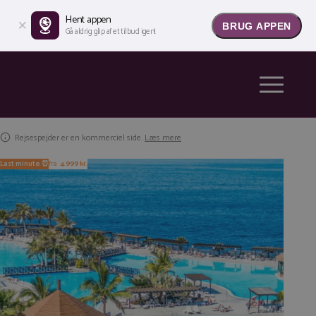
Hent appen
BRUG APPEN
Gå aldrig glip af et tilbud igen!
Rejsespejder er en kommerciel side.
Læs mere
Last minute ⏰
fra
4.999 kr.