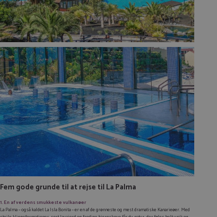
Fem gode grunde til at rejse til La Palma
1. En af verdens smukkeste vulkanøer
La Palma – også kaldet
La Isla Bonita
– er en af de grønneste og mest dramatiske Kanarieøer. Med
stejle klippeformationer, sort lavajord og frodige bjergskove får du natur, der føles helt unik og