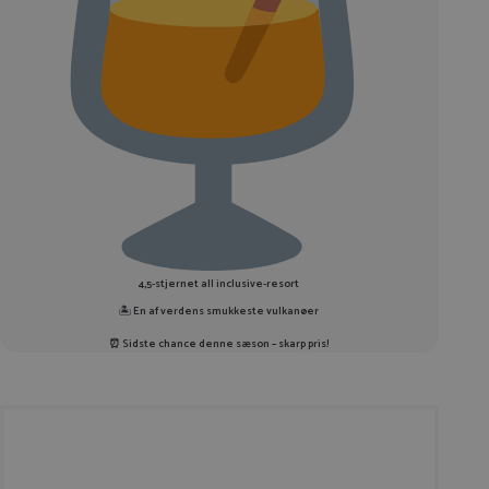
4,5-stjernet all inclusive-resort
🏝️
En af verdens smukkeste vulkanøer
⏰
Sidste chance denne sæson – skarp pris!