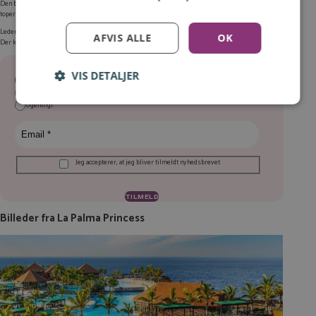
Den billigste afgang finder du i øjeblikket
fredag den 6. marts
fra København. Her koster en
topersoners rejse kun
4.999 kr. pr. person
! 🔥
Leder du efter en rejse her og nu, bør du holde øje med vores side med
billige afbudsrejser
.
AFVIS ALLE
OK
Der kan du nemlig se et udvalg af håndplukkede afbudsrejser – og den side opdaterer vi dagligt.
Tilmeld dig Rejsespejders nyhedsbrev, og gå aldrig glip af et tilbud! ✉️
VIS DETALJER
3x om ugen
Log ind for at gemme hvad der inspirerer dig
Dagligt
Du kan tilføje op til 99 tilbud
Ugentligt
Tilmeld
Jeg accepterer, at jeg bliver tilmeldt nyhedsbrevet
Billeder fra La Palma Princess