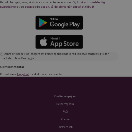
Hvis du har spørgsmål, så skriv en kommentar nedenunder.
Og husk at tilmelde dig
nyhedsbrevet og downloade appen, så du aldrig går glip af et tilbud!
Denne artikel er ikke længere ny. Priser og tilgængelighed kan have ændret sig, siden
artiklen blev offentliggjort.
Skriv kommentar
Du skal være
logget ind
for at skrive en kommentar
Om Rejsespejder
Rejsemagasin
FAQ
Presse
Partnerskab