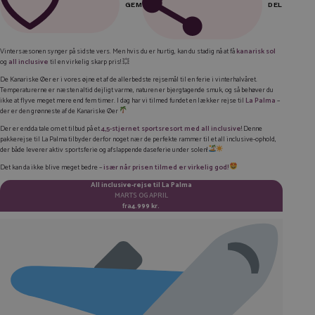
GEM
DEL
FACEBOOK
Vintersæsonen synger på sidste vers. Men hvis du er hurtig, kan du stadig nå at få
kanarisk sol
og
all inclusive
til en
virkelig
skarp pris! 💥
LINKEDIN
De Kanariske Øer er i vores øjne et af de allerbedste rejsemål til en ferie i vinterhalvåret.
TWITTER
Temperaturerne er næsten altid dejligt varme, naturen er bjergtagende smuk, og så behøver du
ikke at flyve meget mere end fem timer. I dag har vi tilmed fundet en lækker rejse til
La Palma
–
der er den grønneste af de Kanariske Øer
E-MAIL
Der er endda tale om et tilbud på et
4,5-stjernet sportsresort med all inclusive
! Denne
pakkerejse til La Palma tilbyder derfor noget nær de perfekte rammer til et all inclusive-ophold,
KOPIER LINK
der både leverer aktiv sportsferie og afslappende daseferie under solen!
Det kan da ikke blive meget bedre –
især når prisen tilmed er
virkelig
god!
All inclusive-rejse til La Palma
MARTS OG APRIL
fra
4.999 kr.