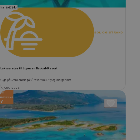
fra
6.679 kr.
SOL OG STRAND
Luksusrejse til Lopesan Baobab Resort
1 uge på Gran Canaria på 5* resort inkl. fly og morgenmad
7. AUG 2026
All
inclusive
🍹