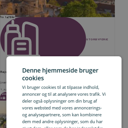
fra
1.479 kr.
STORBYFERIE
Denne hjemmeside bruger
Rejse til Budapest - billig storbyferie
cookies
3 nætter på centralt 4* hotel inkl. fly
Vi bruger cookies til at tilpasse indhold,
7. AUG 2026
annoncer og til at analysere vores trafik. Vi
Pakkerejse
✈️🏨
deler også oplysninger om din brug af
vores websted med vores annoncerings-
og analysepartnere, som kan kombinere
dem med andre oplysninger, som du har