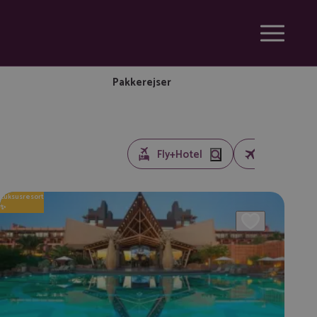
Pakkerejser
Luksusresort
✨