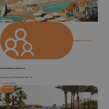
fra
3.845 kr.
FAMILIEFERIE
Familieferie på Kreta
1 uge på 4,5* familiehotel inkl. fly
6. AUG 2026
Luksushotel
✨