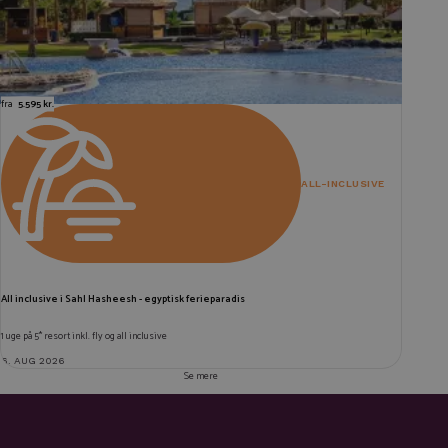
fra
5.595 kr.
ALL-INCLUSIVE
All inclusive i Sahl Hasheesh - egyptisk ferieparadis
1 uge på 5* resort inkl. fly og all inclusive
6. AUG 2026
Se mere