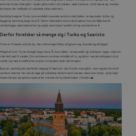
enorme finske skærgård – byder på tusindvis af små øer, røde træhuse, stille havne og smukke
kystveje, der indbyder til spontane stop undervejs.
Samtidig fungerer Turku som områdets levende centrum med caféer, restauranter, kultur og
hyggelig stemning langs Aura Å. Det er med andre ord en destination, hvor du både kan få
storbyhygge, naturoplevelser og ægte slow travel samlet i én og samme ferie ☀️
Derfor forelsker så mange sig i Turku og Saaristo
Turku er Finlands ældste by, men stemningen føles alligevel ung, levende og afslappet.
Meget af livet i Turku foregår langs
Aura Å
, hvor caféer, restauranter og små barer ligger side om
side helt ned til vandet. Om sommeren summer området af liv, og det er næsten obligatorisk at
sætte sig med en kaffe eller et glas vin og bare nyde stemningen.
Byen er samtidig den perfekte indgang til Saaristo – den finske skærgård – som regnes for en af
verdens største. Her kan du tage på små øhop mellem idylliske øer, køre over broer, sejle med
lokale færger og opleve nogle af de smukkeste kystlandskaber i Norden 🌊