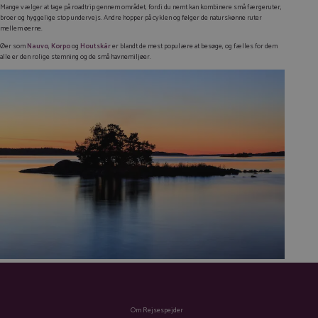
Mange vælger at tage på roadtrip gennem området, fordi du nemt kan kombinere små færgeruter,
broer og hyggelige stop undervejs. Andre hopper på cyklen og følger de naturskønne ruter
mellem øerne.
Øer som
Nauvo
,
Korpo
og
Houtskär
er blandt de mest populære at besøge, og fælles for dem
alle er den rolige stemning og de små havnemiljøer.
Om Rejsespejder