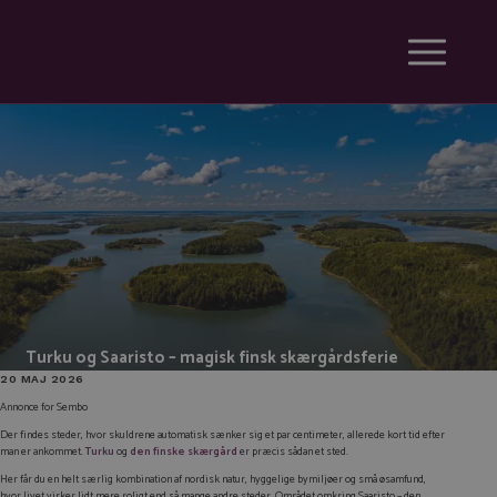
Turku og Saaristo – magisk finsk skærgårdsferie
20 MAJ 2026
Annonce for Sembo
Der findes steder, hvor skuldrene automatisk sænker sig et par centimeter, allerede kort tid efter
man er ankommet.
Turku
og
den finske skærgård
er præcis sådan et sted.
Her får du en helt særlig kombination af nordisk natur, hyggelige bymiljøer og små øsamfund,
hvor livet virker lidt mere roligt end så mange andre steder. Området omkring Saaristo – den