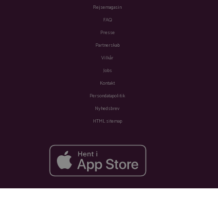
Rejsemagasin
FAQ
Presse
Partnerskab
Vilkår
Jobs
Kontakt
Persondatapolitik
Nyhedsbrev
HTML sitemap