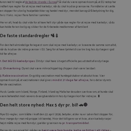
turen ned til nogle af
de bedste strande i Europa
? Så skal du være opmærksom på, at EU netop har
indført nye regler for at rejse med kæledyr, når du skal krydse grænserne. Formålet er at sætte
en stopper for ulovlig hvalpefabrikker og handel med dyr, men det kan også få betydning for dig,
hvis I f.eks. rejser flere familier sammen.
Her er alt, hvad du skal vide for at have helt styr på de nye regler for at rejse med kæledyr, så du
kan holde ferien lovlig og sikker for de firbenede medlemmer af familien!
De faste standardregler 🛂💉
For den helt almindelige feriegæst som skal rejse med kæledyr, er kravene de samme som altid,
når du krydser de indre grænser i EU. Sørg for at have tjekket disse tre ting hos dyrlægen i god
tid før afrejse:
1. Det blå EU-kæledyrspas:
Dit dyr skal have sit eget officielle pas udstedt af en dyrlæge.
2.
ID-mærkning:
Dyret skal være mikrochippet (og chippen skal være læsbar).
3. Rabiesvaccination:
En gyldig vaccination mod hundegalskab er et absolut krav. Vær
opmærksom på, at vaccinationen skal gives
mindst 21 dage før afrejse
, hvis det er dyrets
første vaccination.
Husk:
Lande som Island, Norge, Finland, Irland og Malta har desuden særkrav om, at hunde skal
være behandlet mod rævens dværgbændelorm hos dyrlægen kort før indrejse. 🐛
Den helt store nyhed: Max 5 dyr pr. bil! 🚗🛑
Nye EU-regler, som trådte i kraft den 22. april 2026, betyder, at der nu er sat en fast stopper for,
hvor mange dyr man må proppe i ét køretøj. Hvor det tidligere var et krav, at en kæledyrsejer
højst måtte rejse med fem dyr, gælder grænsen nu
pr. transportmiddel
.
Rejser du i en privat bil, må der nu
højst være fem hunde, katte og fritter i alt i bilen
–