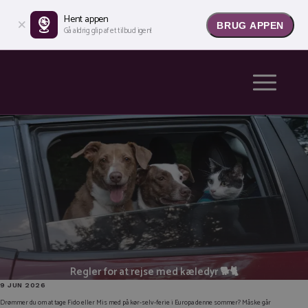
Hent appen
BRUG APPEN
Gå aldrig glip af et tilbud igen!
Regler for at rejse med kæledyr 🐕🐈
9 JUN 2026
Drømmer du om at tage Fido eller Mis med på kør-selv-ferie i Europa denne sommer? Måske går