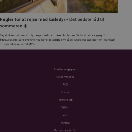
Regler for at rejse med kæledyr –
Det bedste råd til
sommeren
☀️
Tag altid en snak med din dyrlæge mindst en måned før ferien. De har direkte adgang til
Fødevarestyrelsens systemer og har fuldstændig styr på de nyeste opdateringer for lige netop
dit specifikke rejsemål! 🏖️🐾
Om Rejsespejder
Rejsemagasin
FAQ
Presse
Partnerskab
Vilkår
Jobs
Kontakt
Persondatapolitik